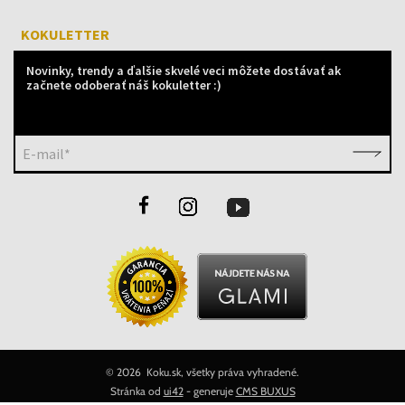
KOKULETTER
Novinky, trendy a ďalšie skvelé veci môžete dostávať ak
začnete odoberať náš kokuletter :)
E-mail*
©
2026 Koku.sk, všetky práva vyhradené.
Stránka od
ui42
- generuje
CMS BUXUS