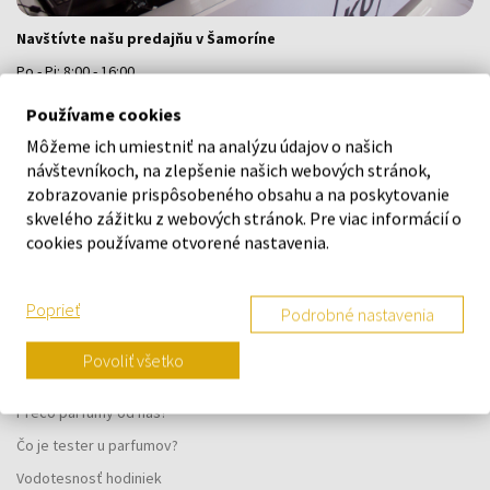
Navštívte našu predajňu v Šamoríne
Po - Pi: 8:00 - 16:00
Na Bratislavskej 64/76, Šamorín, 931 01
Používame cookies
Môžeme ich umiestniť na analýzu údajov o našich
VŠETKO O NÁKUPE
návštevníkoch, na zlepšenie našich webových stránok,
zobrazovanie prispôsobeného obsahu a na poskytovanie
Vernostný systém
skvelého zážitku z webových stránok. Pre viac informácií o
cookies používame otvorené nastavenia.
Všeobecné obchodné podmienky
Ochrana osobných údajov
Poprieť
Podrobné nastavenia
Reklamačný formulár
Spôsob doručenia
Povoliť všetko
Kedy obdržím objednaný tovar?
Prečo parfumy od nás?
Čo je tester u parfumov?
Vodotesnosť hodiniek