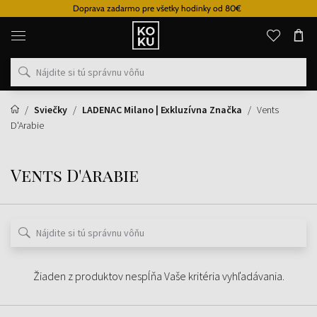
Doprava zadarmo pre všetky hodinky od 80€
Originálne
parfémy
a
hodinky
na
jednom
mieste
Sviečky
LADENAC Milano | Exkluzívna Značka
Vents
D'Arabie
Vents D'Arabie
Žiaden z produktov nespĺňa Vaše kritéria vyhľadávania.