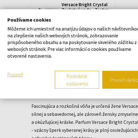
Versace Bright Crystal
Toaletná voda - Tester
Od 90ml - do 90ml
Používame cookies
Skladom
Detail
Môžeme ich umiestniť na analýzu údajov o našich návštevníko
na zlepšenie našich webových stránok, zobrazovanie
41,50 €
44,00 €
od
do
prispôsobeného obsahu a na poskytovanie skvelého zážitku z
webových stránok. Pre viac informácií o cookies používame
otvorené nastavenia.
Poprieť
Podrobné
Povoliť všetk
nastavenia
POPIS
Fascinujúca a rozkošná vôňa je určená žene Versace
silnej a sebavedomej, ale zároveň žensky zmyselne
a okúzľujúcej kráske. Parfum Versace Bright Crysta
- vzácny šperk vyberanej krásy je plný osviežujúcich
a chvejivo kvetinových tónov.