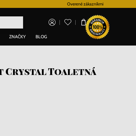
Vernostný systém
Overené zákazníkmi
Doprava zadarm
0,00 €
ZNAČKY
BLOG
t Crystal Toaletná