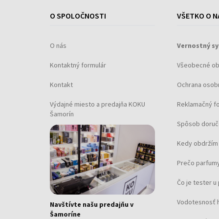
O SPOLOČNOSTI
VŠETKO O N
O nás
Vernostný s
Kontaktný formulár
Všeobecné o
Kontakt
Ochrana osob
Výdajné miesto a predajňa KOKU
Reklamačný f
Šamorín
Spôsob doruč
Kedy obdržím 
Prečo parfumy
Čo je tester 
Vodotesnosť 
Navštívte našu predajňu v
Šamoríne