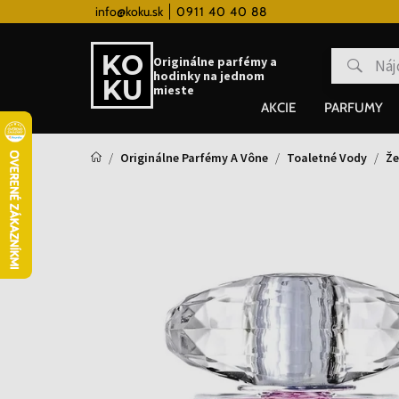
 hodinky od 80€
info@koku.sk
0911 40 40 88
Vernostný systém
Originálne parfémy a
hodinky na jednom
mieste
AKCIE
PARFUMY
Originálne Parfémy A Vône
Toaletné Vody
Že