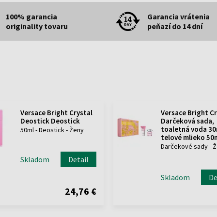
100% garancia
Garancia vrátenia
originality tovaru
peňazí do 14 dní
Versace Bright Crystal
Versace Bright Cr
Deostick Deostick
Darčeková sada,
toaletná voda 30
50ml - Deostick - Ženy
telové mlieko 50
Darčekové sady - 
Skladom
Detail
Skladom
De
24,76 €