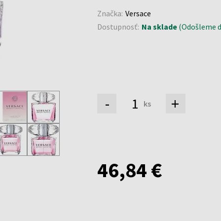
Značka:
Versace
Dostupnosť:
Na sklade
(Odošleme do
-
+
ks
46,84 €