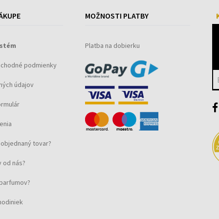
ÁKUPE
MOŽNOSTI PLATBY
ystém
Platba na dobierku
bchodné podmienky
ných údajov
ormulár
enia
objednaný tovar?
 od nás?
u parfumov?
hodiniek