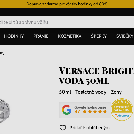
Doprava zadarmo pre všetky hodinky od 80€
HODINKY
PRANIE
KOZMETIKA
ŠPERKY
SVIEČKY
ny
Versace Brigh
voda 50ml
50ml - Toaletné vody - Ženy
Google hodnotenie
4.8
Pridať k obľúbeným