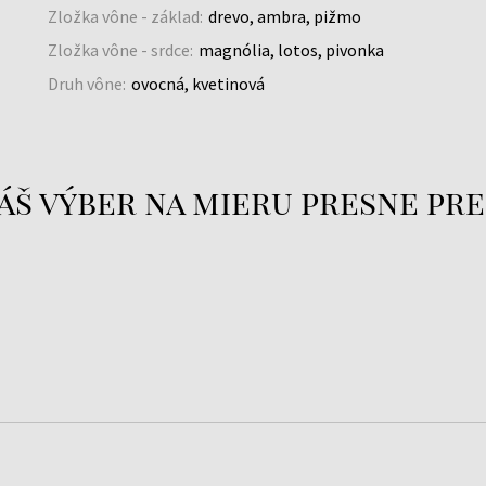
Zložka vône - základ:
drevo, ambra, pižmo
Zložka vône - srdce:
magnólia, lotos, pivonka
Druh vône:
ovocná, kvetinová
áš výber na mieru presne pre