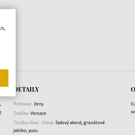
ch,
o
DETAILY
O
,
Pohlavie:
ženy
Eu
j
w
Značka:
Versace
l
Zložka vône - hlava:
ľadový akord, granátové
jablko, yuzu