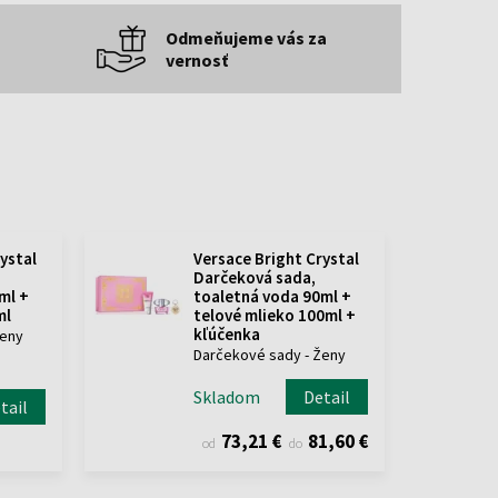
Odmeňujeme vás za
vernosť
ystal
Versace Bright Crystal
Darčeková sada,
ml +
toaletná voda 90ml +
ml
telové mlieko 100ml +
kľúčenka
Ženy
Darčekové sady - Ženy
Skladom
Detail
tail
73,21 €
81,60 €
od
do