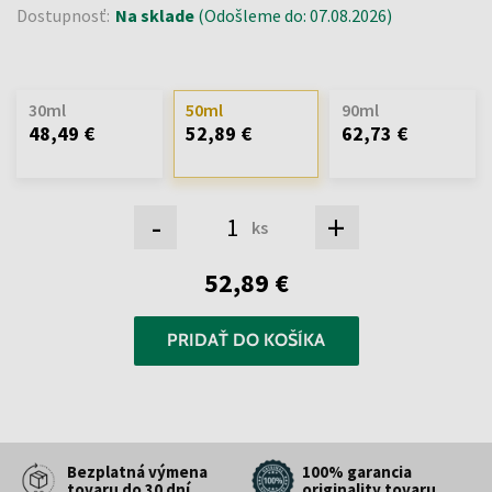
Dostupnosť:
Na sklade
(Odošleme do: 07.08.2026)
30ml
50ml
90ml
48,49 €
52,89 €
62,73 €
-
+
ks
52,89 €
PRIDAŤ DO KOŠÍKA
Bezplatná výmena
100% garancia
tovaru do 30 dní
originality tovaru