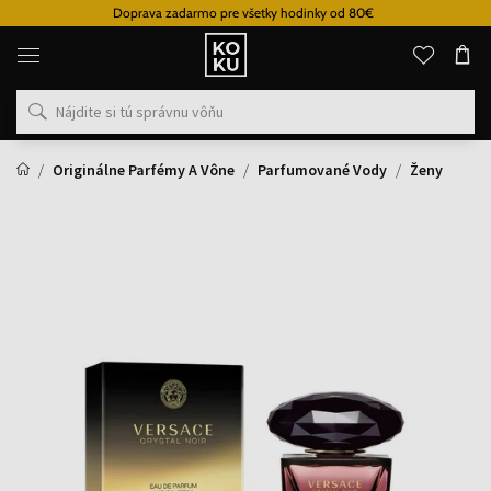
Doprava zadarmo pre všetky hodinky od 80€
Originálne
parfémy
a
hodinky
na
jednom
mieste
Originálne Parfémy A Vône
Parfumované Vody
Ženy