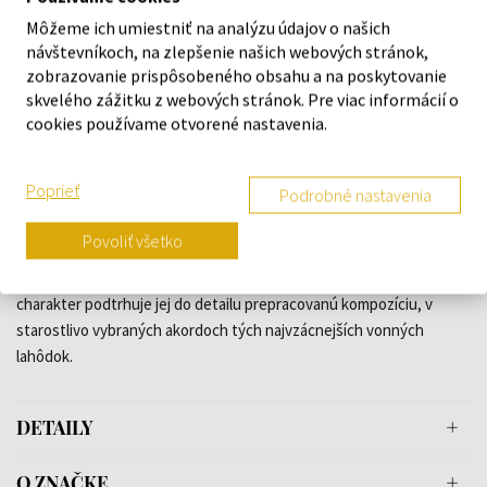
voda
Od 30ml - do 90ml
Môžeme ich umiestniť na analýzu údajov o našich
návštevníkoch, na zlepšenie našich webových stránok,
Skladom
zobrazovanie prispôsobeného obsahu a na poskytovanie
46,28 €
55,35 €
skvelého zážitku z webových stránok. Pre viac informácií o
od
do
cookies používame otvorené nastavenia.
Poprieť
Podrobné nastavenia
POPIS
Povoliť všetko
Parfum Crystal Noir predstavuje rýdzu magickú vôňu, éterickú i
zmyselnú zároveň. Delikátne drahocenný, orientálne ženský
charakter podtrhuje jej do detailu prepracovanú kompozíciu, v
starostlivo vybraných akordoch tých najvzácnejších vonných
lahôdok.
DETAILY
O ZNAČKE