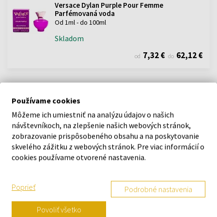
Versace Dylan Purple Pour Femme
Parfémovaná voda
Od 1ml - do 100ml
Skladom
7,32 €
62,12 €
od
do
Používame cookies
POPIS
Môžeme ich umiestniť na analýzu údajov o našich
Parfumovaná voda Versace Dylan Purple je kvetinovo-ovocná vôňa
návštevníkoch, na zlepšenie našich webových stránok,
pre ženy.
zobrazovanie prispôsobeného obsahu a na poskytovanie
Vôňa bola uvedená na trh v roku 2022.
skvelého zážitku z webových stránok. Pre viac informácií o
cookies používame otvorené nastavenia.
DETAILY
Poprieť
Podrobné nastavenia
O ZNAČKE
Povoliť všetko