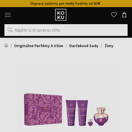
Doprava zadarmo pre všetky hodinky od 80€
Originálne
parfémy
a
hodinky
na
jednom
mieste
Originálne Parfémy A Vône
Darčekové Sady
Ženy