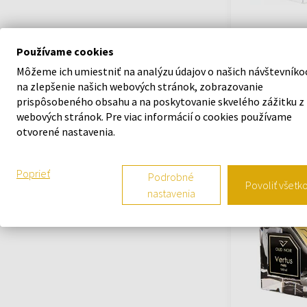
Vertus Paris Pa
Parfémovaná v
Používame cookies
100ml - Parfum
Môžeme ich umiestniť na analýzu údajov o našich návštevníko
Unisex
na zlepšenie našich webových stránok, zobrazovanie
prispôsobeného obsahu a na poskytovanie skvelého zážitku z
Na sklade
webových stránok. Pre viac informácií o cookies používame
otvorené nastavenia.
98,05 €
Poprieť
Podrobné
Povoliť všetk
nastavenia