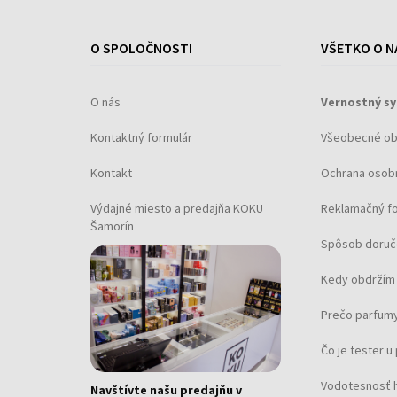
O SPOLOČNOSTI
VŠETKO O N
O nás
Vernostný s
Kontaktný formulár
Všeobecné o
Kontakt
Ochrana osob
Výdajné miesto a predajňa KOKU
Reklamačný f
Šamorín
Spôsob doruč
Kedy obdržím 
Prečo parfumy
Čo je tester 
Vodotesnosť 
Navštívte našu predajňu v