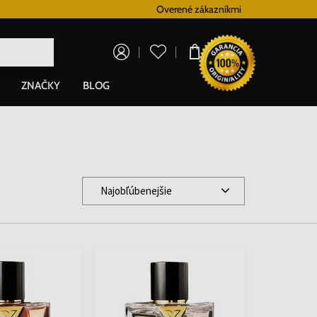
Vernostný systém
Overené zákazníkmi
Doprava zadarm
0,00 €
ZNAČKY
BLOG
Najobľúbenejšie