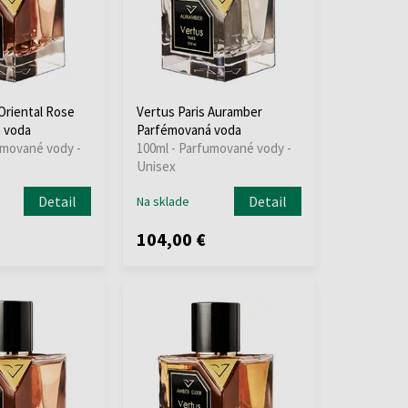
Oriental Rose
Vertus Paris Auramber
 voda
Parfémovaná voda
umované vody -
100ml - Parfumované vody -
Unisex
Detail
Detail
Na sklade
104,00 €