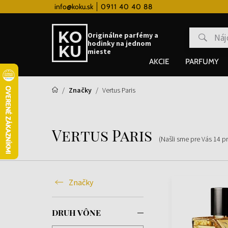
 hodinky od 80€
info@koku.sk
0911 40 40 88
Vernostný systém
Originálne parfémy a
hodinky na jednom
mieste
AKCIE
PARFUMY
Značky
Vertus Paris
Vertus Paris
(Našli sme pre Vás
14
p
Značky
DRUH VÔNE