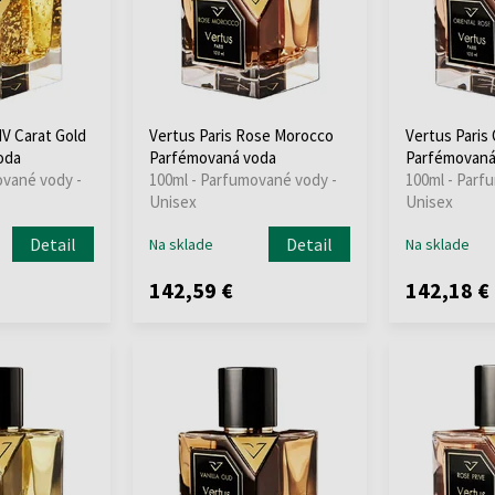
IV Carat Gold
Vertus Paris Rose Morocco
Vertus Paris 
oda
Parfémovaná voda
Parfémovaná
ované vody -
100ml - Parfumované vody -
100ml - Parf
Unisex
Unisex
Detail
Detail
Na sklade
Na sklade
142,59 €
142,18 €