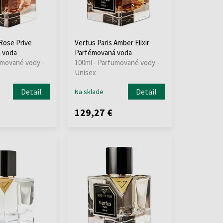
 Rose Prive
Vertus Paris Amber Elixir
 voda
Parfémovaná voda
umované vody -
100ml - Parfumované vody -
Unisex
Detail
Detail
Na sklade
129,27 €