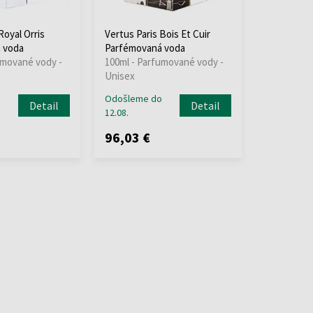
Royal Orris
Vertus Paris Bois Et Cuir
 voda
Parfémovaná voda
umované vody -
100ml - Parfumované vody -
Unisex
o
Odošleme do
Detail
Detail
12.08.
96,03 €