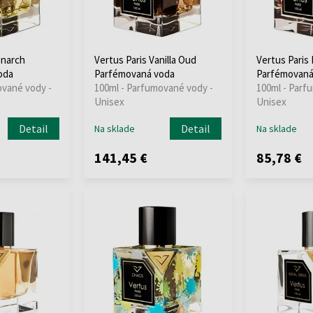
onarch
Vertus Paris Vanilla Oud
Vertus Paris
oda
Parfémovaná voda
Parfémovaná
ované vody -
100ml - Parfumované vody -
100ml - Parf
Unisex
Unisex
Detail
Detail
Na sklade
Na sklade
141,45 €
85,78 €