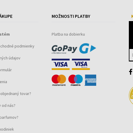
ÁKUPE
MOŽNOSTI PLATBY
ystém
Platba na dobierku
bchodné podmienky
ných údajov
ormulár
enia
objednaný tovar?
 od nás?
u parfumov?
hodiniek