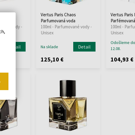
radox
Vertus Paris Chaos
Vertus Paris 
oda
Parfumovaná voda
Parfémovaná
ované vody -
100ml - Parfumované vody -
100ml - Parf
ch,
Unisex
Unisex
Odošleme d
Detail
Detail
Na sklade
12.08.
125,10 €
104,93 €
o