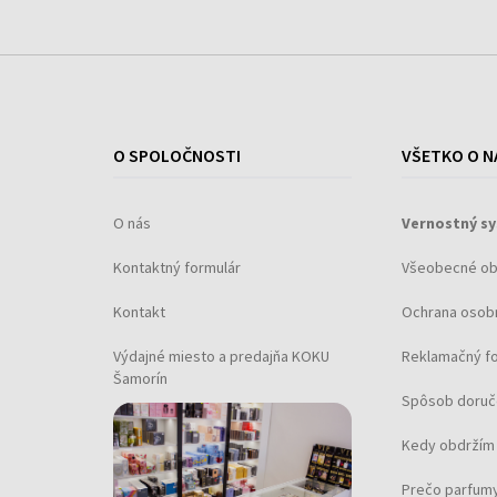
O SPOLOČNOSTI
VŠETKO O N
O nás
Vernostný s
Kontaktný formulár
Všeobecné o
Kontakt
Ochrana osob
Výdajné miesto a predajňa KOKU
Reklamačný f
Šamorín
Spôsob doruč
Kedy obdržím 
Prečo parfumy