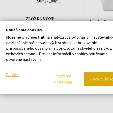
50ml - 100ml
ZLOŽKA VÔNE
Victoria's Secr
Oasis Parfémo
Používame cookies
50ml - Parfumo
Ženy
Môžeme ich umiestniť na analýzu údajov o našich návštevníko
na zlepšenie našich webových stránok, zobrazovanie
prispôsobeného obsahu a na poskytovanie skvelého zážitku z
Na sklade
webových stránok. Pre viac informácií o cookies používame
otvorené nastavenia.
49,60 €
Poprieť
Podrobné
Povoliť všetk
nastavenia