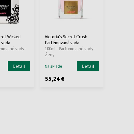
cret Wicked
Victoria's Secret Crush
 voda
Parfémovaná voda
umované vody -
100ml - Parfumované vody -
Ženy
Detail
Detail
Na sklade
55,24 €