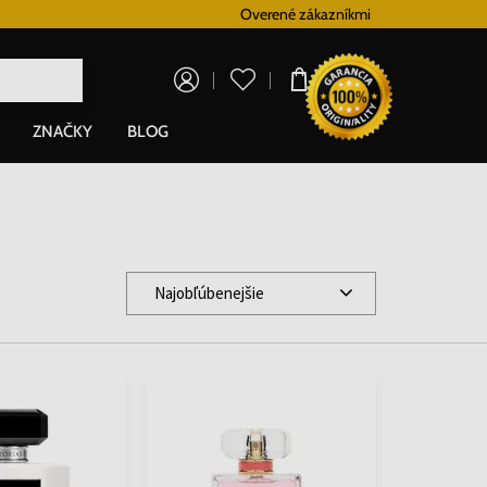
Vernostný systém
Overené zákazníkmi
Doprava zadarm
0,00 €
ZNAČKY
BLOG
Najobľúbenejšie