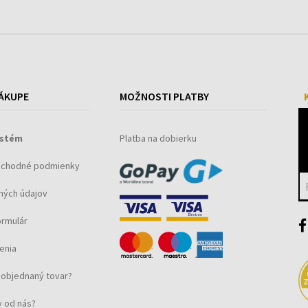
ÁKUPE
MOŽNOSTI PLATBY
ystém
Platba na dobierku
bchodné podmienky
ných údajov
ormulár
enia
objednaný tovar?
 od nás?