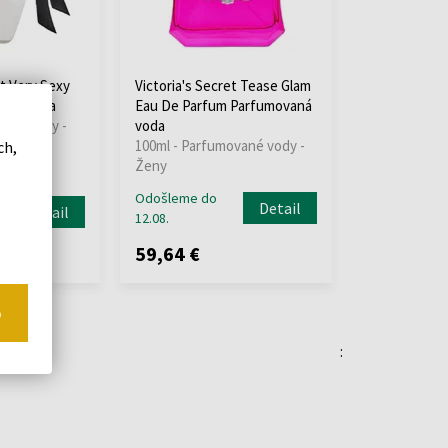
et Very Sexy
Victoria's Secret Tease Glam
vaná voda
Eau De Parfum Parfumovaná
vané vody -
voda
100ml - Parfumované vody -
ch,
Ženy
Odošleme do
Detail
Detail
12.08.
59,64 €
o
: