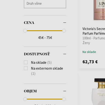
CENA
Victoria's Secr
Parfum Parfém
45€ - 75€
100ml - Parfum
Ženy
Na sklade
DOSTUPNOSŤ
62,73 €
Na sklade
(5)
Na externom sklade
(1)
OBJEM