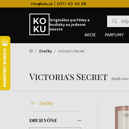
 hodinky od 80€
info@koku.sk
0911 40 40 88
Vernostný systém
Originálne parfémy a
hodinky na jednom
mieste
AKCIE
PARFUMY
Značky
Victoria's Secret
Victoria's Secret
(Našli sme
Značky
DRUH VÔNE