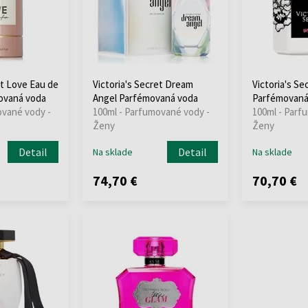
et Love Eau de
Victoria's Secret Dream
Victoria's Se
ovaná voda
Angel Parfémovaná voda
Parfémovaná
ované vody -
100ml - Parfumované vody -
100ml - Parf
Ženy
Ženy
Detail
Detail
Na sklade
Na sklade
74,70 €
70,70 €