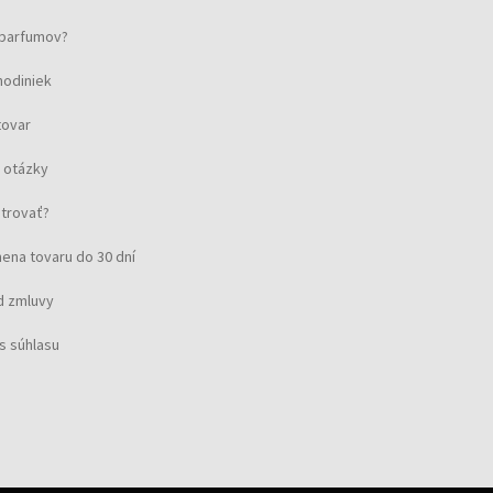
u parfumov?
hodiniek
tovar
 otázky
strovať?
ena tovaru do 30 dní
d zmluvy
s súhlasu