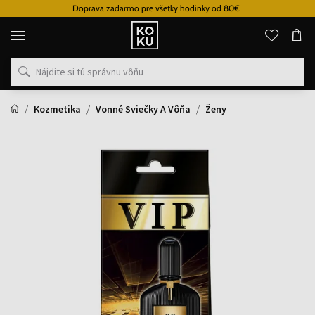
Doprava zadarmo pre všetky hodinky od 80€
Originálne
parfémy
a
hodinky
na
jednom
mieste
Kozmetika
Vonné Sviečky A Vôňa
Ženy