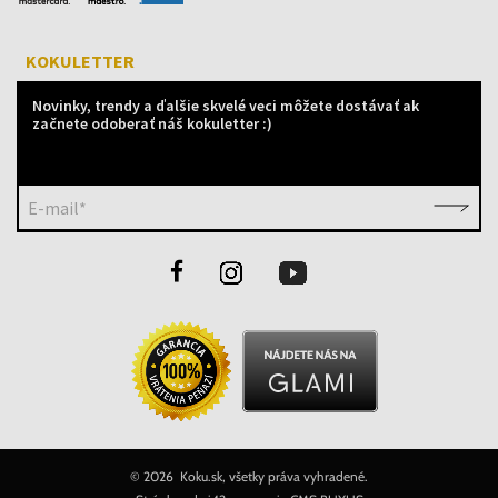
KOKULETTER
Novinky, trendy a ďalšie skvelé veci môžete dostávať ak
začnete odoberať náš kokuletter :)
E-mail*
©
2026 Koku.sk, všetky práva vyhradené.