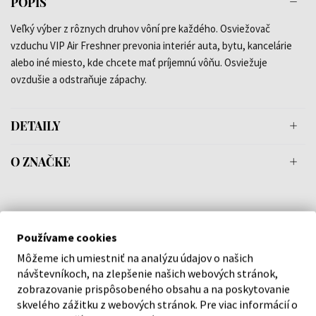
POPIS
Veľký výber z rôznych druhov vôní pre každého. Osviežovač
vzduchu VIP Air Freshner prevonia interiér auta, bytu, kancelárie
alebo iné miesto, kde chcete mať príjemnú vôňu. Osviežuje
ovzdušie a odstraňuje zápachy.
DETAILY
O ZNAČKE
Náš výber na mieru presne pre
Používame cookies
vás
Môžeme ich umiestniť na analýzu údajov o našich
návštevníkoch, na zlepšenie našich webových stránok,
zobrazovanie prispôsobeného obsahu a na poskytovanie
skvelého zážitku z webových stránok. Pre viac informácií o