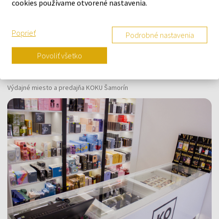
cookies používame otvorené nastavenia.
O SPOLOČNOSTI
Poprieť
Podrobné nastavenia
O nás
Povoliť všetko
Kontaktný formulár
Kontakt
Výdajné miesto a predajňa KOKU Šamorín