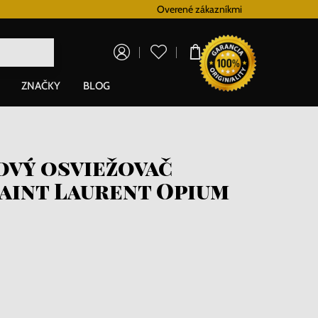
Vernostný systém
Overené zákazníkmi
Doprava zadarm
0,00 €
ZNAČKY
BLOG
ový osviežovač
aint Laurent Opium