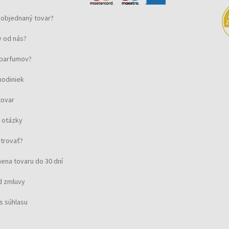
objednaný tovar?
 od nás?
u parfumov?
hodiniek
tovar
 otázky
strovať?
ena tovaru do 30 dní
d zmluvy
s súhlasu