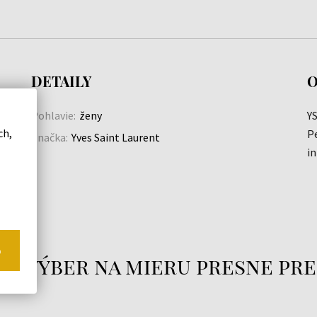
DETAILY
O
Pohlavie:
ženy
YS
ch,
P
Značka:
Yves Saint Laurent
i
a
o
áš výber na mieru presne pre