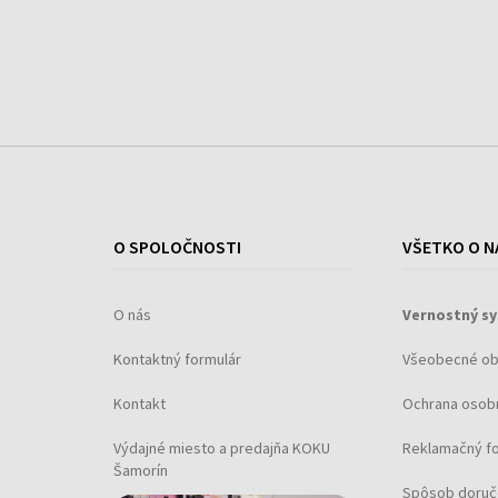
O SPOLOČNOSTI
VŠETKO O N
O nás
Vernostný s
Kontaktný formulár
Všeobecné o
Kontakt
Ochrana osob
Výdajné miesto a predajňa KOKU
Reklamačný f
Šamorín
Spôsob doruč