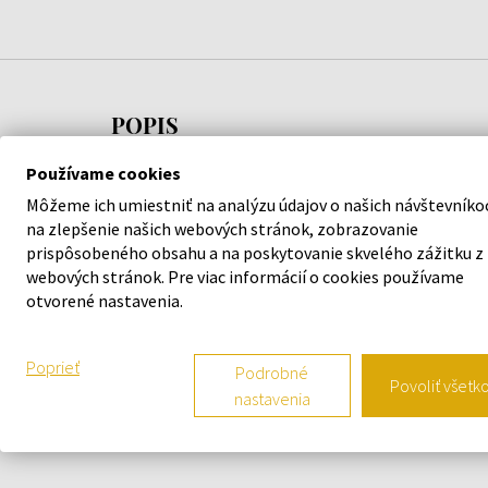
POPIS
Používame cookies
Veľký výber z rôznych druhov vôní pre každého.
Môžeme ich umiestniť na analýzu údajov o našich návštevníko
Osviežovač vzduchu VIP Air Freshner prevonia
na zlepšenie našich webových stránok, zobrazovanie
interiér auta, bytu, kancelárie alebo iné miesto,
prispôsobeného obsahu a na poskytovanie skvelého zážitku z
kde chcete mať príjemnú vôňu. Osviežuje ovzdušie 
webových stránok. Pre viac informácií o cookies používame
odstraňuje zápachy.
otvorené nastavenia.
Poprieť
Podrobné
Povoliť všetk
N
nastavenia