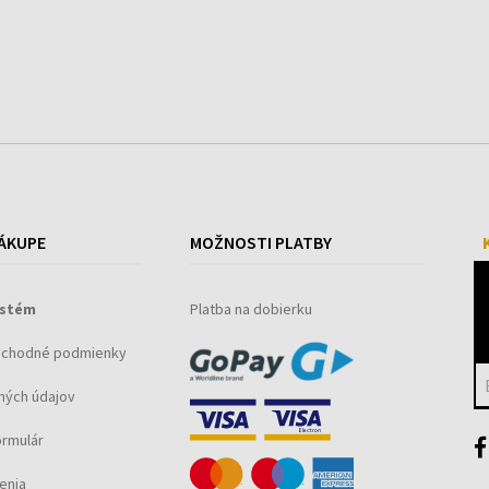
ÁKUPE
MOŽNOSTI PLATBY
ystém
Platba na dobierku
bchodné podmienky
ných údajov
ormulár
enia