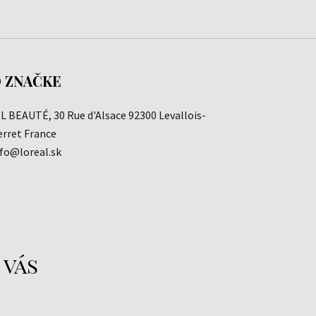
 ZNAČKE
L BEAUTÉ, 30 Rue d'Alsace 92300 Levallois-
erret France
nfo@loreal.sk
 vás