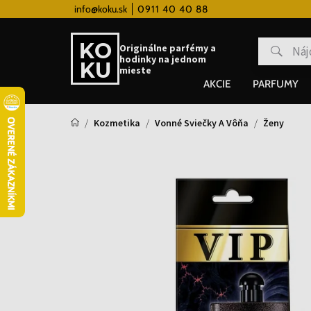
 hodinky od 80€
info@koku.sk
0911 40 40 88
Vernostný systém
Originálne parfémy a
hodinky na jednom
mieste
AKCIE
PARFUMY
Kozmetika
Vonné Sviečky A Vôňa
Ženy