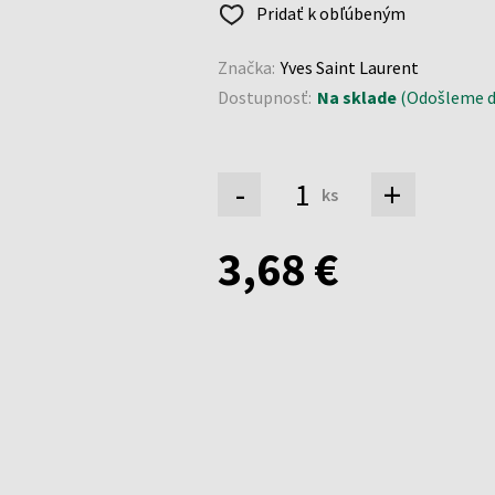
Pridať k obľúbeným
Značka:
Yves Saint Laurent
Dostupnosť:
Na sklade
(Odošleme do
-
+
ks
3,68 €