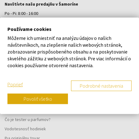
Navštívte našu predajňu v Šamoríne
Po - Pi: 8:00 - 16:00
Na Bratislavskej 64/76, Šamorín, 931 01
Používame cookies
Môžeme ich umiestniť na analýzu údajov o našich
VŠETKO O NÁKUPE
návštevníkoch, na zlepšenie našich webových stránok,
zobrazovanie prispôsobeného obsahu a na poskytovanie
Vernostný systém
skvelého zážitku z webových stránok. Pre viac informácií o
Všeobecné obchodné podmienky
cookies používame otvorené nastavenia.
Ochrana osobných údajov
Reklamačný formulár
Poprieť
Podrobné nastavenia
Spôsob doručenia
Povoliť všetko
Kedy obdržím objednaný tovar?
Prečo parfumy od nás?
Čo je tester u parfumov?
Vodotesnosť hodiniek
Iba originálny tovar