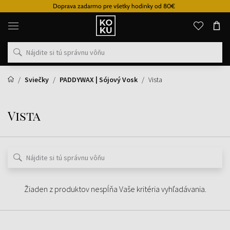
Doprava zadarmo pre všetky hodinky od 80€
Originálne
parfémy
a
hodinky
na
jednom
mieste
Sviečky
PADDYWAX | Sójový Vosk
Vista
Vista
Žiaden z produktov nespĺňa Vaše kritéria vyhľadávania.