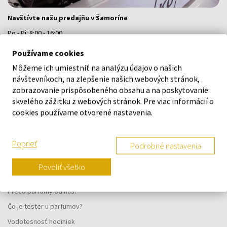
Navštívte našu predajňu v Šamoríne
Po - Pi: 8:00 - 16:00
Na Bratislavskej 64/76, Šamorín, 931 01
Používame cookies
Môžeme ich umiestniť na analýzu údajov o našich
VŠETKO O NÁKUPE
návštevníkoch, na zlepšenie našich webových stránok,
zobrazovanie prispôsobeného obsahu a na poskytovanie
Vernostný systém
skvelého zážitku z webových stránok. Pre viac informácií o
cookies používame otvorené nastavenia.
Všeobecné obchodné podmienky
Ochrana osobných údajov
Poprieť
Podrobné nastavenia
Reklamačný formulár
Spôsob doručenia
Povoliť všetko
Kedy obdržím objednaný tovar?
Prečo parfumy od nás?
Čo je tester u parfumov?
Vodotesnosť hodiniek