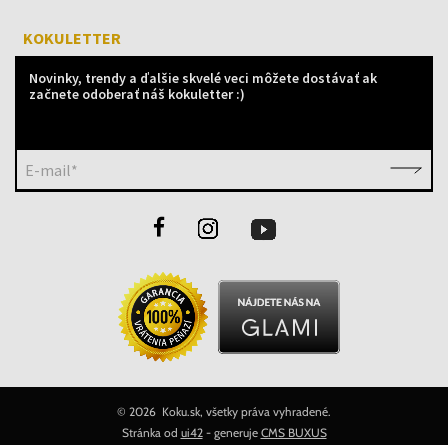
KOKULETTER
Novinky, trendy a ďalšie skvelé veci môžete dostávať ak
začnete odoberať náš kokuletter :)
E-mail*
©
2026 Koku.sk, všetky práva vyhradené.
Stránka od
ui42
- generuje
CMS BUXUS