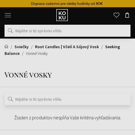
Doprava zadarmo pre všetky hodinky od 80€
Originálne
parfémy
a
hodinky
na
jednom
mieste
Sviečky
Root Candles | Včelí A Sójový Vosk
Seeking
Balance
Vonné Vosky
Vonné vosky
Žiaden z produktov nespĺňa Vaše kritéria vyhľadávania.