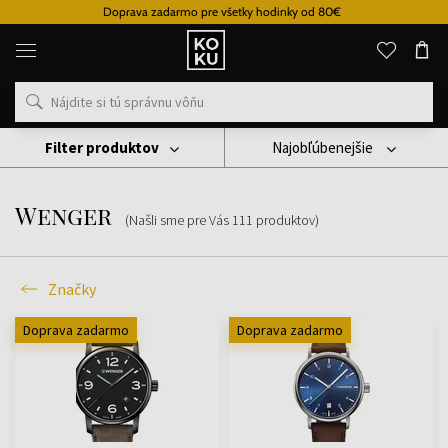
Doprava zadarmo pre všetky hodinky od 80€
Originálne
parfémy
a
hodinky
na
jednom
mieste
Filter produktov
Najobľúbenejšie
Značky
Wenger
Wenger
(Našli sme pre Vás
111
produktov
)
Značky
Doprava zadarmo
Doprava zadarmo