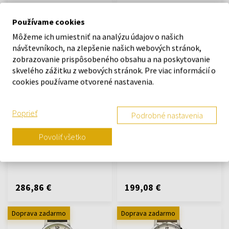
191,08 €
239,05 €
Používame cookies
Môžeme ich umiestniť na analýzu údajov o našich
Doprava zadarmo
Doprava zadarmo
návštevníkoch, na zlepšenie našich webových stránok,
zobrazovanie prispôsobeného obsahu a na poskytovanie
skvelého zážitku z webových stránok. Pre viac informácií o
cookies používame otvorené nastavenia.
Wenger 01.1743.114 Urban
Wenger 01.1743.113 Urban
Poprieť
Podrobné nastavenia
Metropolitan Chronograph
Metropolitan Chronograph
44mm 10ATM
44mm 10ATM
Povoliť všetko
Hodinky - Muži
Hodinky - Muži
Odošleme do 13.08.
Odošleme do 13.08.
286,86 €
199,08 €
Doprava zadarmo
Doprava zadarmo