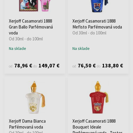
Xerjoff Casamorati 1888
Xerjoff Casamorati 1888
Gran Ballo Parfémovaná
Mefisto Parfémovaná voda
voda
Od 30ml - do 100ml
Od 30ml - do 100ml
Na sklade
Na sklade
78,96 €
149,07 €
76,50 €
138,80 €
od
do
od
do
Xerjoff Dama Bianca
Xerjoff Casamorati 1888
Parfémovaná voda
Bouquet Ideale
Od 30ml - do 100ml
Parfémovaná voda - Tester