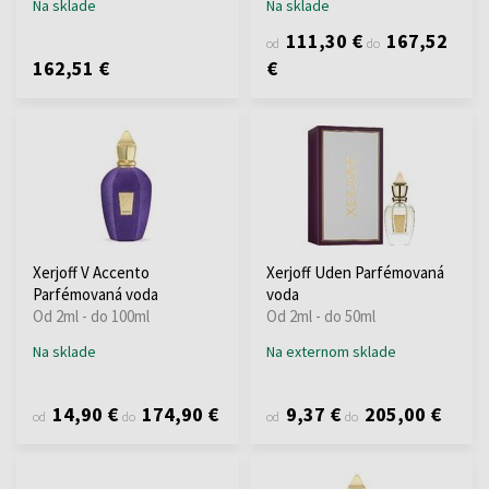
Na sklade
Na sklade
111,30 €
167,52
od
do
162,51 €
€
Xerjoff V Accento
Xerjoff Uden Parfémovaná
Parfémovaná voda
voda
Od 2ml - do 100ml
Od 2ml - do 50ml
Na sklade
Na externom sklade
14,90 €
174,90 €
9,37 €
205,00 €
od
do
od
do