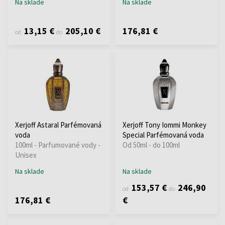
Na sklade
Na sklade
13,15 €
205,10 €
176,81 €
od
do
Xerjoff Astaral Parfémovaná
Xerjoff Tony Iommi Monkey
voda
Special Parfémovaná voda
100ml - Parfumované vody -
Od 50ml - do 100ml
Unisex
Na sklade
Na sklade
153,57 €
246,90
od
do
176,81 €
€