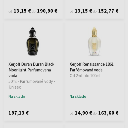
13,15 €
190,90 €
13,15 €
152,77 €
od
do
od
do
Xerjoff Duran Duran Black
Xerjoff Renaissance 1861
Moonlight Parfumovaná
Parfémovaná voda
voda
Od 2ml - do 100ml
50ml - Parfumované vody -
Unisex
Na sklade
Na sklade
197,13 €
14,90 €
163,60 €
od
do