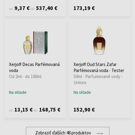
9,37 €
537,40 €
173,19 €
od
do
Xerjoff Decas Parfémovaná
Xerjoff Oud Stars Zafar
voda
Parfémovaná voda - Tester
Od 2ml - do 100ml
50ml - Parfumované vody -
Unisex
Na sklade
Na sklade
13,15 €
168,75 €
152,90 €
od
do
Zobraziť ďalších 48 produktov