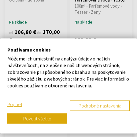
100ml - Parfémové vody -
Tester - Ženy
Na sklade
Na sklade
106,80 €
170,00
od
do
€
132,80 €
Používame cookies
Môžeme ich umiestniť na analýzu údajov o našich
návštevníkoch, na zlepšenie našich webových stránok,
zobrazovanie prispôsobeného obsahu a na poskytovanie
skvelého zážitku z webových stránok. Pre viac informácií o
cookies používame otvorené nastavenia.
Xerjoff Casamorati 1888
Xerjoff Casamorati 1888
Mefisto Parfémovaná voda
Fiore D'Ulivo Parfémovaná
Poprieť
Podrobné nastavenia
- Tester
voda
100ml - Parfémové vody -
Od 30ml - do 100ml
Povoliť všetko
Tester - Muži
Na sklade
Na sklade