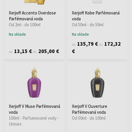
Xerjoff Accento Overdose
Xerjoff Kobe Parfémovaná
Parfémovaná voda
voda
Od 2ml - do 100ml
Od 50ml - do 50ml
Na sklade
Na sklade
135,79 €
172,32
od
do
13,15 €
205,00 €
€
od
do
Xerjoff V Muse Parfémovaná
Xerjoff V Ouverture
voda
Parfémovaná voda
100ml - Parfumované vody -
Od 50ml - do 100ml
Unisex