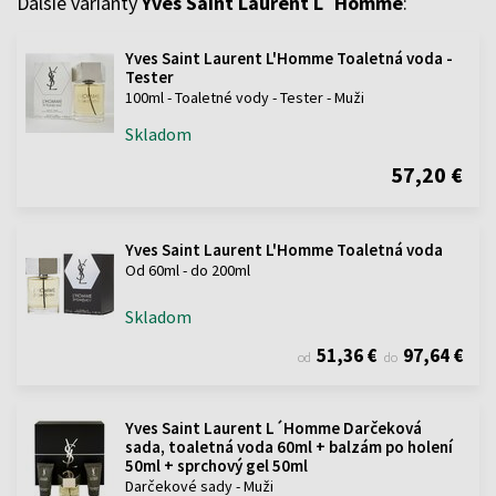
Ďalšie varianty
Yves Saint Laurent L´Homme
:
Yves Saint Laurent L'Homme Toaletná voda -
Tester
100ml - Toaletné vody - Tester - Muži
Skladom
57,20 €
Yves Saint Laurent L'Homme Toaletná voda
Od 60ml - do 200ml
Skladom
51,36 €
97,64 €
od
do
Yves Saint Laurent L´Homme Darčeková
sada, toaletná voda 60ml + balzám po holení
50ml + sprchový gel 50ml
Darčekové sady - Muži