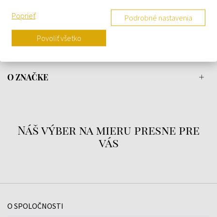
si parfém Yves Saint Laurent L´Homme a prejavte city pravého
Poprieť
Podrobné nastavenia
muža, ktorý túži po kráse a zmyselnosti!
Povoliť všetko
DETAILY
O ZNAČKE
Náš výber na mieru presne pre
vás
O SPOLOČNOSTI