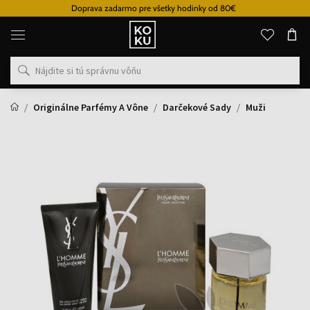
Doprava zadarmo pre všetky hodinky od 80€
Originálne
parfémy
a
hodinky
na
jednom
mieste
Originálne Parfémy A Vône
Darčekové Sady
Muži