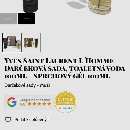
Yves Saint Laurent L´Homme
Darčeková sada, toaletná voda
100ml + sprchový gél 100ml
Darčekové sady - Muži
Google hodnotenie
4.8
Pridať k obľúbeným