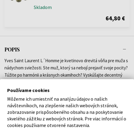
Skladom
64,80 €
POPIS
Yves Saint Laurent L´Homme je kvetinovo drevitá vôňa pre muža s
nádychom sviežosti. Ste muž, ktorý sa nebojí prejaviť svoje pocity?
Túžite po harmónii a krásnych okamihoch? Vyskúšajte decentný
nádych mužnosti v jednoduchom dizajne flakónu. Jemné a svieže
esencie citrónu a zázvoru doplnené o čistý ozón vám dodajú pocity
Používame cookies
voľnosti a jasnej mysle. Neskôr ucítite jemné korenisté tóny
Môžeme ich umiestniť na analýzu údajov o našich
bieleho korenia, bazalky a fialky. V závere vás poteší zemitá vôňa
návštevníkoch, na zlepšenie našich webových stránok,
vzácnych drevín spolu s vetiverom a bôbmi tonka. To je ten správny
zobrazovanie prispôsobeného obsahu a na poskytovanie
kokteil sviežosti a sily pre mužov. Návrhár Yves Saint Laurent je
skvelého zážitku z webových stránok. Pre viac informácií o
cookies používame otvorené nastavenia.
známou ikonou vo svete módy, kozmetiky a parfémov. Vône YSL sú
vyzdvihované pre svoju jedinečnosť, sviežosť a zmyselnosť. Kúpte