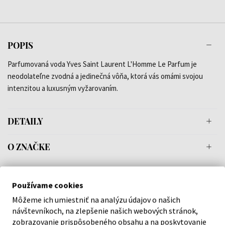
POPIS
Parfumovaná voda Yves Saint Laurent L'Homme Le Parfum je
neodolateľne zvodná a jedinečná vôňa, ktorá vás omámi svojou
intenzitou a luxusným vyžarovaním.
DETAILY
O ZNAČKE
Používame cookies
Náš výber na mieru presne pre
Môžeme ich umiestniť na analýzu údajov o našich
návštevníkoch, na zlepšenie našich webových stránok,
vás
zobrazovanie prispôsobeného obsahu a na poskytovanie