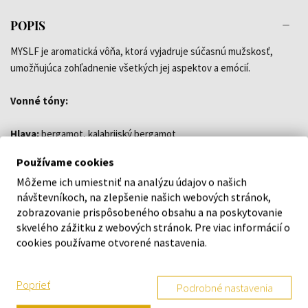
POPIS
MYSLF je aromatická vôňa, ktorá vyjadruje súčasnú mužskosť,
umožňujúca zohľadnenie všetkých jej aspektov a emócií.
Vonné tóny:
Hlava:
bergamot, kalabrijský bergamot
Srdce:
kvet tuniskej pomarančovníka
Používame cookies
Základ:
pačuli, ambrofix
Môžeme ich umiestniť na analýzu údajov o našich
návštevníkoch, na zlepšenie našich webových stránok,
zobrazovanie prispôsobeného obsahu a na poskytovanie
Pozor! Produkt je tester a nemusí obsahovať balenie a
skvelého zážitku z webových stránok. Pre viac informácií o
uzáver.
cookies používame otvorené nastavenia.
Poprieť
Podrobné nastavenia
DETAILY