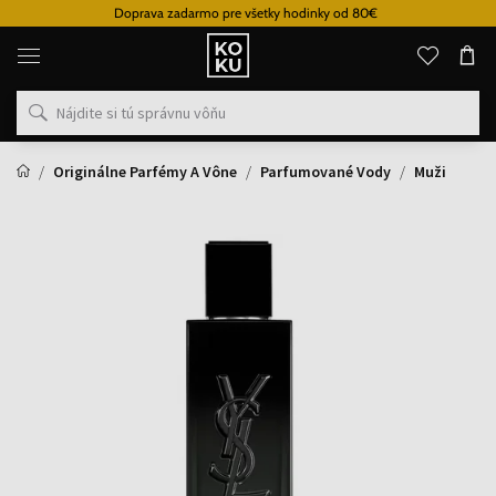
Doprava zadarmo pre všetky hodinky od 80€
Originálne
parfémy
a
hodinky
na
jednom
mieste
Originálne Parfémy A Vône
Parfumované Vody
Muži