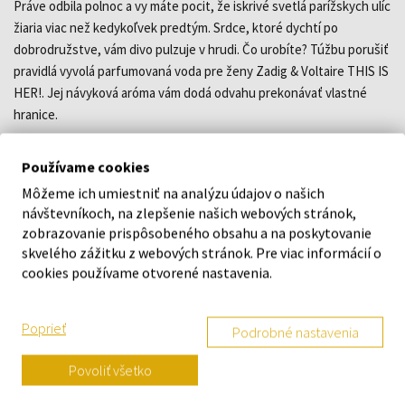
Práve odbila polnoc a vy máte pocit, že iskrivé svetlá parížskych ulíc
žiaria viac než kedykoľvek predtým. Srdce, ktoré dychtí po
dobrodružstve, vám divo pulzuje v hrudi. Čo urobíte? Túžbu porušiť
pravidlá vyvolá parfumovaná voda pre ženy Zadig & Voltaire THIS IS
HER!. Jej návyková aróma vám dodá odvahu prekonávať vlastné
hranice.
intenzívna ambrovo-kvetinová parfumovaná voda s kovovými
Používame cookies
akordmi
predstavená v roku 2024 spolu s pánskou verziou This is
Môžeme ich umiestniť na analýzu údajov o našich
Really him!
návštevníkoch, na zlepšenie našich webových stránok,
autorkou vône je parfumérka Sidonie Lancesseur
zobrazovanie prispôsobeného obsahu a na poskytovanie
skvelého zážitku z webových stránok. Pre viac informácií o
cookies používame otvorené nastavenia.
DETAILY
Poprieť
Podrobné nastavenia
O ZNAČKE
Povoliť všetko