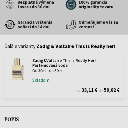
Bezplatná výmena
100% garancia
tovaru do 30 dní
originality tovaru
Garancia vrátenia
Odmeňujeme vás za
peňazí do 14 dní
vernosť
Ďalšie varianty
Zadig & Voltaire This is Really her!
:
Zadig&Voltaire This Is Really Her!
Parfémovaná voda
Od 30ml - do 50ml
Skladom
33,11 €
59,82 €
od
do
POPIS