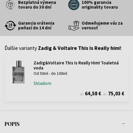
Bezplatná výmena
100% garancia
tovaru do 30 dní
originality tovaru
Garancia vrátenia
Odmeňujeme vás za
peňazí do 14 dní
vernosť
Ďalšie varianty
Zadig & Voltaire This is Really him!
:
Zadig&Voltaire This Is Really Him! Toaletná
voda
Od 50ml - do 100ml
Skladom
64,58 €
75,03 €
od
do
POPIS