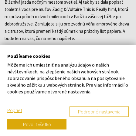
Bláznivá jazda nočným mestom svetiel. Aj tak by sa dala popísať
toaletná voda pre mužov Zadig & Voltaire This is Really him!, ktorá
rozpráva príbeh o dvoch milencoch v Paríži a vášnivej túžbe po
dobrodružstve. Zamilujete si ju pre zvodnú vôňu ambrového dreva
a citrusov, ktorá premení každý súmrak na prázdny list papiera. A
bude len na vás, čo na neho napíšete.
intenzívna drevito-ambrová toaletná voda s kovovými
Používame cookies
akordmi
predstavená v roku 2024 spolu s dámskou verziou This is
Môžeme ich umiestniť na analýzu údajov o našich
Really her!
návštevníkoch, na zlepšenie našich webových stránok,
autorkou vône je parfumérka Nathalie Lorson
zobrazovanie prispôsobeného obsahu a na poskytovanie
skvelého zážitku z webových stránok. Pre viac informácií o
cookies používame otvorené nastavenia.
DETAILY
Poprieť
Podrobné nastavenia
O ZNAČKE
Povoliť všetko