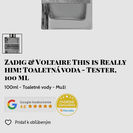
Zadig & Voltaire This is Really
him! Toaletná voda - Tester,
100 ml
100ml - Toaletné vody - Muži
Google hodnotenie
4.8
Pridať k obľúbeným