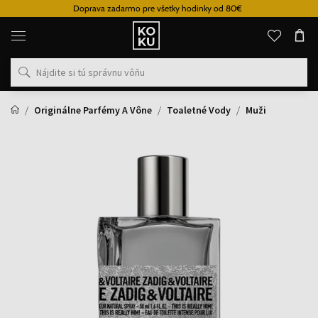
Doprava zadarmo pre všetky hodinky od 80€
Originálne
parfémy
a
hodinky
na
jednom
mieste
Originálne Parfémy A Vône
Toaletné Vody
Muži