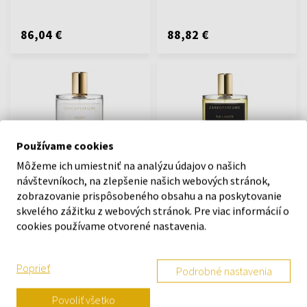
86,04 €
88,82 €
Používame cookies
Zarkoperfume Youth
Zarkoperfume The Lawyer
Môžeme ich umiestniť na analýzu údajov o našich
Parfémovaná voda
Parfumovaná voda
návštevníkoch, na zlepšenie našich webových stránok,
100ml - Parfumované vody -
100ml - Parfumované vody -
zobrazovanie prispôsobeného obsahu a na poskytovanie
Unisex
Unisex
skvelého zážitku z webových stránok. Pre viac informácií o
cookies používame otvorené nastavenia.
Odošleme do 13.08.
Odošleme do 13.08.
87,48 €
85,81 €
Poprieť
Podrobné nastavenia
Povoliť všetko