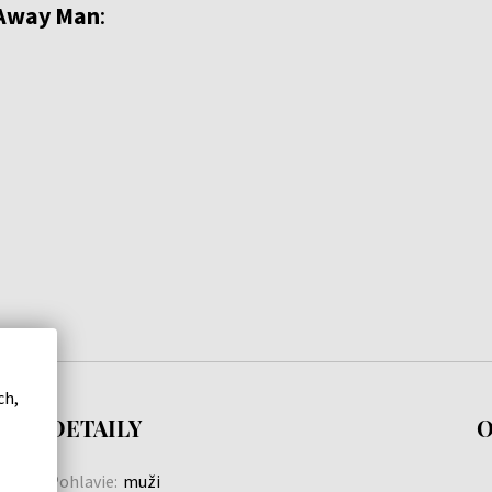
 Away Man
:
ch,
DETAILY
O
Pohlavie:
muži