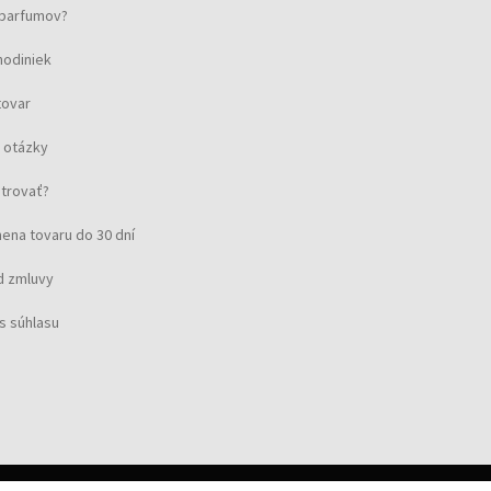
u parfumov?
hodiniek
tovar
 otázky
strovať?
ena tovaru do 30 dní
d zmluvy
s súhlasu