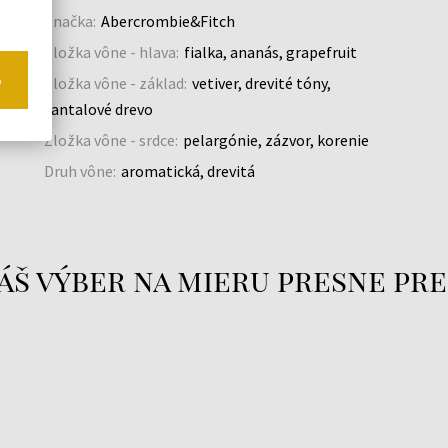
h
Značka:
Abercrombie&Fitch
Zložka vône - hlava:
fialka, ananás, grapefruit
o
Zložka vône - základ:
vetiver, drevité tóny,
santalové drevo
Zložka vône - srdce:
pelargónie, zázvor, korenie
Druh vône:
aromatická, drevitá
áš výber na mieru presne pre