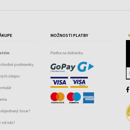
ÁKUPE
MOŽNOSTI PLATBY
ystém
Platba na dobierku
bchodné podmienky
ných údajov
ormulár
enia
objednaný tovar?
 od nás?