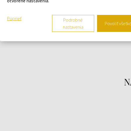
otvorené nastavenia.
drevitá aromatická vôňa pre mužov, uvedená na tr
v roku 2021.
Poprieť
Podrobné
Povoliť všetk
nastavenia
N