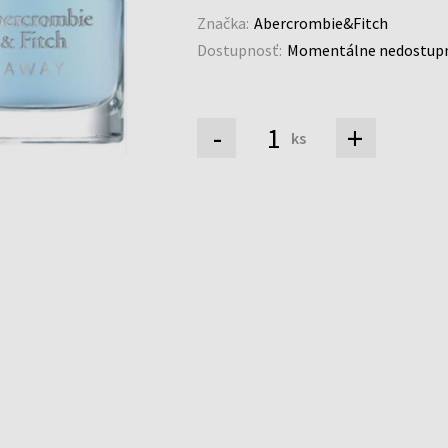
Značka:
Abercrombie&Fitch
Dostupnosť:
Momentálne nedostup
-
+
ks