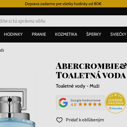
Doprava zadarmo pre všetky hodinky od 80€
HODINKY
PRANIE
KOZMETIKA
ŠPERKY
SVIEČKY
ži
Abercrombie&
Toaletná voda
Toaletné vody - Muži
Google hodnotenie
4.8
Pridať k obľúbeným