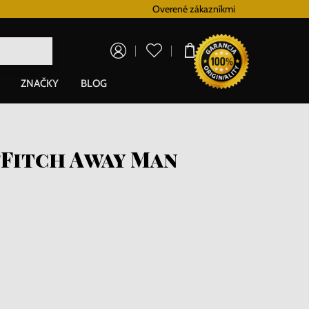
Vernostný systém
Overené zákazníkmi
Doprava zadarm
0,00 €
ZNAČKY
BLOG
Fitch Away Man