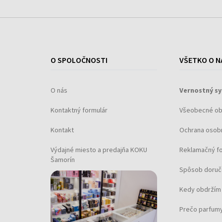
O SPOLOČNOSTI
VŠETKO O N
O nás
Vernostný s
Kontaktný formulár
Všeobecné o
Kontakt
Ochrana osob
Výdajné miesto a predajňa KOKU
Reklamačný f
Šamorín
Spôsob doruč
Kedy obdržím 
Prečo parfumy