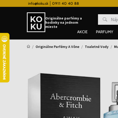
 hodinky od 80€
info@koku.sk
0911 40 40 88
Vernostný systém
Originálne parfémy a
hodinky na jednom
mieste
AKCIE
PARFUMY
Originálne Parfémy A Vône
Toaletné Vody
Mu