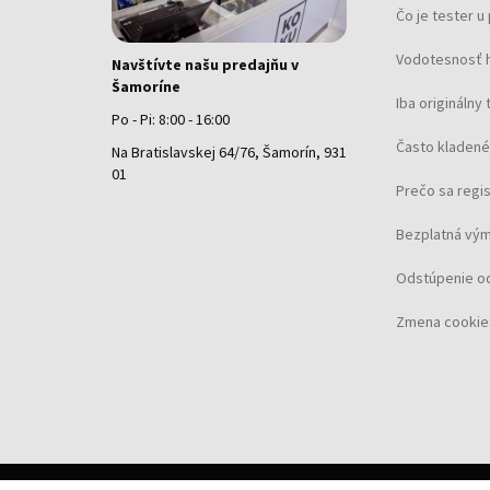
Čo je tester 
Vodotesnosť 
Navštívte našu predajňu v
Šamoríne
Iba originálny 
Po - Pi: 8:00 - 16:00
Často kladené
Na Bratislavskej 64/76, Šamorín, 931
01
Prečo sa regi
Bezplatná vým
Odstúpenie o
Zmena cookie