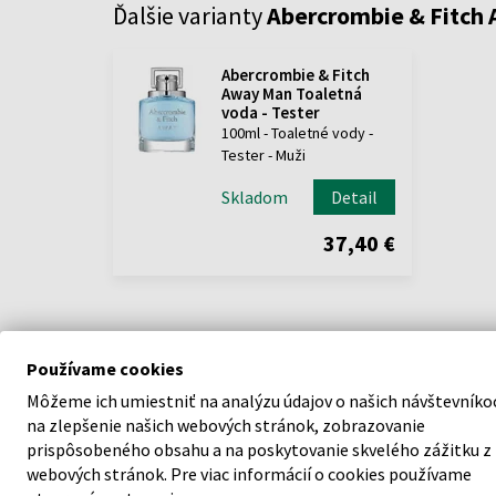
Ďalšie varianty
Abercrombie & Fitch
Abercrombie & Fitch
Away Man Toaletná
voda - Tester
100ml - Toaletné vody -
Tester - Muži
Skladom
Detail
37,40 €
Používame cookies
Môžeme ich umiestniť na analýzu údajov o našich návštevníko
na zlepšenie našich webových stránok, zobrazovanie
POPIS
prispôsobeného obsahu a na poskytovanie skvelého zážitku z
webových stránok. Pre viac informácií o cookies používame
Toaletná voda Abercrombie & Fitch Away Man je