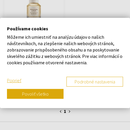
Používame cookies
Abercrombie&Fitch
Authentic Moment Woman
Môžeme ich umiestniť na analýzu údajov o našich
Parfémovaná voda
návštevníkoch, na zlepšenie našich webových stránok,
30ml - Parfumované vody -
zobrazovanie prispôsobeného obsahu a na poskytovanie
Ženy
skvelého zážitku z webových stránok. Pre viac informácií o
cookies používame otvorené nastavenia.
Odošleme do 14.08.
15,23 €
Poprieť
Podrobné nastavenia
Povoliť všetko
:
1