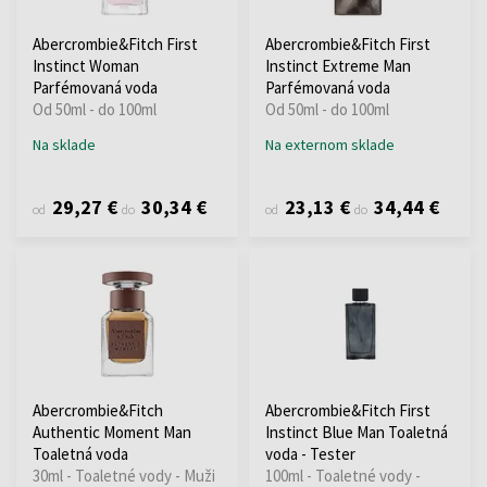
Abercrombie&Fitch First
Abercrombie&Fitch First
Instinct Woman
Instinct Extreme Man
Parfémovaná voda
Parfémovaná voda
Od 50ml - do 100ml
Od 50ml - do 100ml
Na sklade
Na externom sklade
29,27 €
30,34 €
23,13 €
34,44 €
od
do
od
do
Abercrombie&Fitch
Abercrombie&Fitch First
Authentic Moment Man
Instinct Blue Man Toaletná
Toaletná voda
voda - Tester
30ml - Toaletné vody - Muži
100ml - Toaletné vody -