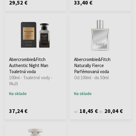
29,52 €
33,40 €
Abercrombie&Fitch
Abercrombie&Fitch
Authentic Night Man
Naturally Fierce
Toaletná voda
Parfémovaná voda
100ml - Toaletné vody -
Od 100ml - do 50ml
Muži
Na sklade
Na sklade
37,24 €
18,45 €
20,04 €
od
do