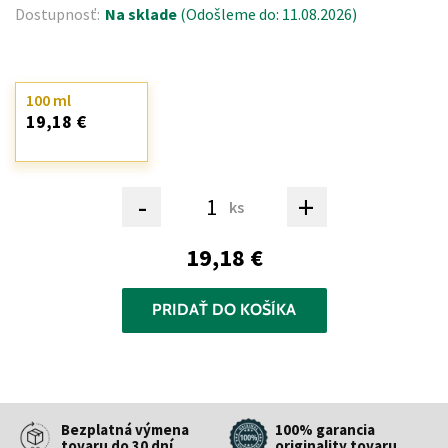
Dostupnosť:
Na sklade
(Odošleme do: 11.08.2026)
100 ml
19,18 €
-
+
ks
19,18 €
PRIDAŤ DO KOŠÍKA
Bezplatná výmena
100% garancia
tovaru do 30 dní
originality tovaru