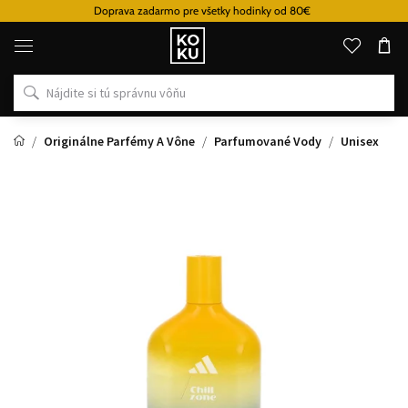
Doprava zadarmo pre všetky hodinky od 80€
Originálne
parfémy
a
hodinky
na
jednom
mieste
Originálne Parfémy A Vône
Parfumované Vody
Unisex