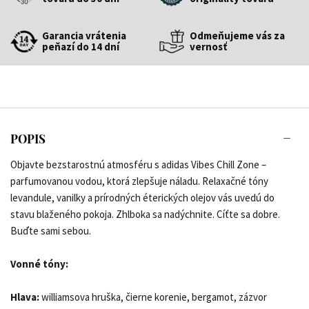
Garancia vrátenia
Odmeňujeme vás za
peňazí do 14 dní
vernosť
POPIS
Objavte bezstarostnú atmosféru s adidas Vibes Chill Zone –
parfumovanou vodou, ktorá zlepšuje náladu. Relaxačné tóny
levandule, vanilky a prírodných éterických olejov vás uvedú do
stavu blaženého pokoja. Zhlboka sa nadýchnite. Cíťte sa dobre.
Buďte sami sebou.
Vonné tóny:
Hlava:
williamsova hruška, čierne korenie, bergamot, zázvor