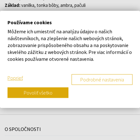
Základ:
vanilka, tonka bôby, ambra, pačuli
Používame cookies
DETAILY
Môžeme ich umiestniť na analýzu údajov o našich
návštevníkoch, na zlepšenie našich webových stránok,
zobrazovanie prispôsobeného obsahu a na poskytovanie
O ZNAČKE
skvelého zážitku z webových stránok. Pre viac informácií o
cookies používame otvorené nastavenia.
Poprieť
Náš výber na mieru presne pre
Podrobné nastavenia
vás
Povoliť všetko
O SPOLOČNOSTI