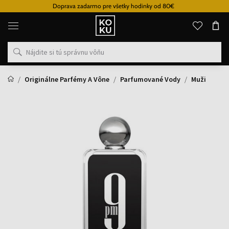
Doprava zadarmo pre všetky hodinky od 80€
Originálne
parfémy
a
hodinky
na
jednom
mieste
Originálne Parfémy A Vône
Parfumované Vody
Muži