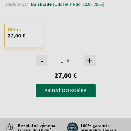
Dostupnosť:
Na sklade
(Odošleme do: 10.08.2026)
100 ml
27,00 €
-
+
ks
27,00 €
PRIDAŤ DO KOŠÍKA
Bezplatná výmena
100% garancia
tovaru do 30 dní
originality tovaru