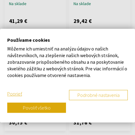
Na sklade
Na sklade
41,29 €
29,42 €
Používame cookies
Môžeme ich umiestniť na analýzu údajov o našich
návštevníkoch, na zlepšenie našich webových stránok,
zobrazovanie prispôsobeného obsahu a na poskytovanie
skvelého zážitku z webových stránok. Pre viac informácií o
cookies používame otvorené nastavenia.
Afnan 9am Dive
Afnan Historic Olmeda
Parfémovaná voda
Parfémovaná voda
100ml - Parfumované vody -
100ml - Parfumované vody -
Poprieť
Podrobné nastavenia
Unisex
Unisex
Na sklade
Na sklade
Povoliť všetko
30,75 €
31,76 €