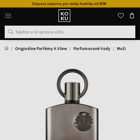
Doprava zadarmo pre všetky hodinky od 80€
Originálne
parfémy
a
hodinky
na
jednom
mieste
Originálne Parfémy A Vône
Parfumované Vody
Muži