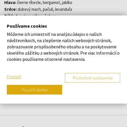
Hlava:
čierne ríbezle, bergamot, jablko
Srdce:
dubový mach, pačuli, levanduľa
Základ:
ambra, pižmo, šafran
Používame cookies
Môžeme ich umiestniť na analýzu údajov o našich
DETAILY
návštevníkoch, na zlepšenie našich webových stránok,
zobrazovanie prispôsobeného obsahu a na poskytovanie
O ZNAČKE
skvelého zážitku z webových stránok. Pre viac informácií o
cookies používame otvorené nastavenia.
Poprieť
Podrobné nastavenia
Náš výber na mieru presne pre
vás
Povoliť všetko