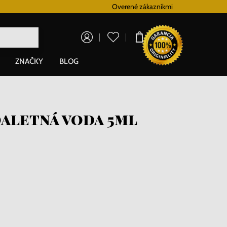
Vernostný systém
Overené zákazníkmi
Doprava zadarm
0,00 €
ZNAČKY
BLOG
oaletná voda 5ml