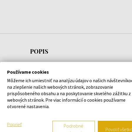
POPIS
Sky je vôňa, ktorá je ideálna na letné dni a
Používame cookies
neformálne stretnutia. Je to vôňa, ktorá ti
Môžeme ich umiestniť na analýzu údajov o našich návštevníko
umožňuje cítiť sa ľahko a bezstarostne, akoby si s
na zlepšenie našich webových stránok, zobrazovanie
vznášala do neba. Je to ako chvíľa bezstarostného
prispôsobeného obsahu a na poskytovanie skvelého zážitku z
šťastia, ktorá ti pripomína krásu jednoduchých
webových stránok. Pre viac informácií o cookies používame
momentov v živote.
otvorené nastavenia.
Voňavé tóny:
Poprieť
Podrobné
Povoliť všetk