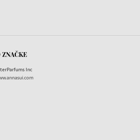
 ZNAČKE
nterParfums Inc
ww.annasui.com