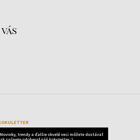
 vás
KOKULETTER
Novinky, trendy a ďalšie skvelé veci môžete dostávať
ak začnete odoberať náš kokuletter :)