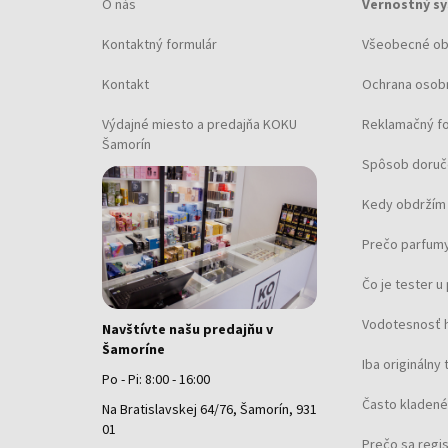
O nás
Vernostný s
Kontaktný formulár
Všeobecné o
Kontakt
Ochrana osob
Výdajné miesto a predajňa KOKU
Reklamačný f
Šamorín
Spôsob doruč
Kedy obdržím 
Prečo parfumy
Čo je tester 
Vodotesnosť 
Navštívte našu predajňu v
Šamoríne
Iba originálny 
Po - Pi: 8:00 - 16:00
Často kladené
Na Bratislavskej 64/76, Šamorín, 931
01
Prečo sa regi