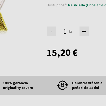
Dostupnosť:
Na sklade
(Odošleme do
-
+
ks
15,20 €
100% garancia
Garancia vrátenia
originality tovaru
peňazí do 14 dní