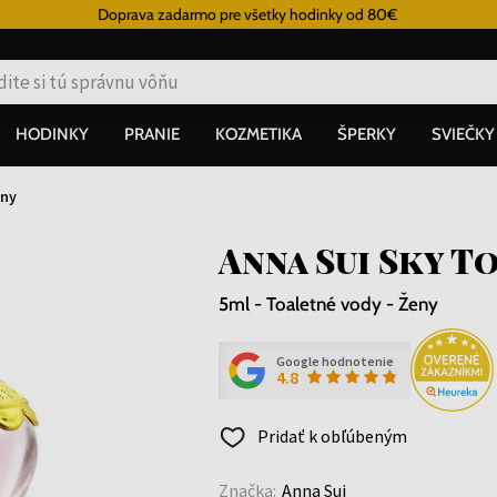
Doprava zadarmo pre všetky hodinky od 80€
HODINKY
PRANIE
KOZMETIKA
ŠPERKY
SVIEČKY
ny
Anna Sui Sky T
5ml - Toaletné vody - Ženy
Google hodnotenie
4.8
Pridať k obľúbeným
Značka:
Anna Sui