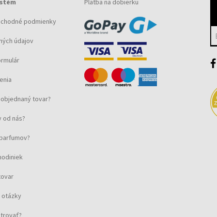
ystém
Platba na dobierku
bchodné podmienky
ných údajov
ormulár
enia
objednaný tovar?
 od nás?
u parfumov?
hodiniek
tovar
 otázky
strovať?