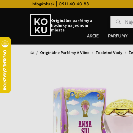
 hodinky od 80€
info@koku.sk
0911 40 40 88
Vernostný systém
Originálne parfémy a
hodinky na jednom
mieste
AKCIE
PARFUMY
Originálne Parfémy A Vône
Toaletné Vody
Že