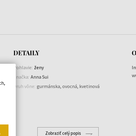
DETAILY
O
Pohlavie:
ženy
I
w
Značka:
Anna Sui
ch,
a
Druh vône:
gurmánska, ovocná, kvetinová
o
Zobraziť celý popis