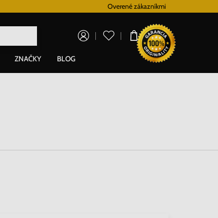
Vernostný systém
Overené zákazníkmi
Doprava zadarm
0,00 €
ZNAČKY
BLOG