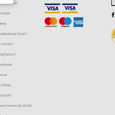
ných údajov
ormulár
enia
objednaný tovar?
 od nás?
u parfumov?
hodiniek
tovar
 otázky
strovať?
ena tovaru do 30 dní