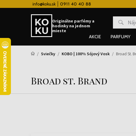
 hodinky od 80€
info@koku.sk
0911 40 40 88
Vernostný systém
Originálne parfémy a
hodinky na jednom
mieste
AKCIE
PARFUMY
Sviečky
KOBO | 100% Sójový Vosk
Broad St. B
Broad st. Brand