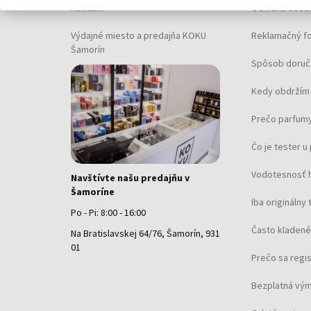
Kontakt
Ochrana osob
Výdajné miesto a predajňa KOKU
Reklamačný f
Šamorín
Spôsob doruč
Kedy obdržím 
Prečo parfumy
Čo je tester 
Vodotesnosť 
Navštívte našu predajňu v
Šamoríne
Iba originálny 
Po - Pi: 8:00 - 16:00
Často kladené
Na Bratislavskej 64/76, Šamorín, 931
01
Prečo sa regi
Bezplatná vým