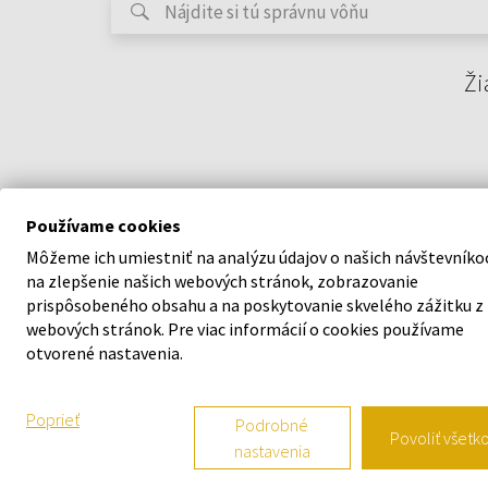
Ži
Používame cookies
Môžeme ich umiestniť na analýzu údajov o našich návštevníko
na zlepšenie našich webových stránok, zobrazovanie
prispôsobeného obsahu a na poskytovanie skvelého zážitku z
webových stránok. Pre viac informácií o cookies používame
O SPOLOČNOSTI
VŠETKO O N
otvorené nastavenia.
O nás
Vernostný s
Poprieť
Podrobné
Povoliť všetk
nastavenia
Kontaktný formulár
Všeobecné o