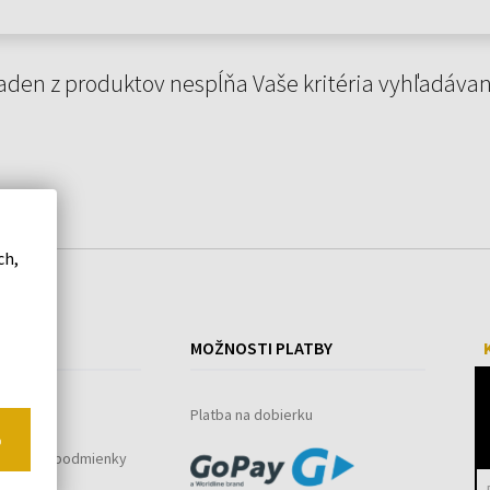
aden z produktov nespĺňa Vaše kritéria vyhľadávan
ch,
ÁKUPE
MOŽNOSTI PLATBY
ystém
Platba na dobierku
o
bchodné podmienky