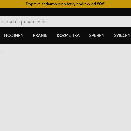
Doprava zadarmo pre všetky hodinky od 80€
HODINKY
PRANIE
KOZMETIKA
ŠPERKY
SVIEČKY
rand