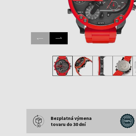
Bezplatná výmena
tovaru do 30 dní