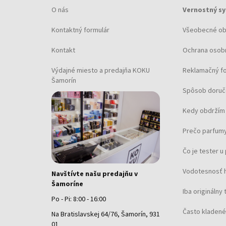
O nás
Vernostný s
Kontaktný formulár
Všeobecné o
Kontakt
Ochrana osob
Výdajné miesto a predajňa KOKU
Reklamačný f
Šamorín
Spôsob doruč
Kedy obdržím 
Prečo parfumy
Čo je tester 
Vodotesnosť 
Navštívte našu predajňu v
Šamoríne
Iba originálny 
Po - Pi: 8:00 - 16:00
Často kladené
Na Bratislavskej 64/76, Šamorín, 931
01