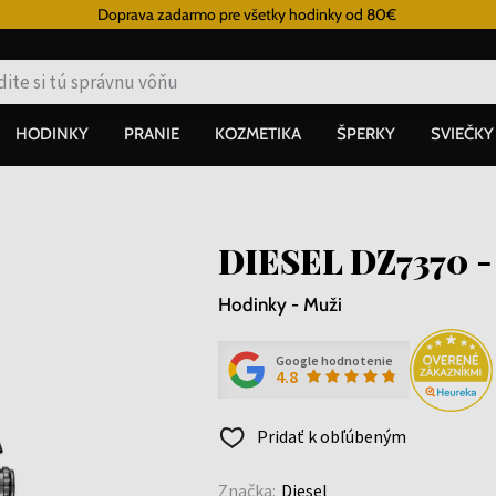
Doprava zadarmo pre všetky hodinky od 80€
HODINKY
PRANIE
KOZMETIKA
ŠPERKY
SVIEČKY
DIESEL DZ7370 
Hodinky - Muži
Google hodnotenie
4.8
Pridať k obľúbeným
Značka:
Diesel