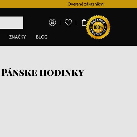
Vernostný systém
Overené zákazníkmi
Doprava zadarm
0,00 €
ZNAČKY
BLOG
- Pánske hodinky