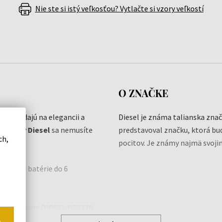
Nie ste si istý veľkosťou? Vytlačte si vzory veľkostí
O ZNAČKE
ám pridajú na elegancii a
Diesel je známa talianska znač
ne značky
Diesel
sa nemusíte
predstavoval značku, ktorá bu
ch,
pocitov. Je známy najmä svoji
 výmenu batérie do 6
mi hodinkami
DIESEL DZ7370 -
o