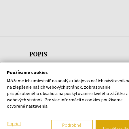
POPIS
Pánske hodinky
DIESEL DZ7370 - Pánske hodinky
v
Používame cookies
podporia váš štýl. S kvalitným spracovaním z diel
Môžeme ich umiestniť na analýzu údajov o našich návštevníko
obávať, že stúpite vedľa.
na zlepšenie našich webových stránok, zobrazovanie
prispôsobeného obsahu a na poskytovanie skvelého zážitku z
Garantujeme 100 % originalitu tovaru a bezplatnú
webových stránok. Pre viac informácií o cookies používame
mesiacov. Za produktmi v našej ponuke si stojíme.
otvorené nastavenia.
Tak neváhajte a vyšperkujte váš štýl s náramkový
Poprieť
Podrobné
Pánske hodinky
.
Povoliť všetk