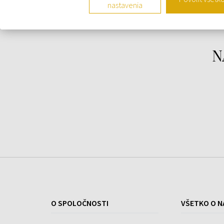
nastavenia
Charakteristika:
Púzdro - oceľ
N
Vodotesnosť - 3 ATM
Remienok - guma
Rozmery - 57x15 mm
Sklo - minerálne
Typ strojčeka - Quartz/batéria
Farba ciferníku - viď foto
Štýl - športové
O SPOLOČNOSTI
VŠETKO O N