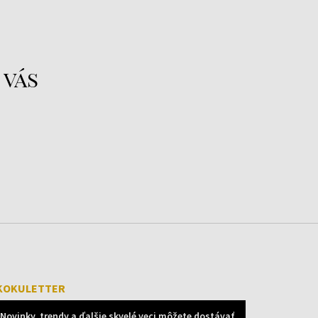
 vás
KOKULETTER
Novinky, trendy a ďalšie skvelé veci môžete dostávať