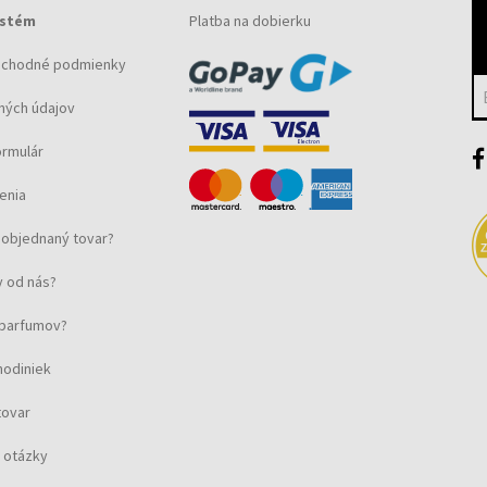
ystém
Platba na dobierku
bchodné podmienky
ných údajov
ormulár
enia
objednaný tovar?
 od nás?
u parfumov?
hodiniek
tovar
 otázky