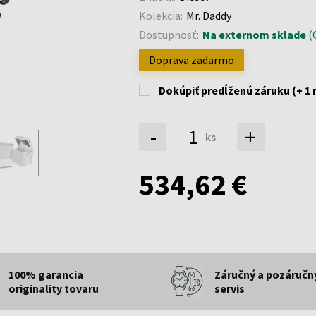
Kolekcia:
Mr. Daddy
Dostupnosť:
Na externom sklade
(O
Doprava zadarmo
Dokúpiť predĺženú záruku (+ 1 
-
+
ks
534,62 €
100% garancia
Záručný a pozáručn
originality tovaru
servis