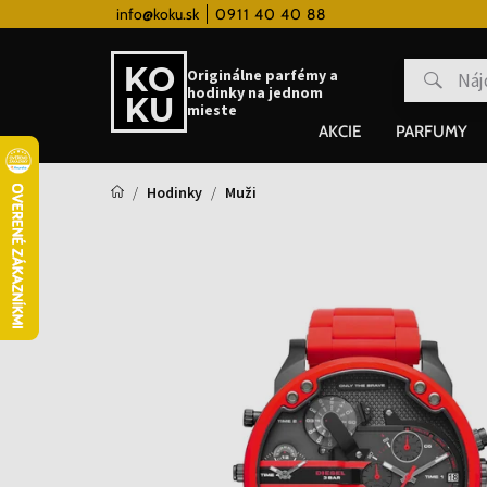
 hodinky od 80€
info@koku.sk
0911 40 40 88
Vernostný systém
Originálne parfémy a
hodinky na jednom
mieste
AKCIE
PARFUMY
Hodinky
Muži