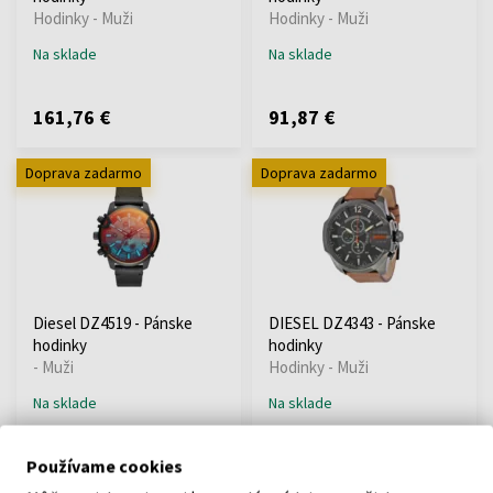
Hodinky - Muži
Hodinky - Muži
Na sklade
Na sklade
161,76 €
91,87 €
Doprava zadarmo
Doprava zadarmo
Diesel DZ4519 - Pánske
DIESEL DZ4343 - Pánske
hodinky
hodinky
- Muži
Hodinky - Muži
Na sklade
Na sklade
198,80 €
81,30 €
Používame cookies