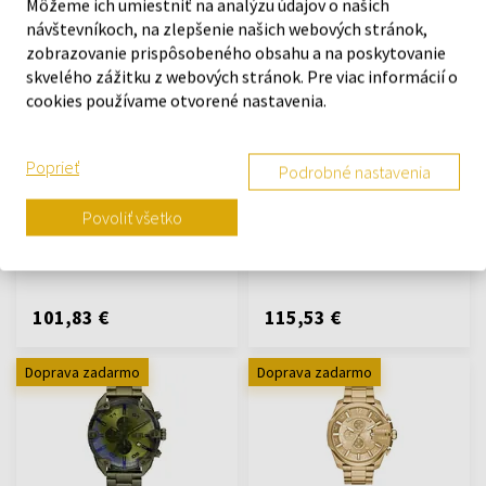
Môžeme ich umiestniť na analýzu údajov o našich
návštevníkoch, na zlepšenie našich webových stránok,
Doprava zadarmo
Doprava zadarmo
zobrazovanie prispôsobeného obsahu a na poskytovanie
skvelého zážitku z webových stránok. Pre viac informácií o
cookies používame otvorené nastavenia.
Poprieť
Podrobné nastavenia
Diesel DZ4281 - Pánske
Diesel DZ4417 - Hodinky
hodinky
Hodinky - Muži
Povoliť všetko
Hodinky - Muži
Na sklade
Na sklade
101,83 €
115,53 €
Doprava zadarmo
Doprava zadarmo