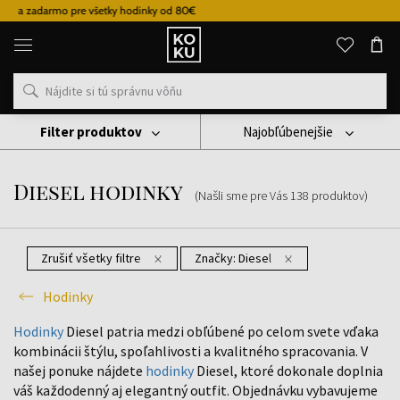
Vernostný systém
Originálne
parfémy
a
hodinky
na
jednom
mieste
Filter produktov
Najobľúbenejšie
Hodinky
Diesel Hodinky
Diesel hodinky
(Našli sme pre Vás
138
produktov
)
Zrušiť všetky filtre
Značky:
Diesel
Hodinky
Hodinky
Diesel patria medzi obľúbené po celom svete vďaka
kombinácii štýlu, spoľahlivosti a kvalitného spracovania. V
našej ponuke nájdete
hodinky
Diesel, ktoré dokonale doplnia
váš každodenný aj elegantný outfit. Objednávku vybavujeme