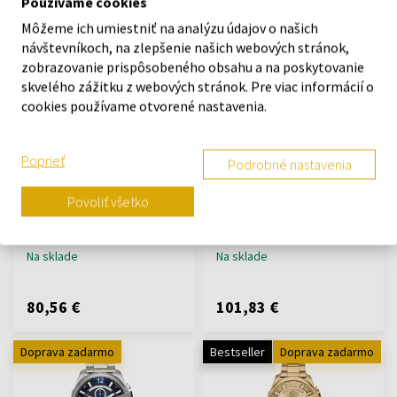
Používame cookies
119,95 €
198,80 €
Môžeme ich umiestniť na analýzu údajov o našich
návštevníkoch, na zlepšenie našich webových stránok,
zobrazovanie prispôsobeného obsahu a na poskytovanie
Doprava zadarmo
Doprava zadarmo
skvelého zážitku z webových stránok. Pre viac informácií o
cookies používame otvorené nastavenia.
Poprieť
Podrobné nastavenia
DIESEL DZ4343 - Pánske
Diesel DZ4281 - Pánske
Povoliť všetko
hodinky
hodinky
Hodinky - Muži
Hodinky - Muži
Na sklade
Na sklade
80,56 €
101,83 €
Doprava zadarmo
Bestseller
Doprava zadarmo