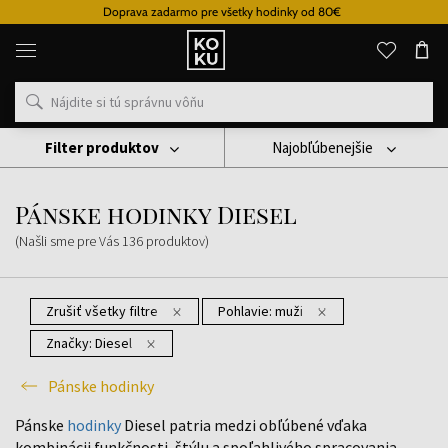
Doprava zadarmo pre všetky hodinky od 80€
Originálne
parfémy
a
hodinky
na
jednom
mieste
Filter produktov
Najobľúbenejšie
Hodinky
Pánske Hodinky
Pánske Hodinky Diesel
Pánske hodinky Diesel
(Našli sme pre Vás
136
produktov
)
Zrušiť všetky filtre
Pohlavie:
muži
Značky:
Diesel
Pánske hodinky
Pánske
hodinky
Diesel patria medzi obľúbené vďaka
kombinácii funkčnosti, štýlu a spoľahlivého spracovania.