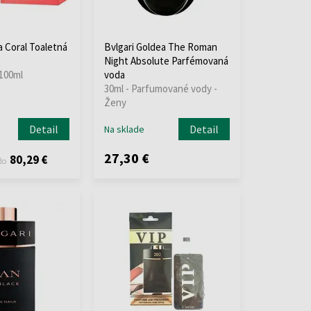
a Coral Toaletná
Bvlgari Goldea The Roman
Night Absolute Parfémovaná
 100ml
voda
30ml - Parfumované vody -
Ženy
Detail
Detail
Na sklade
27,30 €
80,29 €
do