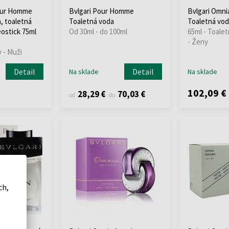
pour Homme
Bvlgari Pour Homme
Bvlgari Omn
, toaletná
Toaletná voda
Toaletná vod
eostick 75ml
Od 30ml - do 100ml
65ml - Toalet
- Ženy
 - Muži
Detail
Detail
Na sklade
Na sklade
102,09 €
28,29 €
70,03 €
od
do
ch,