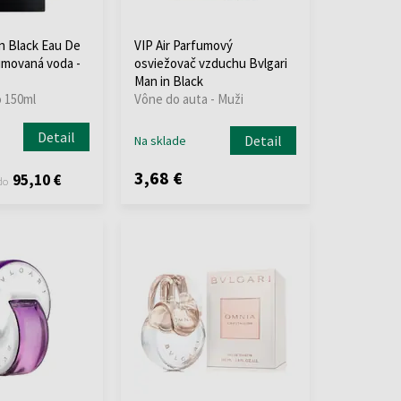
In Black Eau De
VIP Air Parfumový
umovaná voda -
osviežovač vzduchu Bvlgari
Man in Black
o 150ml
Vône do auta - Muži
Detail
Detail
Na sklade
3,68 €
95,10 €
do