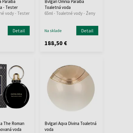
a Paraiba
Bvlgari Omnia Paraiba
a - Tester
Toaletná voda
né vody - Tester
65ml - Toaletné vody - Ženy
Detail
Detail
Na sklade
188,50 €
ea The Roman
Bvlgari Aqva Divina Toaletná
movaná voda
voda