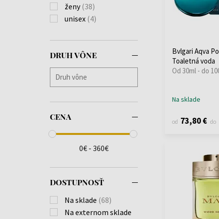
ženy
(38)
unisex
(4)
Bvlgari Aqva 
DRUH VÔNE
Toaletná voda
Od 30ml - do 10
Na sklade
CENA
73,80 €
od
do
0€ - 360€
DOSTUPNOSŤ
Na sklade
(68)
Na externom sklade