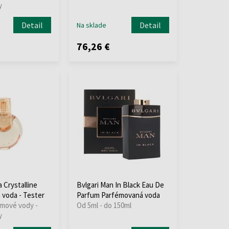
y
Detail
Detail
Na sklade
76,26 €
 Crystalline
Bvlgari Man In Black Eau De
voda - Tester
Parfum Parfémovaná voda
émové vody -
Od 5ml - do 150ml
y