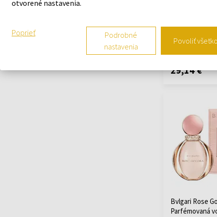
Bvlgari Bvlgari
otvorené nastavenia.
voda
5ml - Toaletné 
Poprieť
Podrobné
Povoliť všetk
nastavenia
Na sklade
29,14 €
Bvlgari Rose G
Parfémovaná v