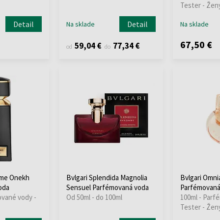
Tester - Žen
Detail
Detail
Na sklade
Na sklade
67,50 €
59,04 €
77,34 €
od
do
mme Onekh
Bvlgari Splendida Magnolia
Bvlgari Omnia
oda
Sensuel Parfémovaná voda
Parfémovaná 
ované vody -
Od 50ml - do 100ml
100ml - Parf
Tester - Žen