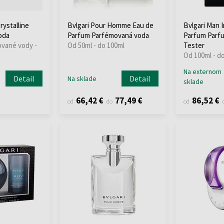
rystalline
Bvlgari Pour Homme Eau de
Bvlgari Man 
oda
Parfum Parfémovaná voda
Parfum Parf
ované vody -
Od 50ml - do 100ml
Tester
Od 100ml - d
Na externom
Detail
Detail
Na sklade
sklade
66,42 €
77,49 €
86,52 €
od
do
od