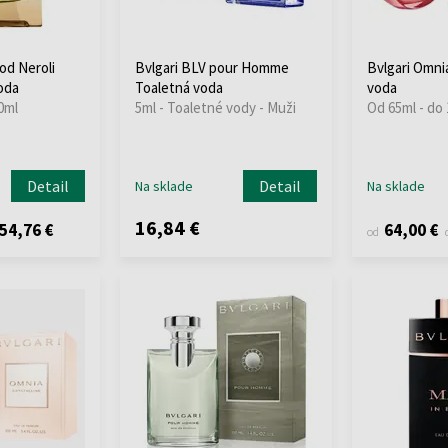
od Neroli
Bvlgari BLV pour Homme
Bvlgari Omni
oda
Toaletná voda
voda
0ml
5ml - Toaletné vody - Muži
Od 65ml - do
Detail
Detail
Na sklade
Na sklade
16,84 €
54,76 €
64,00 €
od