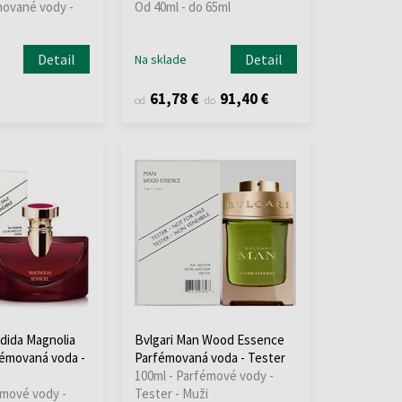
mované vody -
Od 40ml - do 65ml
Detail
Detail
Na sklade
61,78 €
91,40 €
od
do
ndida Magnolia
Bvlgari Man Wood Essence
émovaná voda -
Parfémovaná voda - Tester
100ml - Parfémové vody -
émové vody -
Tester - Muži