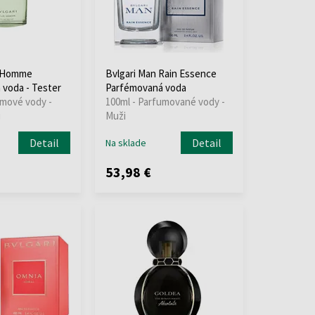
r Homme
Bvlgari Man Rain Essence
voda - Tester
Parfémovaná voda
émové vody -
100ml - Parfumované vody -
i
Muži
Detail
Detail
Na sklade
53,98 €