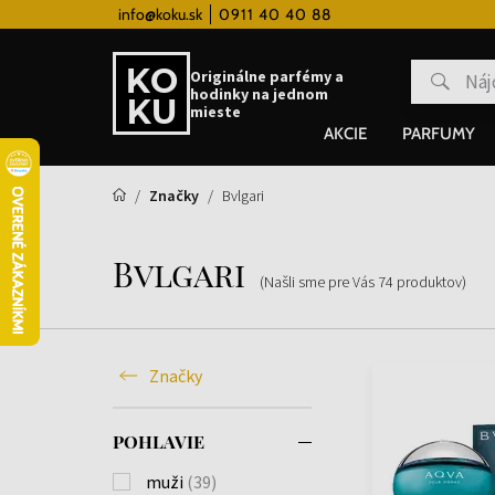
info@koku.sk
0911 40 40 88
Vernostný systém
Originálne parfémy a
hodinky na jednom
mieste
AKCIE
PARFUMY
Značky
Bvlgari
Bvlgari
(Našli sme pre Vás
74
produktov
)
Značky
POHLAVIE
muži
(39)