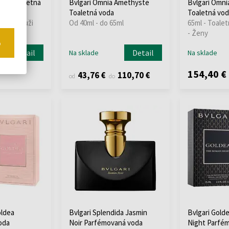
 Man Toaletná
Bvlgari Omnia Amethyste
Bvlgari Omni
Toaletná voda
Toaletná vod
vody - Muži
Od 40ml - do 65ml
65ml - Toalet
- Ženy
o
Detail
Detail
Na sklade
Na sklade
154,40 €
43,76 €
110,70 €
od
do
oldea
Bvlgari Splendida Jasmin
Bvlgari Gold
oda
Noir Parfémovaná voda
Night Parfé