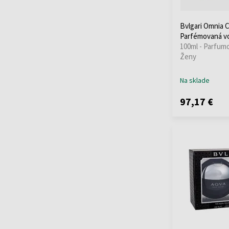
Bvlgari Omnia C
Parfémovaná v
100ml - Parfum
Ženy
Na sklade
97,17 €