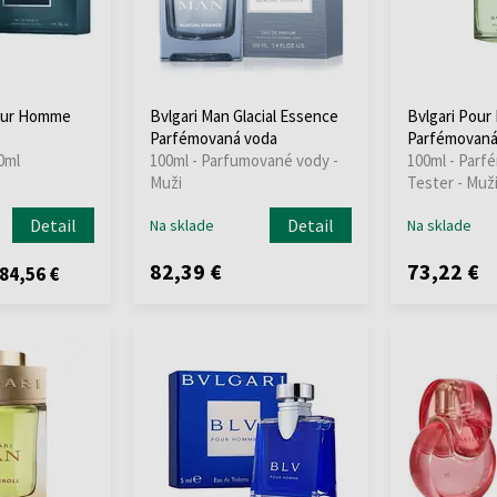
Pour Homme
Bvlgari Man Glacial Essence
Bvlgari Pou
Parfémovaná voda
Parfémovaná 
0ml
100ml - Parfumované vody -
100ml - Parf
Muži
Tester - Muž
Detail
Detail
Na sklade
Na sklade
82,39 €
73,22 €
84,56 €