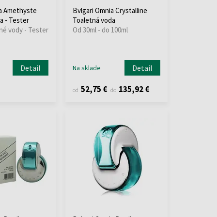
ia Amethyste
Bvlgari Omnia Crystalline
a - Tester
Toaletná voda
né vody - Tester
Od 30ml - do 100ml
Detail
Detail
Na sklade
52,75 €
135,92 €
od
do