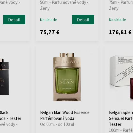
vané vody -
50ml - Parfumované vody -
75ml - Parfu
Ženy
Ženy
Detail
Detail
Na sklade
Na sklade
75,77 €
176,81 €
Black
Bvlgari Man Wood Essence
Bvlgari Sple
da - Tester
Parfémovaná voda
Sensuel Parf
ové vody -
Od 60ml - do 100ml
Tester
100ml - Parf