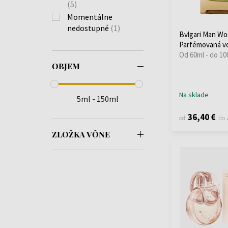
(5)
Momentálne
nedostupné
(1)
Bvlgari Man Wo
Parfémovaná v
Od 60ml - do 10
OBJEM
Na sklade
5ml - 150ml
36,40 €
od
do
ZLOŽKA VÔNE