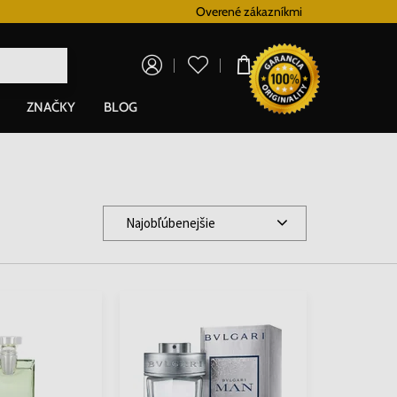
Vernostný systém
Overené zákazníkmi
Doprava zadarmo p
0,00 €
ZNAČKY
BLOG
Najobľúbenejšie