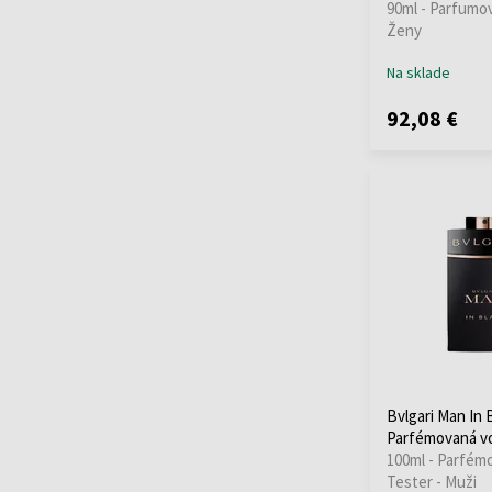
90ml - Parfumo
Ženy
Na sklade
92,08 €
Bvlgari Man In 
Parfémovaná vo
100ml - Parfém
Tester - Muži