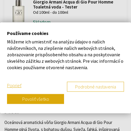
Giorgio Armani Acqua di Gio Pour Homme
Toaletná voda - Tester
Od 100ml - do 100ml
Skladom
46,11 €
50,37 €
Používame cookies
od
do
Môžeme ich umiestniť na analýzu údajov o našich
návštevníkoch, na zlepšenie našich webových stránok,
Giorgio Armani Acqua di Gio Pour Homme
zobrazovanie prispôsobeného obsahu a na poskytovanie
Toaletná voda
skvelého zážitku z webových stránok. Pre viac informácií o
Od 30ml - do 200ml
cookies používame otvorené nastavenia.
Skladom
35,49 €
86,30 €
od
do
Poprieť
Podrobné nastavenia
Povoliť všetko
POPIS
Oceánová aromatická vôňa Giorgio Armani Acqua di Gio Pour
Homme plná života, s bohatou dušou. Svieža, ľahká, inšpirovaná