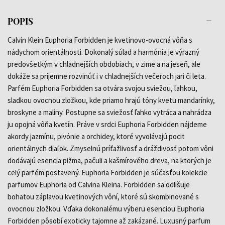
POPIS
Calvin Klein Euphoria Forbidden je kvetinovo-ovocná vôňa s
nádychom orientálnosti. Dokonalý súlad a harmónia je výrazný
predovšetkým v chladnejších obdobiach, v zime a na jeseň, ale
dokáže sa príjemne rozvinúť i v chladnejších večeroch jari či leta.
Parfém Euphoria Forbidden sa otvára svojou sviežou, ľahkou,
sladkou ovocnou zložkou, kde priamo hrajú tóny kvetu mandarínky,
broskyne a maliny. Postupne sa sviežosť ľahko vytráca a nahrádza
ju opojná vôňa kvetín. Práve v srdci Euphoria Forbidden nájdeme
akordy jazmínu, pivónie a orchidey, ktoré vyvolávajú pocit
orientálnych diaľok. Zmyselnú príťažlivosť a dráždivosť potom vôni
dodávajú esencia pižma, pačuli a kašmírového dreva, na ktorých je
celý parfém postavený. Euphoria Forbidden je súčasťou kolekcie
parfumov Euphoria od Calvina Kleina. Forbidden sa odlišuje
bohatou záplavou kvetinových vôní, ktoré sú skombinované s
ovocnou zložkou. Vďaka dokonalému výberu esenciou Euphoria
Forbidden pôsobí exoticky tajomne až zakázané. Luxusný parfum