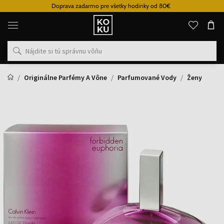
Doprava zadarmo pre všetky hodinky od 80€
Originálne
parfémy
a
hodinky
na
jednom
mieste
Originálne Parfémy A Vône
Parfumované Vody
Ženy