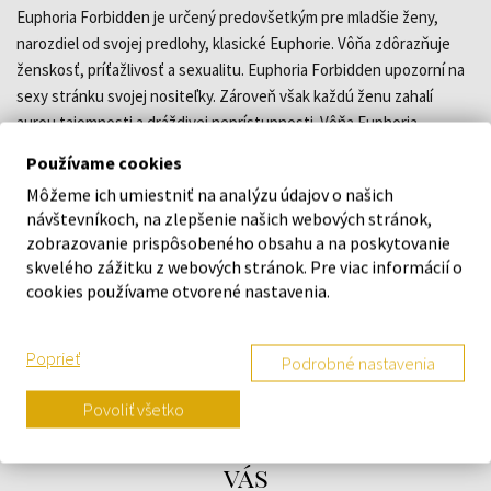
Euphoria Forbidden je určený predovšetkým pre mladšie ženy,
narozdiel od svojej predlohy, klasické Euphorie. Vôňa zdôrazňuje
ženskosť, príťažlivosť a sexualitu. Euphoria Forbidden upozorní na
sexy stránku svojej nositeľky. Zároveň však každú ženu zahalí
aurou tajomnosti a dráždivej neprístupnosti. Vôňa Euphoria
Forbidden je tak ideálny pre každú príležitosť, kedy na seba jej
Používame cookies
nositeľka chce upútať pozornosť. Hodí sa teda hlavne pre
Môžeme ich umiestniť na analýzu údajov o našich
slávnostné príležitosti či na večierok.
návštevníkoch, na zlepšenie našich webových stránok,
zobrazovanie prispôsobeného obsahu a na poskytovanie
skvelého zážitku z webových stránok. Pre viac informácií o
DETAILY
cookies používame otvorené nastavenia.
O ZNAČKE
Poprieť
Podrobné nastavenia
Povoliť všetko
Náš výber na mieru presne pre
vás