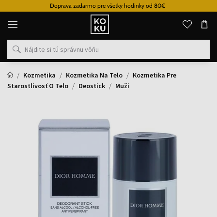
Doprava zadarmo pre všetky hodinky od 80€
Originálne
parfémy
a
hodinky
na
jednom
mieste
Kozmetika
Kozmetika Na Telo
Kozmetika Pre
Starostlivosť O Telo
Deostick
Muži