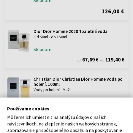
Skladom
126,00 €
Dior Dior Homme 2020 Toaletná voda
Od 50ml - do 150ml
Skladom
67,69 €
119,40 €
od
do
Christian Dior Christian Dior Homme Voda po
holení, 100ml
Vody po holení - Muži
Skladom
Používame cookies
Môžeme ich umiestniť na analýzu údajov o našich
návštevníkoch, na zlepšenie našich webových stránok,
POPIS
zobrazovanie prispôsobeného obsahu a na poskytovanie