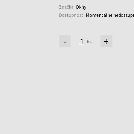
Značka:
Dkny
Dostupnosť:
Momentálne nedostup
-
+
ks