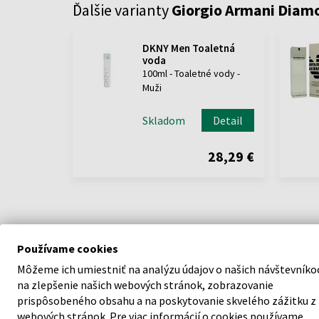
Ďalšie varianty
Giorgio Armani Diam
DKNY Men Toaletná
voda
100ml - Toaletné vody -
Muži
Skladom
Detail
28,29 €
Používame cookies
Môžeme ich umiestniť na analýzu údajov o našich návštevníko
POPIS
na zlepšenie našich webových stránok, zobrazovanie
prispôsobeného obsahu a na poskytovanie skvelého zážitku z
Emporio Diamonds for Men je aromatická vôňa
webových stránok. Pre viac informácií o cookies používame