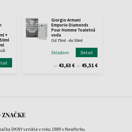
Giorgio Armani
n
Emporio Diamonds
Pour Homme Toaletná
ml +
voda
 50ml
Od 75ml - do 50ml
ml
uži
Skladom
Detail
tail
43,63 €
45,51 €
od
do
 ZNAČKE
načka DKNY vznikla v roku 1989 v NewYorku.