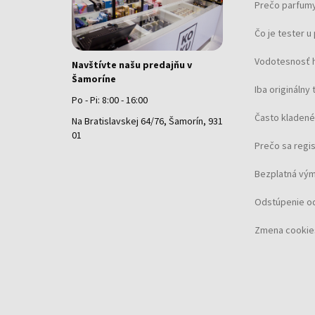
Prečo parfumy
Čo je tester 
Vodotesnosť 
Navštívte našu predajňu v
Šamoríne
Iba originálny 
Po - Pi: 8:00 - 16:00
Často kladené
Na Bratislavskej 64/76, Šamorín, 931
01
Prečo sa regi
Bezplatná vým
Odstúpenie o
Zmena cookie