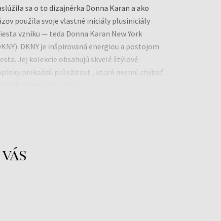
slúžila sa o to dizajnérka Donna Karan a ako
́zov použila svoje vlastné iniciály plusiniciály
iesta vzniku — teda Donna Karan New York
KNY). DKNY je inšpirovaná energiou a postojom
sta. Jej kolekcie obsahujú skvelé štýlové
plnky prekaždú príležitosť , ktoré nesmú chýbať
šatníku dynamickej ženy.
es patrí Donna Karan k najpopulárnejším
́vrhárkam Ameriky.
nterParfums Inc.
ww.donnakaran.com
 vás