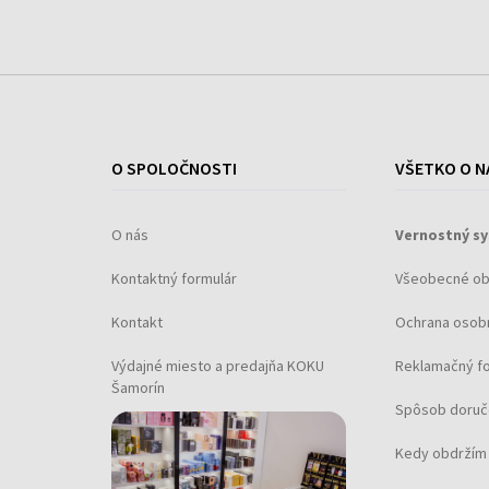
O SPOLOČNOSTI
VŠETKO O N
O nás
Vernostný s
Kontaktný formulár
Všeobecné o
Kontakt
Ochrana osob
Výdajné miesto a predajňa KOKU
Reklamačný f
Šamorín
Spôsob doruč
Kedy obdržím 