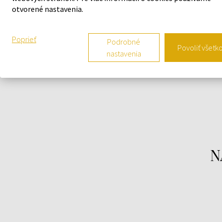
plná dreva, ktorej predaj bol zahájený v roku 2008.
otvorené nastavenia.
Vrchné tóny tvoria bergamot a guajakové drevo.
Srdce je plnené vetiverom, cédrom a korením.
Poprieť
Podrobné
Základ spočíva na akordoch kakaa a ambry.
Povoliť všetk
nastavenia
N