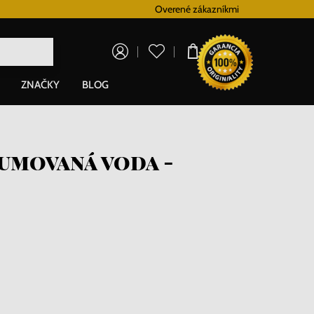
Vernostný systém
Overené zákazníkmi
Doprava zadarm
0,00 €
ZNAČKY
BLOG
umovaná voda -