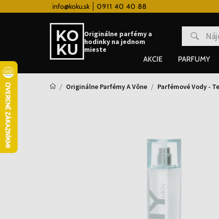
 hodinky od 80€
info@koku.sk
0911 40 40 88
Vernostný systém
Originálne parfémy a
hodinky na jednom
mieste
AKCIE
PARFUMY
Originálne Parfémy A Vône
Parfémové Vody - Te