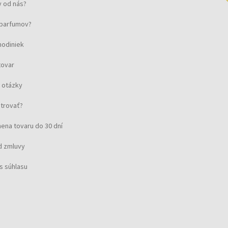
 od nás?
u parfumov?
hodiniek
tovar
 otázky
strovať?
ena tovaru do 30 dní
d zmluvy
s súhlasu