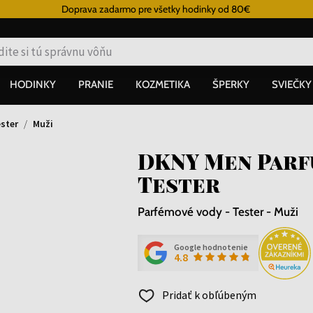
Doprava zadarmo pre všetky hodinky od 80€
HODINKY
PRANIE
KOZMETIKA
ŠPERKY
SVIEČKY
ster
Muži
DKNY Men Parf
Tester
Parfémové vody - Tester - Muži
Google hodnotenie
4.8
Pridať k obľúbeným