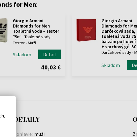
onds for Men
:
Giorgio Armani
Giorgio Armani
Diamonds for Men
Diamonds for Me
Toaletná voda - Tester
Darčeková sada,
toaletná voda 75
75ml - Toaletné vody -
balzám po holení
Tester - Muži
+ sprchový gél 50
Darčekové sady - M
Skladom
Detail
Skladom
De
40,03 €
ch,
DETAILY
O
Pohlavie:
muži
Z