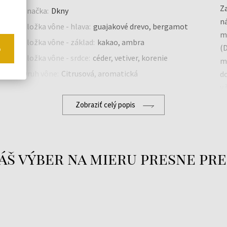
Za
Značka:
Dkny
na
Zložka vône - hlava:
guajakové drevo, bergamot
m
Zložka vône - základ:
kakao, ambra
(D
o
Zložka vône - srdce:
céder, vetiver, korenie
me
Druh vône:
Citrusová, aromatická
do
v 
Dn
Zobraziť celý popis
na
I
w
áš výber na mieru presne pre