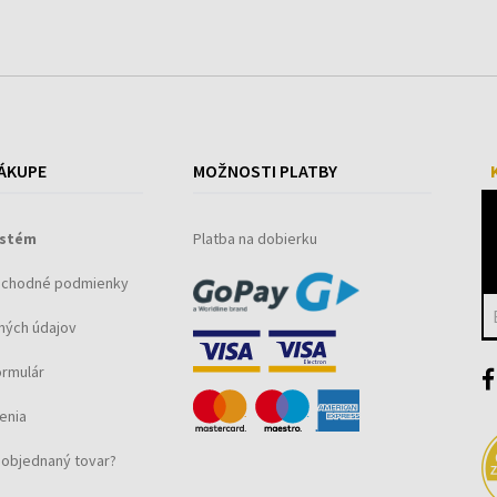
ÁKUPE
MOŽNOSTI PLATBY
ystém
Platba na dobierku
bchodné podmienky
ných údajov
ormulár
enia
objednaný tovar?