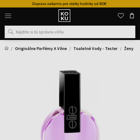
Doprava zadarmo pre všetky hodinky od 80€
Originálne
parfémy
a
hodinky
na
jednom
mieste
Originálne Parfémy A Vône
Toaletné Vody - Tester
Ženy