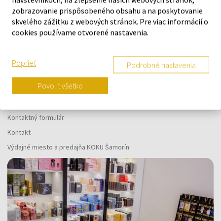
Náš výber na mieru presne pre
zobrazovanie prispôsobeného obsahu a na poskytovanie
vás
skvelého zážitku z webových stránok. Pre viac informácií o
cookies používame otvorené nastavenia.
Poprieť
Podrobné nastavenia
O SPOLOČNOSTI
Povoliť všetko
O nás
Kontaktný formulár
Kontakt
Výdajné miesto a predajňa KOKU Šamorín