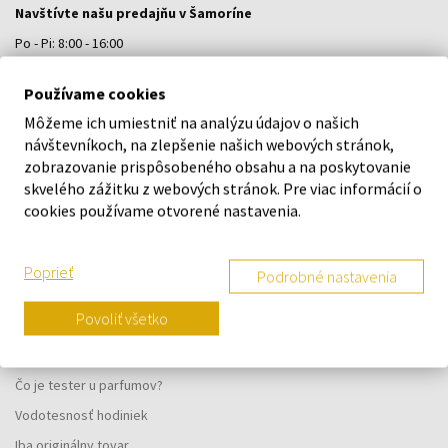
Navštívte našu predajňu v Šamoríne
Po - Pi: 8:00 - 16:00
Na Bratislavskej 64/76, Šamorín, 931 01
Používame cookies
Môžeme ich umiestniť na analýzu údajov o našich
VŠETKO O NÁKUPE
návštevníkoch, na zlepšenie našich webových stránok,
zobrazovanie prispôsobeného obsahu a na poskytovanie
Vernostný systém
skvelého zážitku z webových stránok. Pre viac informácií o
Všeobecné obchodné podmienky
cookies používame otvorené nastavenia.
Ochrana osobných údajov
Reklamačný formulár
Poprieť
Podrobné nastavenia
Spôsob doručenia
Povoliť všetko
Kedy obdržím objednaný tovar?
Prečo parfumy od nás?
Čo je tester u parfumov?
Vodotesnosť hodiniek
Iba originálny tovar