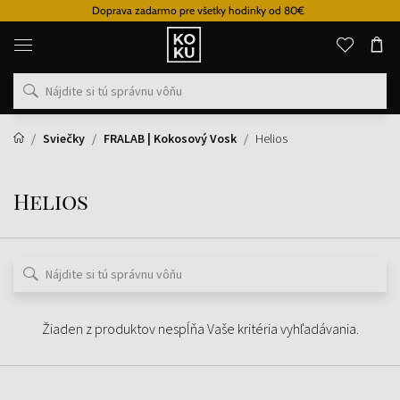
Doprava zadarmo pre všetky hodinky od 80€
Originálne
parfémy
a
hodinky
na
jednom
mieste
Sviečky
FRALAB | Kokosový Vosk
Helios
Helios
Žiaden z produktov nespĺňa Vaše kritéria vyhľadávania.