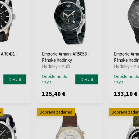
 AR0431 -
Emporio Armani AR5858 -
Emporio Arma
y
Pánske hodinky
Pánske hodi
Hodinky - Muži
Hodinky - Mu
Odošleme do
Odošleme d
Detail
Detail
12.08.
12.08.
125,40 €
133,10 €
o
Doprava zadarmo
Doprava zada