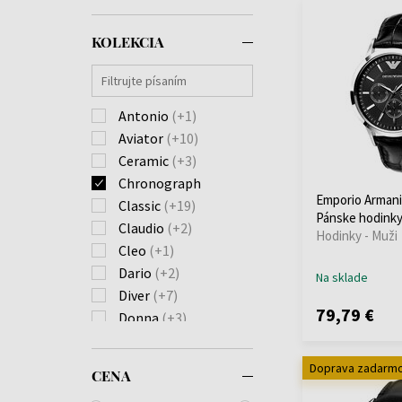
KOLEKCIA
Antonio
(+1)
Aviator
(+10)
Ceramic
(+3)
Chronograph
Emporio Armani
Classic
(+19)
Pánske hodink
Claudio
(+2)
Hodinky - Muži
Cleo
(+1)
Dario
(+2)
Na sklade
Diver
(+7)
79,79 €
Donna
(+3)
Explorer
(+2)
Federica
(+2)
Doprava zadarm
CENA
Federico
(+3)