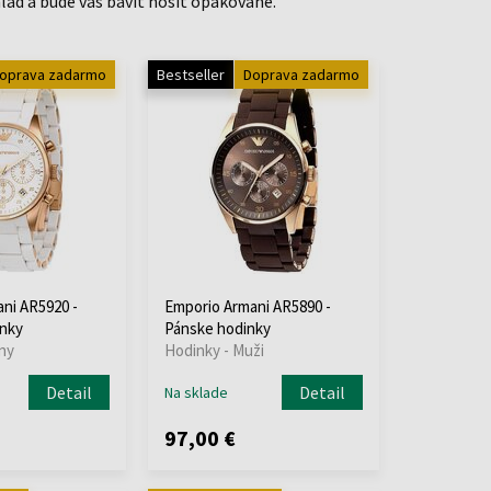
hľad a bude vás baviť nosiť opakovane.
oprava zadarmo
Bestseller
Doprava zadarmo
ni AR5920 -
Emporio Armani AR5890 -
nky
Pánske hodinky
ny
Hodinky - Muži
Detail
Detail
Na sklade
97,00 €