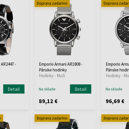
Doprava zadarmo
Doprava zada
 AR2447 -
Emporio Armani AR1808 -
Emporio Arma
y
Pánske hodinky
Pánske hodi
Hodinky - Muži
Hodinky - Mu
Detail
Detail
Na sklade
Na sklade
89,12 €
96,69 €
o
Doprava zadarmo
Doprava zada