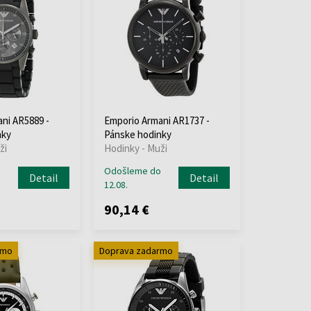
ni AR5889 -
Emporio Armani AR1737 -
nky
Pánske hodinky
ži
Hodinky - Muži
o
Odošleme do
Detail
Detail
12.08.
90,14 €
rmo
Doprava zadarmo