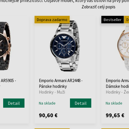
imočnejšie príležitosti. Objavte model, ktorý vás osloví na prvý po
Zobraziť celý popis
Doprava zadarmo
Bestseller
D
 AR5905 -
Emporio Armani AR2448 -
Emporio Arma
y
Pánske hodinky
Dámske hodi
Hodinky - Muži
Hodinky - Že
Detail
Detail
Na sklade
Na sklade
90,60 €
99,65 €