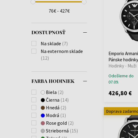
Gianni
(+7)
Gianni T – Bar
(+20)
76€ - 427€
Gino
(+2)
Giovanni
(+4)
DOSTUPNOSŤ
Kappa
(+3)
Lacroix
(+2)
Na sklade
(7)
Lambda
(+1)
Na externom sklade
Emporio Armani
Luigi
(+17)
(12)
Pánske hodink
Mario
(+12)
Hodinky - Muži
Mario Green
(+1)
Odošleme do
Mia
(+6)
FARBA HODINIEK
07.09.
Minimalist
(+4)
426,80 €
Biela
(2)
Paolo
(+1)
Čierna
(14)
Racer
(+5)
Hnedá
(2)
Renato
(+10)
Doprava zadarm
Modrá
(1)
Ruggero
(+5)
Rose gold
(2)
Sea Explorer
(+4)
Strieborná
(15)
Sport
(+1)