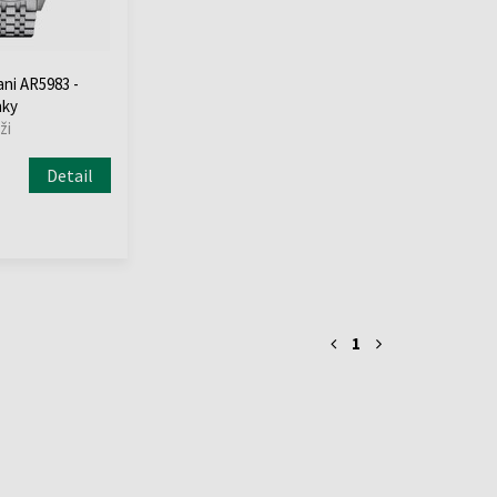
ni AR5983 -
nky
ži
o
Detail
1