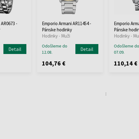
 AR0673 -
Emporio Armani AR11454 -
Emporio Arma
y
Pánske hodinky
Pánske hodi
Hodinky - Muži
Hodinky - Mu
Odošleme do
Odošleme d
Detail
Detail
12.08.
07.09.
104,76 €
110,14 €
: