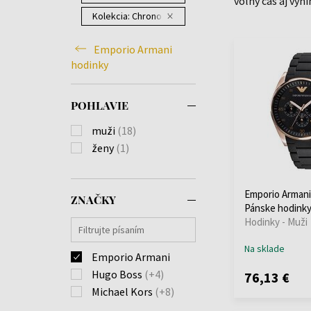
voľný čas aj výn
Kolekcia:
Chronograph
Emporio Armani
hodinky
POHLAVIE
muži
(18)
ženy
(1)
Emporio Armani
ZNAČKY
Pánske hodink
Hodinky - Muži
Na sklade
Emporio Armani
Hugo Boss
(+4)
76,13 €
Michael Kors
(+8)