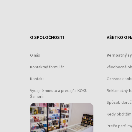
O SPOLOČNOSTI
VŠETKO O N
O nás
Vernostný s
Kontaktný formulár
Všeobecné o
Kontakt
Ochrana osob
Výdajné miesto a predajňa KOKU
Reklamačný f
Šamorín
Spôsob doruč
Kedy obdržím 
Prečo parfumy