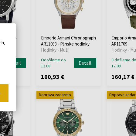
 AR1828 -
Emporio Armani Chronograph
Emporio Arm
ch,
y
AR11033 - Pánske hodinky
AR11709
Hodinky - Muži
Hodinky - Mu
Odošleme do
Odošleme d
Detail
Detail
12.08.
12.08.
100,93 €
160,17 €
o
o
Doprava zadarmo
Doprava zada