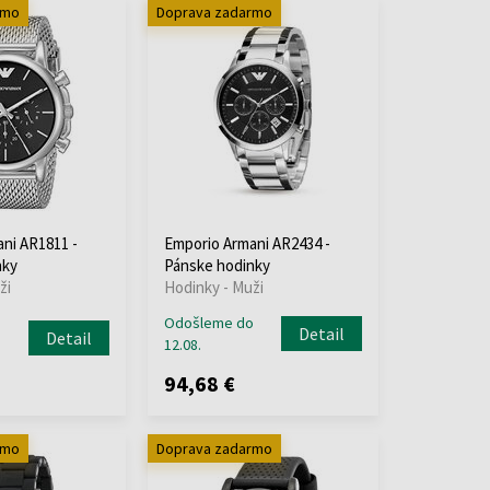
rmo
Doprava zadarmo
ni AR1811 -
Emporio Armani AR2434 -
nky
Pánske hodinky
ži
Hodinky - Muži
Odošleme do
Detail
Detail
12.08.
94,68 €
rmo
Doprava zadarmo