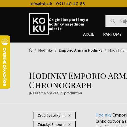
 hodinky od 80€
info@koku.sk
0911 40 40 88
Vernostný systém
Originálne parfémy a
hodinky na jednom
mieste
AKCIE
PARFUMY
Hodinky
Emporio Armani Hodinky
Hodinky Em
Hodinky Emporio Arma
Chronograph
(Našli sme pre Vás
19
produktov
)
Hodinky
Emporio
Zrušiť všetky filtre
ľahko dotvoria s
Značky:
Emporio Armani