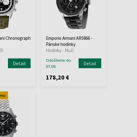
ani Chronograph
Emporio Armani AR5866 -
Pánske hodinky
ži
Hodinky - Muži
o
Odošleme do
Detail
Detail
07.09.
178,20 €
rmo