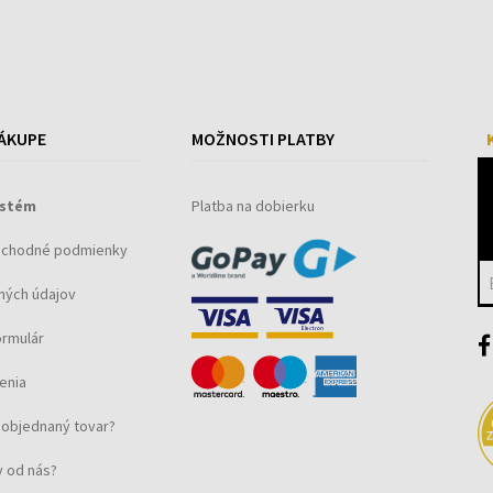
ÁKUPE
MOŽNOSTI PLATBY
ystém
Platba na dobierku
bchodné podmienky
ných údajov
ormulár
enia
objednaný tovar?
 od nás?