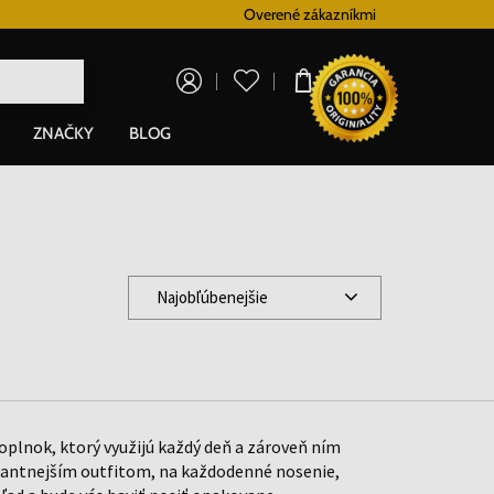
Vernostný systém
Overené zákazníkmi
Doprava zadarm
0,00 €
ZNAČKY
BLOG
Najobľúbenejšie
oplnok, ktorý využijú každý deň a zároveň ním
antnejším outfitom, na každodenné nosenie,