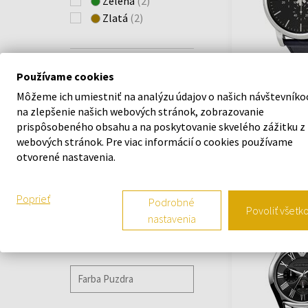
Zelená
(2)
Sportivo
(+1)
Zlatá
(2)
World Explorer
(+4)
ŠÍRKA
Používame cookies
Emporio Armani
Môžeme ich umiestniť na analýzu údajov o našich návštevníko
Pánske hodink
na zlepšenie našich webových stránok, zobrazovanie
Hodinky - Muži
38mm - 47mm
prispôsobeného obsahu a na poskytovanie skvelého zážitku z
Odošleme do
webových stránok. Pre viac informácií o cookies používame
12.08.
otvorené nastavenia.
FARBA REMIENKA
184,80 €
Poprieť
Podrobné
Povoliť všetk
Doprava zadarm
nastavenia
FARBA PUZDRA