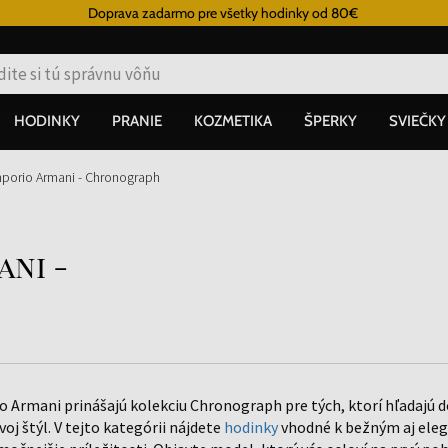
Doprava zadarmo pre všetky hodinky od 80€
HODINKY
PRANIE
KOZMETIKA
ŠPERKY
SVIEČKY
porio Armani - Chronograph
ni -
 Armani prinášajú kolekciu Chronograph pre tých, ktorí hľadajú d
voj štýl. V tejto kategórii nájdete
hodinky
vhodné k bežným aj eleg