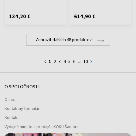
134,20 €
614,90 €
Zobraziť ďalších 48 produktov
:
1
2
3
4
5
6
...
10
O SPOLOČNOSTI
O nás
Kontaktný formulár
Kontakt
Výdajné miesto a predajňa KOKU Šamorín