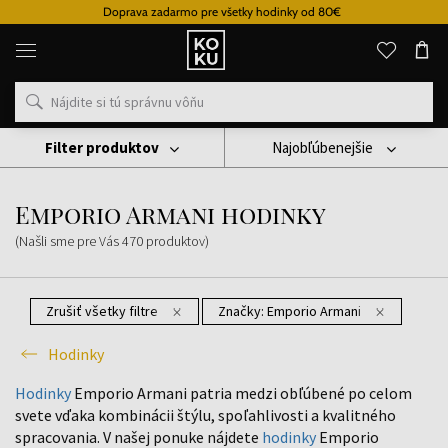
Doprava zadarmo pre všetky hodinky od 80€
Originálne
parfémy
a
hodinky
na
jednom
mieste
Filter produktov
Najobľúbenejšie
Hodinky
Emporio Armani Hodinky
Emporio Armani hodinky
(Našli sme pre Vás
470
produktov
)
Zrušiť všetky filtre
Značky:
Emporio Armani
Hodinky
Hodinky
Emporio Armani patria medzi obľúbené po celom
svete vďaka kombinácii štýlu, spoľahlivosti a kvalitného
spracovania. V našej ponuke nájdete
hodinky
Emporio