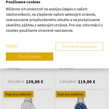
Používame cookies
149,00 €
123,20 €
Môžeme ich umiestniť na analýzu údajov o našich
návštevníkoch, na zlepšenie našich webových stránok,
Akcia
Doprava zadarmo
Akcia
Doprava zadarmo
zobrazovanie prispôsobeného obsahu a na poskytovanie
skvelého zážitku z webových stránok. Pre viac informácií o
cookies používame otvorené nastavenia.
Poprieť
Podrobné nastavenia
Emporio Armani AR0169 -
Armani Exchange AX2405 -
Dámske hodinky
Pánske hodinky
Povoliť všetko
Hodinky - Ženy
Hodinky - Muži
Na sklade
Na sklade
157,00 €
135,00 €
139,00 €
119,00 €
Doprava zadarmo
Doprava zadarmo