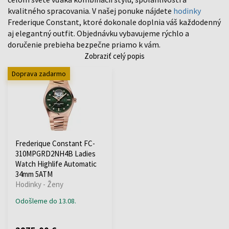
kvalitného spracovania. V našej ponuke nájdete
hodinky
Frederique Constant, ktoré dokonale doplnia váš každodenný
aj elegantný outfit. Objednávku vybavujeme rýchlo a
doručenie prebieha bezpečne priamo k vám.
Zobraziť celý popis
Doprava zadarmo
Frederique Constant FC-
310MPGRD2NH4B Ladies
Watch Highlife Automatic
34mm 5ATM
Hodinky - Ženy
Odošleme do 13.08.