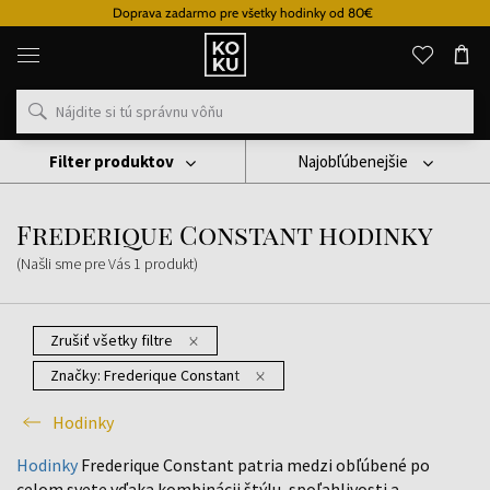
Doprava zadarmo pre všetky hodinky od 80€
Originálne
parfémy
a
hodinky
na
jednom
mieste
Filter produktov
Najobľúbenejšie
Hodinky
Frederique Constant Hodinky
Frederique Constant hodinky
(Našli sme pre Vás
1
produkt
)
Zrušiť všetky filtre
Značky:
Frederique Constant
Hodinky
Hodinky
Frederique Constant patria medzi obľúbené po
celom svete vďaka kombinácii štýlu, spoľahlivosti a