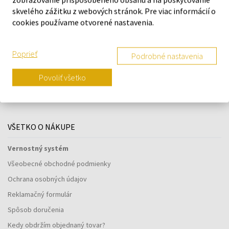
skvelého zážitku z webových stránok. Pre viac informácií o
cookies používame otvorené nastavenia.
Poprieť
Podrobné nastavenia
Navštívte našu predajňu v Šamoríne
Povoliť všetko
Po - Pi: 8:00 - 16:00
Na Bratislavskej 64/76, Šamorín, 931 01
VŠETKO O NÁKUPE
Vernostný systém
Všeobecné obchodné podmienky
Ochrana osobných údajov
Reklamačný formulár
Spôsob doručenia
Kedy obdržím objednaný tovar?