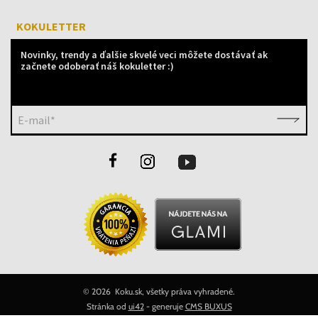
KOKULETTER
Novinky, trendy a ďalšie skvelé veci môžete dostávať ak
začnete odoberať náš kokuletter :)
E-mail*
©
2026 Koku.sk, všetky práva vyhradené.
Stránka od
ui42
- generuje
CMS BUXUS