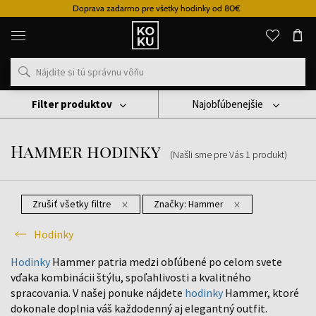
Doprava zadarmo pre všetky hodinky od 80€
Originálne
parfémy
a
hodinky
na
jednom
mieste
Filter produktov
Najobľúbenejšie
Hodinky
Hammer Hodinky
Hammer hodinky
(Našli sme pre Vás
1
produkt
)
Zrušiť všetky filtre
Značky:
Hammer
Hodinky
Hodinky
Hammer patria medzi obľúbené po celom svete
vďaka kombinácii štýlu, spoľahlivosti a kvalitného
spracovania. V našej ponuke nájdete
hodinky
Hammer, ktoré
dokonale doplnia váš každodenný aj elegantný outfit.