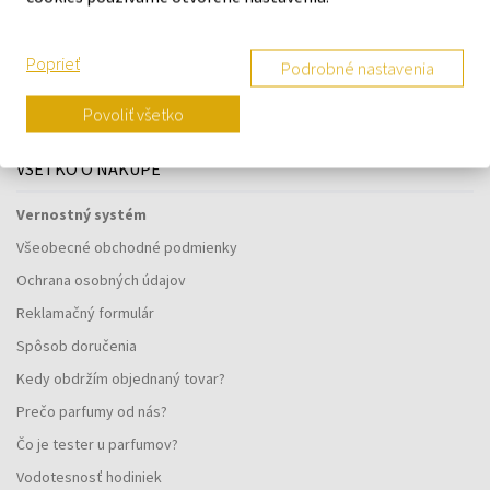
Navštívte našu predajňu v Šamoríne
Poprieť
Podrobné nastavenia
Po - Pi: 8:00 - 16:00
Na Bratislavskej 64/76, Šamorín, 931 01
Povoliť všetko
VŠETKO O NÁKUPE
Vernostný systém
Všeobecné obchodné podmienky
Ochrana osobných údajov
Reklamačný formulár
Spôsob doručenia
Kedy obdržím objednaný tovar?
Prečo parfumy od nás?
Čo je tester u parfumov?
Vodotesnosť hodiniek