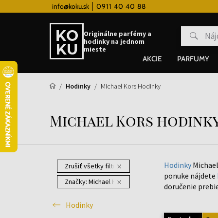
 hodinky od 80€
info@koku.sk
0911 40 40 88
Vernostný systém
Originálne parfémy a
hodinky na jednom
mieste
AKCIE
PARFUMY
Hodinky
Michael Kors Hodinky
Michael Kors hodink
Hodinky
Michael
Zrušiť všetky filtre
ponuke nájdete
Značky:
Michael Kors
doručenie prebi
Hodinky