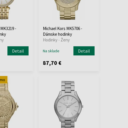
 MK3219 -
Michael Kors MK5706 -
nky
Dámske hodinky
ny
Hodinky - Ženy
Detail
Detail
Na sklade
87,70 €
rmo