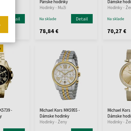
y
Pánske hodinky
Dámske hodi
Hodinky - Muži
Hodinky - Že
Detail
Detail
Na sklade
Na sklade
o
78,84 €
70,27 €
o
K5739 -
Michael Kors MK5955 -
Michael Kors
y
Dámske hodinky
Dámske hodi
Hodinky - Ženy
Hodinky - Že