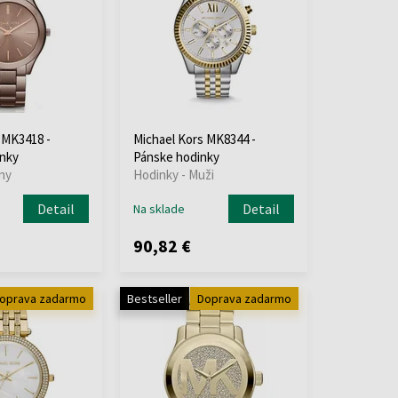
 MK3418 -
Michael Kors MK8344 -
nky
Pánske hodinky
ny
Hodinky - Muži
Detail
Detail
Na sklade
90,82 €
oprava zadarmo
Bestseller
Doprava zadarmo