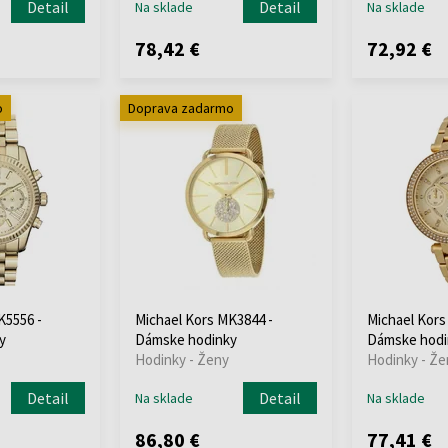
Detail
Detail
Na sklade
Na sklade
78,42 €
72,92 €
o
Doprava zadarmo
K5556 -
Michael Kors MK3844 -
Michael Kors
y
Dámske hodinky
Dámske hodi
Hodinky - Ženy
Hodinky - Že
Detail
Detail
Na sklade
Na sklade
86,80 €
77,41 €