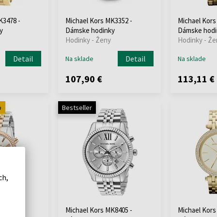
K3478 -
Michael Kors MK3352 -
Michael Kors
y
Dámske hodinky
Dámske hodi
Hodinky - Ženy
Hodinky - Že
Detail
Detail
Na sklade
Na sklade
107,90 €
113,11 €
o
Bestseller
ch,
K5735 -
Michael Kors MK8405 -
Michael Kors