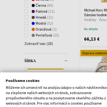
Harlowe
(4)
Jacques Lemans
Čierna
(80)
Hunger Stop
(1)
(+192)
Michael Kors M
Fialová
(12)
Hutton
(2)
Dámske hodink
Jaguar
(+248)
Hnedá
(21)
Irving
(2)
Hodinky - Ženy
JDM Military
(+1)
Modrá
(52)
Izzy
(2)
Jowissa
(+17)
Oranžová
(2)
Na sklade
Janelle
(1)
Lacoste
(+20)
Perleťová
(25)
Jaryn
(6)
66,13 €
Lee Cooper
(+208)
Kerry
(1)
Zobraziť viac (20)
Lorus
(+219)
Kinley
(1)
Louis XVI
(+62)
Doprava zadarm
Laney
(1)
Luminox
(+2)
ŠÍRKA
Lauryn
(1)
Marc Jacobs
(+1)
Layton
(7)
Maserati
(+346)
Lennox
(8)
Master Time
(+82)
14mm - 49mm
Lexington
(62)
Používame cookies
Maurice Lacroix
(+5)
Maren
(2)
Michael Kors
Môžeme ich umiestniť na analýzu údajov o našich návštevníko
Maritime
(1)
FARBA REMIENKA
na zlepšenie našich webových stránok, zobrazovanie
Mondaine
(+60)
Maude
(1)
prispôsobeného obsahu a na poskytovanie skvelého zážitku z
Morellato
(+9)
Melissa
(1)
webových stránok. Pre viac informácií o cookies používame
Michael Kors M
MVMT
(+8)