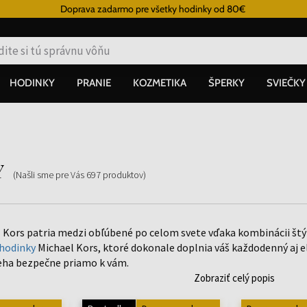
Doprava zadarmo pre všetky hodinky od 80€
HODINKY
PRANIE
KOZMETIKA
ŠPERKY
SVIEČKY
y
(Našli sme pre Vás
697
produktov
)
 Kors patria medzi obľúbené po celom svete vďaka kombinácii štýlu
hodinky
Michael Kors, ktoré dokonale doplnia váš každodenný aj e
eha bezpečne priamo k vám.
Zobraziť celý popis