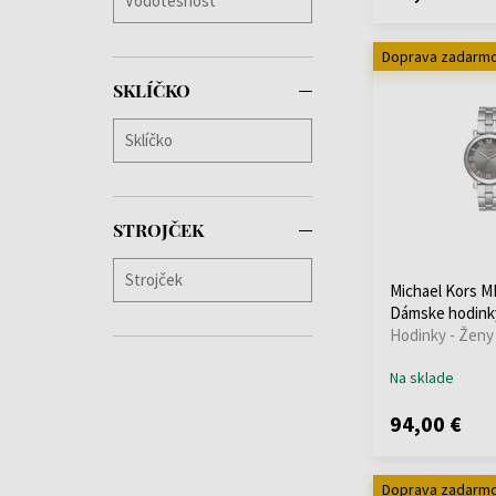
Victorinox
(+77)
Wenger
(+112)
Doprava zadarm
Withings
(+12)
SKLÍČKO
Xiaomi
(+13)
Zeppelin
(+173)
STROJČEK
Michael Kors M
Dámske hodink
Hodinky - Ženy
Na sklade
94,00 €
Doprava zadarm