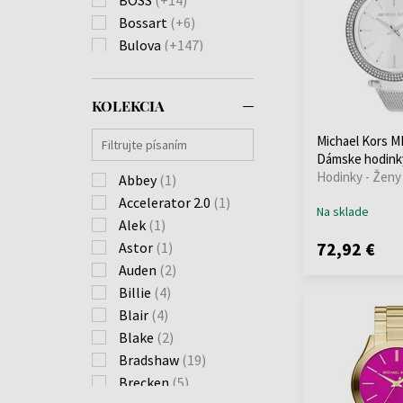
Bossart
(+6)
Bulova
(+147)
Burberry
(+74)
Calvin Klein
(+241)
KOLEKCIA
Carl von Zeyten
(+28)
Carneo
(+40)
Michael Kors M
Casio
(+670)
Dámske hodink
Hodinky - Ženy
Citizen
Abbey
(1)
(+226)
Claude Bernard
Accelerator 2.0
(1)
(+9)
Na sklade
Cluse
Alek
(1)
(+1)
72,92 €
Daisy Dixon
Astor
(1)
(+4)
Daniel Wellington
Auden
(2)
(+57)
Billie
(4)
Diesel
(+138)
Blair
(4)
Dkny
(+42)
Blake
(2)
Donoval
(+26)
Bradshaw
(19)
Edox
(+35)
Brecken
(5)
Emporio Armani