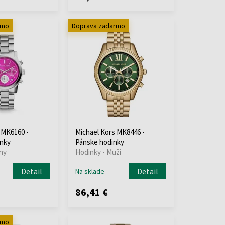
rmo
Doprava zadarmo
 MK6160 -
Michael Kors MK8446 -
nky
Pánske hodinky
ny
Hodinky - Muži
Detail
Detail
Na sklade
86,41 €
rmo