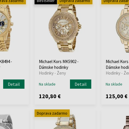
rava zadarmo
Bestseller
Doprava zadarmo
Doprava zada
K8494 -
Michael Kors MK5902 -
Michael Kors
y
Dámske hodinky
Dámske hodi
Hodinky - Ženy
Hodinky - Že
Detail
Detail
Na sklade
Na sklade
120,80 €
125,00 €
Doprava zadarmo