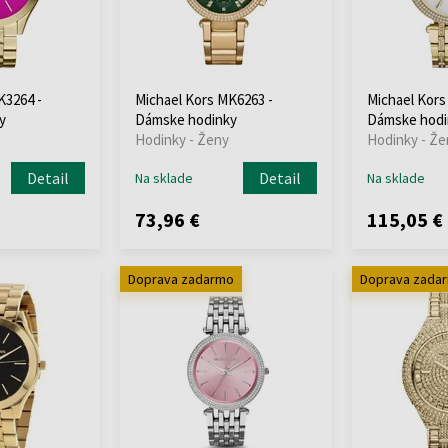
K3264 -
Michael Kors MK6263 -
Michael Kors
y
Dámske hodinky
Dámske hodi
Hodinky - Ženy
Hodinky - Že
Detail
Detail
Na sklade
Na sklade
73,96 €
115,05 €
Doprava zadarmo
Doprava zada