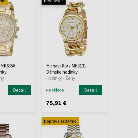
rmo
Bestseller
 MK6356 -
Michael Kors MK3131 -
nky
Dámske hodinky
ny
Hodinky - Ženy
Detail
Detail
Na sklade
75,91 €
Doprava zadarmo