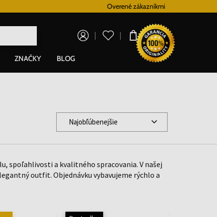
Vernostný systém
Overené zákazníkmi
Doprava zadarm
0,00 €
ZNAČKY
BLOG
Najobľúbenejšie
, spoľahlivosti a kvalitného spracovania. V našej
legantný outfit. Objednávku vybavujeme rýchlo a