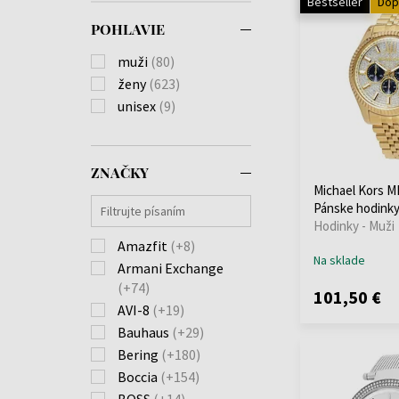
Bestseller
Dop
POHLAVIE
muži
(80)
ženy
(623)
unisex
(9)
ZNAČKY
Michael Kors M
Pánske hodink
Hodinky - Muži
Amazfit
(+8)
Na sklade
Armani Exchange
(+74)
101,50 €
AVI-8
(+19)
Bauhaus
(+29)
Bering
(+180)
Boccia
(+154)
BOSS
(+14)