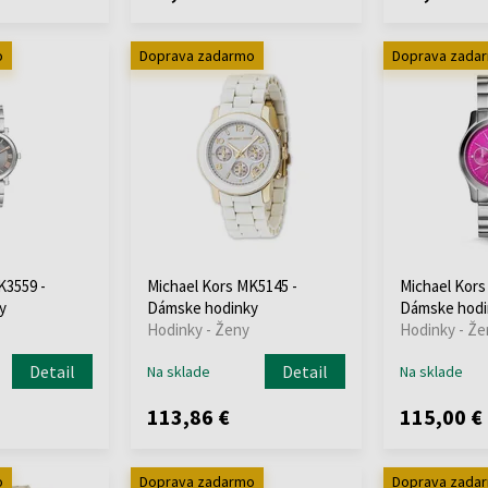
o
Doprava zadarmo
Doprava zada
K3559 -
Michael Kors MK5145 -
Michael Kors
y
Dámske hodinky
Dámske hodi
Hodinky - Ženy
Hodinky - Že
Detail
Detail
Na sklade
Na sklade
113,86 €
115,00 €
o
Doprava zadarmo
Doprava zada