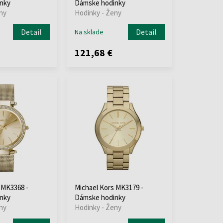
nky
Dámske hodinky
ny
Hodinky - Ženy
Detail
Detail
Na sklade
121,68 €
 MK3368 -
Michael Kors MK3179 -
nky
Dámske hodinky
ny
Hodinky - Ženy