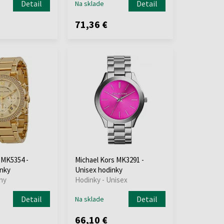
Detail
Detail
Na sklade
71,36 €
 MK5354 -
Michael Kors MK3291 -
nky
Unisex hodinky
ny
Hodinky - Unisex
Detail
Detail
Na sklade
66,10 €