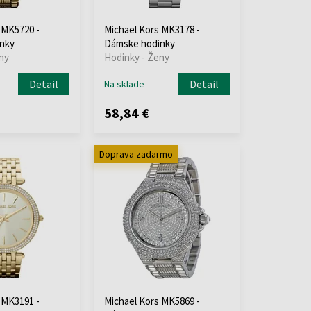
 MK5720 -
Michael Kors MK3178 -
nky
Dámske hodinky
ny
Hodinky - Ženy
Detail
Detail
Na sklade
58,84 €
Doprava zadarmo
 MK3191 -
Michael Kors MK5869 -