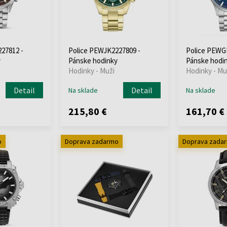
27812 -
Police PEWJK2227809 -
Police PEWG
y
Pánske hodinky
Pánske hodi
Hodinky - Muži
Hodinky - Mu
Detail
Detail
Na sklade
Na sklade
215,80 €
161,70 €
o
Doprava zadarmo
Doprava zada