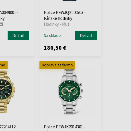
A0049001 -
Police PEWJQ2110503 -
nky
Pánske hodinky
ži
Hodinky - Muži
Detail
Detail
Na sklade
186,50 €
rmo
Doprava zadarmo
2204112 -
Police PEWJK2014301 -