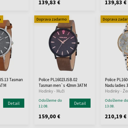
139,83 €
139,83 €
o
Doprava zadarmo
Doprava zada
JS.13 Tasman
Police PL16023JSB.02
Police PL16
ATM
Tasman men`s 42mm 3ATM
Nadu ladies
Hodinky - Muži
Hodinky - Že
Odošleme do
Odošleme d
Detail
Detail
12.08.
13.08.
159,00 €
210,19 €