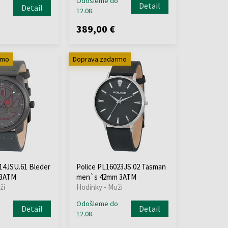
Odošleme do
Detail
Detail
12.08.
389,00 €
rmo
Doprava zadarmo
14JSU.61 Bleder
Police PL16023JS.02 Tasman
 3ATM
men`s 42mm 3ATM
ži
Hodinky - Muži
o
Odošleme do
Detail
Detail
12.08.