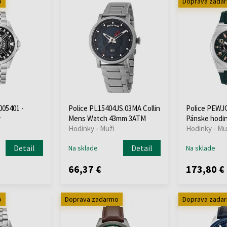
o
Doprava zada
05401 -
Police PL15404JS.03MA Collin
Police PEWJ
y
Mens Watch 43mm 3ATM
Pánske hodi
Hodinky - Muži
Hodinky - Mu
Detail
Detail
Na sklade
Na sklade
66,37 €
173,80 €
o
Doprava zadarmo
Doprava zada