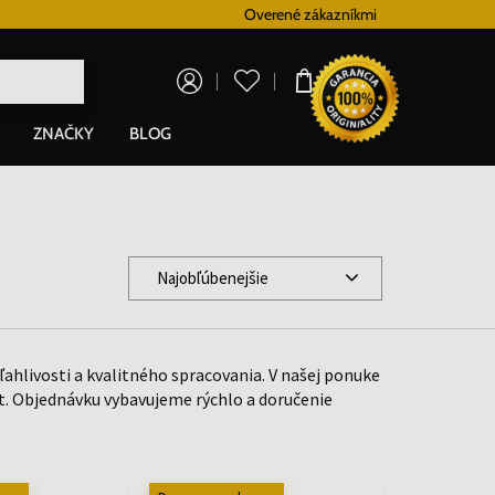
Vernostný systém
Overené zákazníkmi
Doprava zadarm
0,00 €
ZNAČKY
BLOG
Najobľúbenejšie
ahlivosti a kvalitného spracovania. V našej ponuke
t. Objednávku vybavujeme rýchlo a doručenie