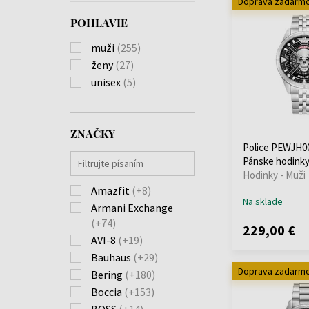
Doprava zadarm
POHLAVIE
muži
(255)
ženy
(27)
unisex
(5)
ZNAČKY
Police PEWJH00
Pánske hodink
Hodinky - Muži
Amazfit
(+8)
Na sklade
Armani Exchange
(+74)
229,00 €
AVI-8
(+19)
Bauhaus
(+29)
Doprava zadarm
Bering
(+180)
Boccia
(+153)
BOSS
(+14)