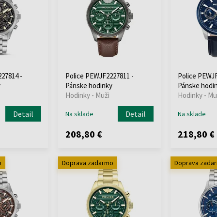
27814 -
Police PEWJF2227811 -
Police PEWJF
y
Pánske hodinky
Pánske hodi
Hodinky - Muži
Hodinky - Mu
Detail
Detail
Na sklade
Na sklade
208,80 €
218,80 €
o
Doprava zadarmo
Doprava zada