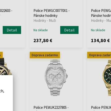
022603 -
Police PEWGC00770X1 -
Police PEWG
y
Pánske hodinky
Pánske hodi
Hodinky - Muži
Hodinky - Mu
Detail
Detail
Na sklade
Na sklade
237,80 €
134,80 €
o
Doprava zadarmo
Doprava zada
ch,
10501 -
Police PEWJK2227805 -
Police PEWJK