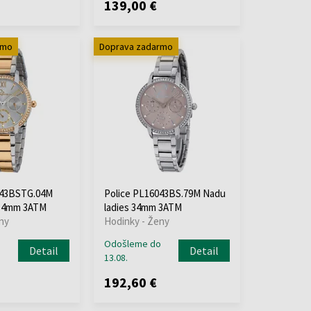
139,00 €
rmo
Doprava zadarmo
043BSTG.04M
Police PL16043BS.79M Nadu
 34mm 3ATM
ladies 34mm 3ATM
ny
Hodinky - Ženy
o
Odošleme do
Detail
Detail
13.08.
192,60 €