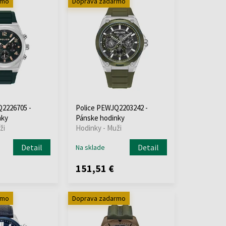
rmo
Doprava zadarmo
Q2226705 -
Police PEWJQ2203242 -
nky
Pánske hodinky
ži
Hodinky - Muži
Detail
Detail
Na sklade
151,51 €
rmo
Doprava zadarmo