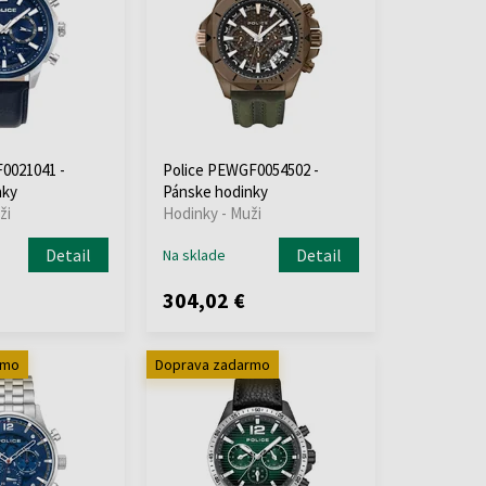
0021041 -
Police PEWGF0054502 -
nky
Pánske hodinky
ži
Hodinky - Muži
Detail
Detail
Na sklade
304,02 €
rmo
Doprava zadarmo