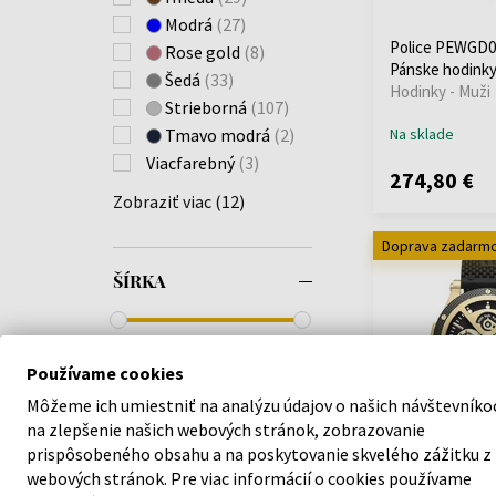
Driver Ii
(7)
Jacques Lemans
Modrá
(27)
Electrical
(5)
(+192)
Police PEWGD0
Rose gold
(8)
Fast Lane
(1)
Pánske hodink
Jaguar
(+248)
Šedá
(33)
Gobustan
(1)
Hodinky - Muži
JDM Military
(+1)
Strieborná
(107)
Gotham
(1)
Jowissa
(+17)
Tmavo modrá
(2)
Na sklade
Greenlane
(1)
Lacoste
(+20)
Viacfarebný
(3)
Grille
(7)
274,80 €
Lee Cooper
(+208)
Jet
(3)
Zobraziť viac (12)
Lorus
(+219)
Knotty
(1)
Louis XVI
(+62)
Doprava zadarm
Lanshu
(1)
Luminox
(+2)
Levuka
(3)
ŠÍRKA
Marc Jacobs
(+1)
Luang
(3)
Maserati
(+345)
Makati
(2)
Master Time
(+82)
33mm - 51mm
Malawi
(11)
Používame cookies
Maurice Lacroix
(+5)
Marietas
(1)
Michael Kors
(+697)
Môžeme ich umiestniť na analýzu údajov o našich návštevníko
Marmol
(1)
FARBA REMIENKA
na zlepšenie našich webových stránok, zobrazovanie
Mondaine
(+60)
Mensor
(9)
prispôsobeného obsahu a na poskytovanie skvelého zážitku z
Morellato
(+9)
Montaria
(2)
webových stránok. Pre viac informácií o cookies používame
Police PEWJQ21
MVMT
(+8)