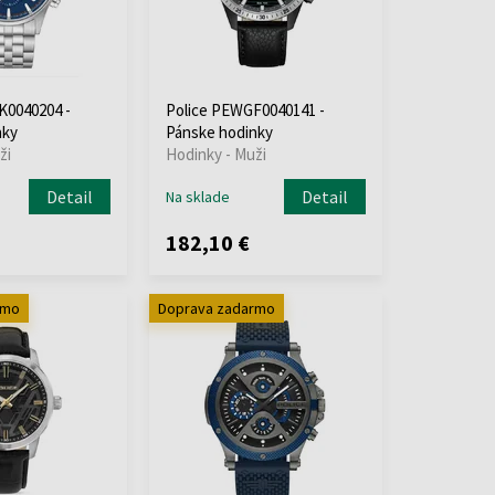
K0040204 -
Police PEWGF0040141 -
nky
Pánske hodinky
ži
Hodinky - Muži
Detail
Detail
Na sklade
182,10 €
rmo
Doprava zadarmo