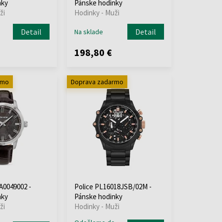
nky
Pánske hodinky
ži
Hodinky - Muži
Detail
Detail
Na sklade
198,80 €
rmo
Doprava zadarmo
A0049002 -
Police PL16018JSB/02M -
nky
Pánske hodinky
ži
Hodinky - Muži