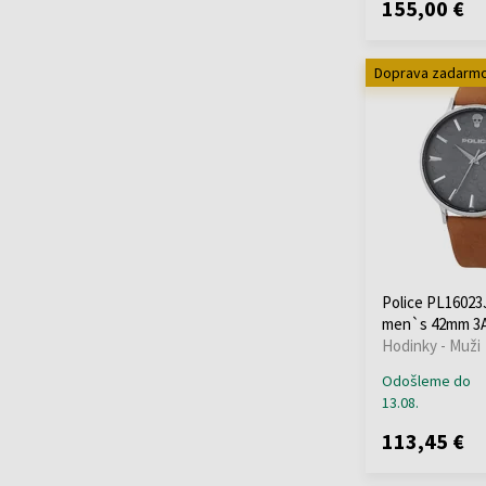
155,00 €
Victorinox
(+77)
Wenger
(+112)
Withings
(+12)
Doprava zadarm
Xiaomi
(+13)
Zeppelin
(+173)
Police PL16023
men`s 42mm 3
Hodinky - Muži
Odošleme do
13.08.
113,45 €