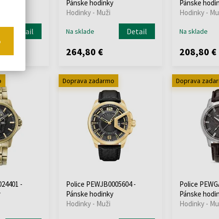
y
Pánske hodinky
Pánske hodi
Hodinky - Muži
Hodinky - Mu
Detail
Detail
Na sklade
Na sklade
o
264,80 €
208,80 €
o
Doprava zadarmo
Doprava zada
24401 -
Police PEWJB0005604 -
Police PEWG
y
Pánske hodinky
Pánske hodi
Hodinky - Muži
Hodinky - Mu