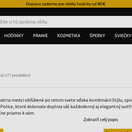
Doprava zadarmo pre všetky hodinky od 80€
HODINKY
PRANIE
KOZMETIKA
ŠPERKY
SVIEČKY
Vás
277
produktov
)
patria medzi obľúbené po celom svete vďaka kombinácii štýlu, spoľ
Police, ktoré dokonale doplnia váš každodenný aj elegantný outfi
ne priamo k vám.
Zobraziť celý popis