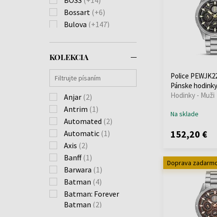
Bossart
(+6)
Bulova
(+147)
Burberry
(+74)
Calvin Klein
(+241)
KOLEKCIA
Carl von Zeyten
(+28)
Carneo
(+40)
Police PEWJK22
Casio
(+670)
Pánske hodink
Hodinky - Muži
Citizen
Anjar
(2)
(+225)
Claude Bernard
Antrim
(1)
(+9)
Na sklade
Cluse
Automated
(+1)
(2)
152,20 €
Daisy Dixon
Automatic
(1)
(+4)
Daniel Wellington
Axis
(2)
(+57)
Banff
(1)
Doprava zadarm
Diesel
(+138)
Barwara
(1)
Dkny
(+42)
Batman
(4)
Donoval
(+26)
Batman: Forever
Edox
Batman
(+35)
(2)
Emporio Armani
Berkeley
(6)