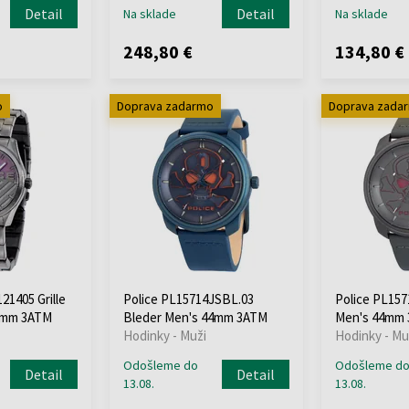
Detail
Detail
Na sklade
Na sklade
248,80 €
134,80 €
o
Doprava zadarmo
Doprava zada
21405 Grille
Police PL15714JSBL.03
Police PL157
2mm 3ATM
Bleder Men's 44mm 3ATM
Men's 44mm
Hodinky - Muži
Hodinky - Mu
Odošleme do
Odošleme d
Detail
Detail
13.08.
13.08.