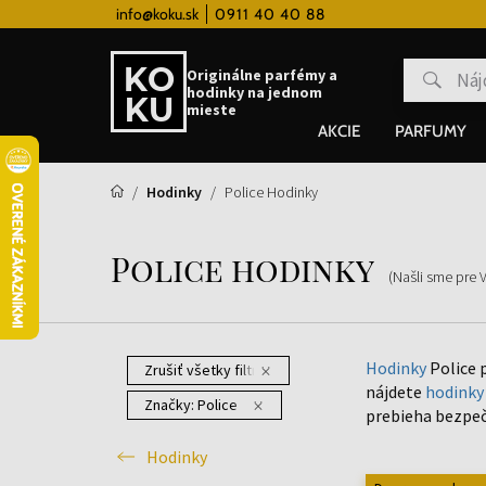
 hodinky od 80€
info@koku.sk
0911 40 40 88
Vernostný systém
Originálne parfémy a
hodinky na jednom
mieste
AKCIE
PARFUMY
Hodinky
Police Hodinky
Police hodinky
(Našli sme pre 
Hodinky
Police 
Zrušiť všetky filtre
nájdete
hodinky
Značky:
Police
prebieha bezpeč
Hodinky