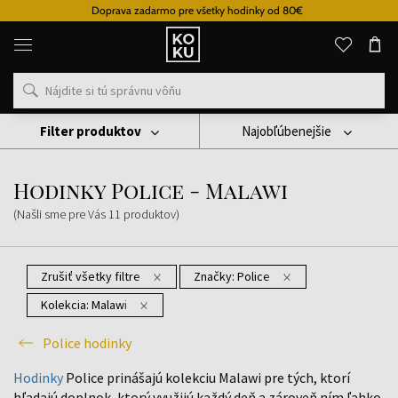
Doprava zadarmo pre všetky hodinky od 80€
Originálne
parfémy
a
hodinky
na
jednom
mieste
Filter produktov
Najobľúbenejšie
Hodinky
Police Hodinky
Hodinky Police - Malawi
Hodinky Police - Malawi
(Našli sme pre Vás
11
produktov
)
Zrušiť všetky filtre
Značky:
Police
Kolekcia:
Malawi
Police hodinky
Hodinky
Police prinášajú kolekciu Malawi pre tých, ktorí
hľadajú doplnok, ktorý využijú každý deň a zároveň ním ľahko