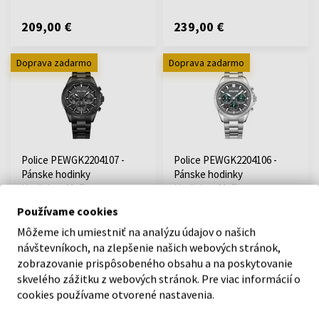
209,00 €
239,00 €
Doprava zadarmo
Doprava zadarmo
Police PEWGK2204107 -
Police PEWGK2204106 -
Pánske hodinky
Pánske hodinky
Hodinky - Muži
Hodinky - Muži
Používame cookies
Odošleme do 14.08.
Odošleme do 11.08.
Môžeme ich umiestniť na analýzu údajov o našich
návštevníkoch, na zlepšenie našich webových stránok,
235,00 €
219,00 €
zobrazovanie prispôsobeného obsahu a na poskytovanie
skvelého zážitku z webových stránok. Pre viac informácií o
Doprava zadarmo
cookies používame otvorené nastavenia.