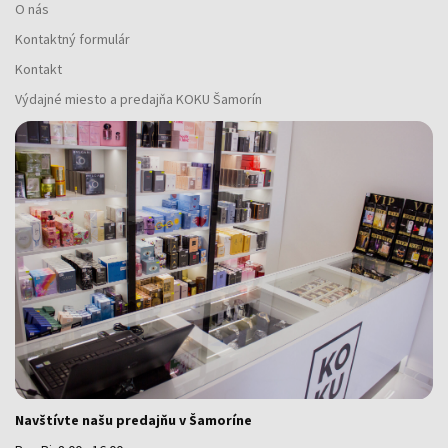
O nás
Kontaktný formulár
Kontakt
Výdajné miesto a predajňa KOKU Šamorín
Navštívte našu predajňu v Šamoríne