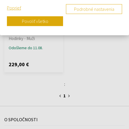
Poprieť
Podrobné nastavenia
Povoliť všetko
Police PEWGK2204105 -
Pánske hodinky
Hodinky - Muži
Odošleme do 11.08.
229,00 €
:
1
O SPOLOČNOSTI