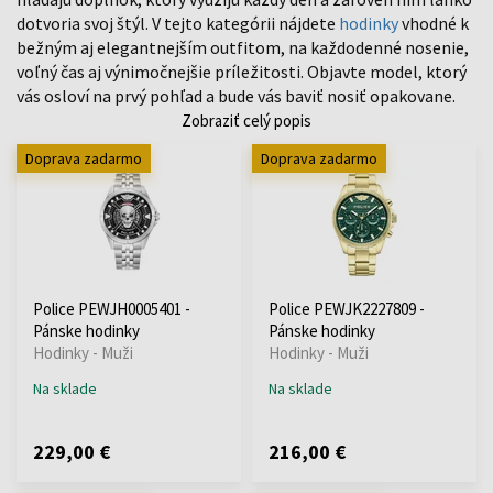
dotvoria svoj štýl. V tejto kategórii nájdete
hodinky
vhodné k
bežným aj elegantnejším outfitom, na každodenné nosenie,
voľný čas aj výnimočnejšie príležitosti. Objavte model, ktorý
vás osloví na prvý pohľad a bude vás baviť nosiť opakovane.
Zobraziť celý popis
Doprava zadarmo
Doprava zadarmo
Police PEWJH0005401 -
Police PEWJK2227809 -
Pánske hodinky
Pánske hodinky
Hodinky - Muži
Hodinky - Muži
Na sklade
Na sklade
229,00 €
216,00 €