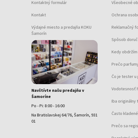
Kontaktný formulár
Všeobecné o
TH85 Crystals
(+1)
Trent
(+8)
Kontakt
Ochrana osob
Troy
(+2)
Výdajné miesto a predajňa KOKU
Reklamačný f
Tyson
(+11)
Šamorín
Tyson Le
(+3)
Spôsob doruč
Windsurf
(+1)
Kedy obdržím 
Prečo parfumy
Čo je tester 
Vodotesnosť 
Navštívte našu predajňu v
Šamoríne
Iba originálny 
Po - Pi: 8:00 - 16:00
Často kladené
Na Bratislavskej 64/76, Šamorín, 931
01
Prečo sa regi