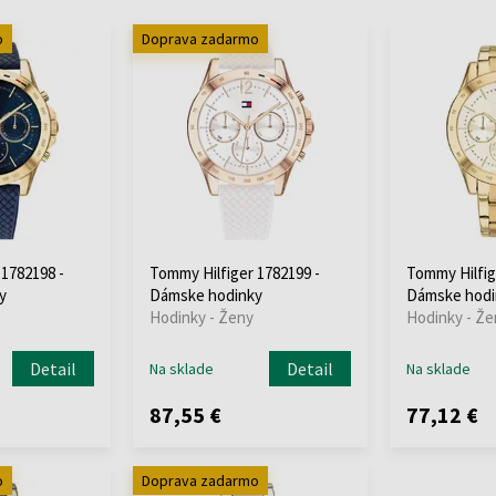
o
Doprava zadarmo
 1782198 -
Tommy Hilfiger 1782199 -
Tommy Hilfig
y
Dámske hodinky
Dámske hodi
Hodinky - Ženy
Hodinky - Že
Detail
Detail
Na sklade
Na sklade
87,55 €
77,12 €
o
Doprava zadarmo