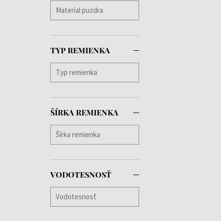
Lori
(+2)
Luca
(+6)
Luke
(+5)
Lynn
(+1)
TYP REMIENKA
Mackenzie
(+1)
Mason
(+3)
Matthew
(+1)
Mellie
(+5)
Miles
(+1)
ŠÍRKA REMIENKA
Moira
(+2)
Monica
(+3)
Montre
(+1)
Morgan
(+3)
Natalie
(+1)
VODOTESNOSŤ
Nelson
(+1)
Neo
(+1)
Norah
(+1)
Norris
(+3)