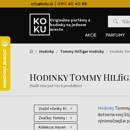
 hodinky od 80€
info@koku.sk
0911 40 40 88
Vernostný systém
Originálne parfémy a
hodinky na jednom
mieste
AKCIE
PARFUMY
Hodinky
Tommy Hilfiger Hodinky
Hodinky Tom
Hodinky Tommy Hilfig
(Našli sme pre Vás
6
produktov
)
Hodinky
Tommy H
Zrušiť všetky filtre
dotvoria svoj štý
Značky:
Tommy Hilfiger
výnimočnejšie pr
Kolekcia:
Haven