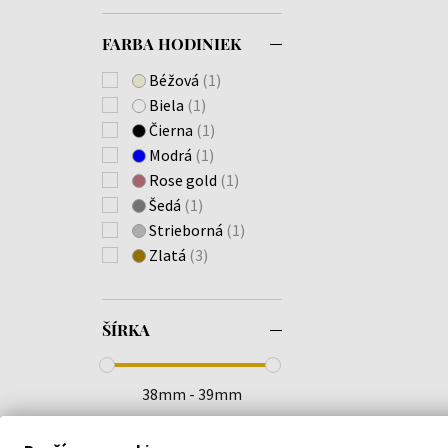
Ella
(+1)
Ella Le
(+1)
FARBA HODINIEK
Emily
(+1)
Béžová
(1)
Forrest
(+1)
Biela
(1)
Georgia
(+1)
Čierna
(1)
Gianna
(+1)
Modrá
(1)
Haven
Rose gold
(1)
Henry
(+7)
Šedá
(1)
Herald
(+2)
Strieborná
(1)
Hudson
(+3)
Zlatá
(3)
Iris
(+3)
Ivy
(+3)
Jade
(+1)
ŠÍRKA
Jameson
(+3)
Jason
(+1)
Jax
(+4)
38mm - 39mm
Jenna
(+4)
Jessi
(+1)