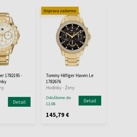
Doprava zadarmo
er 1782195 -
Tommy Hilfiger Haven Le
nky
1782676
ny
Hodinky - Ženy
Odošleme do
Detail
Detail
12.08.
145,79 €