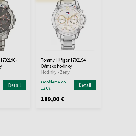
 1782196 -
Tommy Hilfiger 1782194 -
y
Dámske hodinky
Hodinky - Ženy
Odošleme do
Detail
Detail
12.08.
109,00 €
: