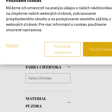
Používame cookies
Jordan
(+3)
FARBA REMIENKA
Môžeme ich umiestniť na analýzu údajov o našich návštevníko
Joy
(+1)
na zlepšenie našich webových stránok, zobrazovanie
Justin
(+1)
prispôsobeného obsahu a na poskytovanie skvelého zážitku z
Kane
(+7)
webových stránok. Pre viac informácií o cookies používame
Kent
(+1)
otvorené nastavenia.
Kenzie
(+2)
FARBA PUZDRA
Kyle
(+5)
Poprieť
Podrobné
Lance
(+1)
Povoliť všetk
nastavenia
Lars
(+2)
Layla
(+1)
Legend
(+3)
FARBA CIFERNIKA
Leonard
(+1)
Leondale
(+1)
Lexi
(+1)
Liberty
(+1)
Lidia
(+2)
MATERIAL
Logan
(+3)
PUZDRA
Lorenzo
(+2)