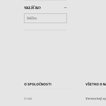
Oceanic
(+1)
SKLÍČKO
Owen
(+1)
Paige
(+1)
Parker
(+1)
Pippa
(+1)
Quinn
(+1)
Rachel
(+2)
Regatta
(+4)
Remy
(+1)
Rocky
(+1)
Ryan
(+1)
Ryder
(+2)
Savanna
(+2)
Sophia
(+1)
O SPOLOČNOSTI
VŠETKO O N
Stewart
(+2)
Tea Le
(+3)
O nás
Vernostný s
TH85
(+17)
TH85 Chrono
(+1)