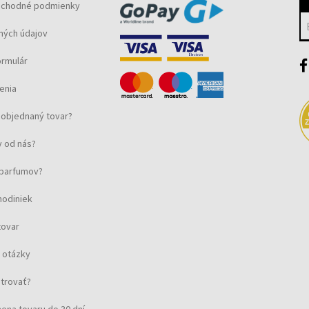
bchodné podmienky
ných údajov
ormulár
enia
objednaný tovar?
 od nás?
u parfumov?
hodiniek
tovar
 otázky
strovať?