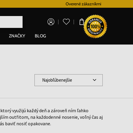
Vernostný systém
Overené zákazníkmi
Doprava zadarm
0,00 €
ZNAČKY
BLOG
Najobľúbenejšie
 ktorý využijú každý deň a zároveň ním ľahko
ším outfitom, na každodenné nosenie, voľný čas aj
vás baviť nosiť opakovane.