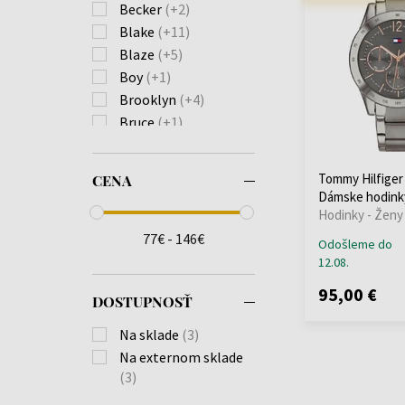
Becker
(+2)
Blake
(+11)
Blaze
(+5)
Boy
(+1)
Brooklyn
(+4)
Bruce
(+1)
Bryan
(+1)
Camille
(+1)
Tommy Hilfiger
CENA
Carrie
(+2)
Dámske hodink
Chase
(+5)
Hodinky - Ženy
Clark
(+4)
77€ - 146€
Odošleme do
Damon
(+4)
12.08.
Daniel
(+11)
95,00 €
DOSTUPNOSŤ
Decker
(+12)
Demi
(+1)
Na sklade
(3)
Demi Bangle
(+1)
Na externom sklade
Denim
(+5)
(3)
Dexter
(+3)