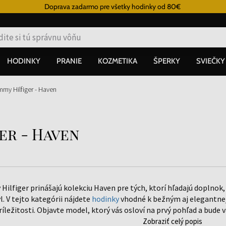
Doprava zadarmo pre všetky hodinky od 80€
HODINKY
PRANIE
KOZMETIKA
ŠPERKY
SVIEČKY
my Hilfiger - Haven
er - Haven
ilfiger prinášajú kolekciu Haven pre tých, ktorí hľadajú doplnok,
l. V tejto kategórii nájdete
hodinky
vhodné k bežným aj elegantnej
íležitosti. Objavte model, ktorý vás osloví na prvý pohľad a bude 
Zobraziť celý popis