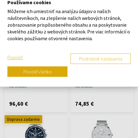
Používame cookies
87,70 €
84,80 €
Môžeme ich umiestniť na analýzu údajov o našich
návštevníkoch, na zlepšenie našich webových stránok,
Doprava zadarmo
zobrazovanie prispôsobeného obsahu a na poskytovanie
skvelého zážitku z webových stránok. Pre viac informácií o
cookies používame otvorené nastavenia.
Poprieť
Podrobné nastavenia
Tommy Hilfiger 1782347 -
Tommy Hilfiger 1710453 -
Dámske hodinky
Pánske hodinky
Povoliť všetko
Hodinky - Ženy
Hodinky - Muži
Na sklade
Na sklade
96,60 €
74,85 €
Doprava zadarmo