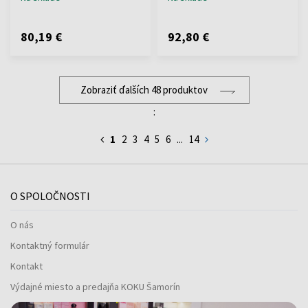
80,19 €
92,80 €
Zobraziť ďalších 48 produktov
:
1
2
3
4
5
6
...
14
O SPOLOČNOSTI
O nás
Kontaktný formulár
Kontakt
Výdajné miesto a predajňa KOKU Šamorín