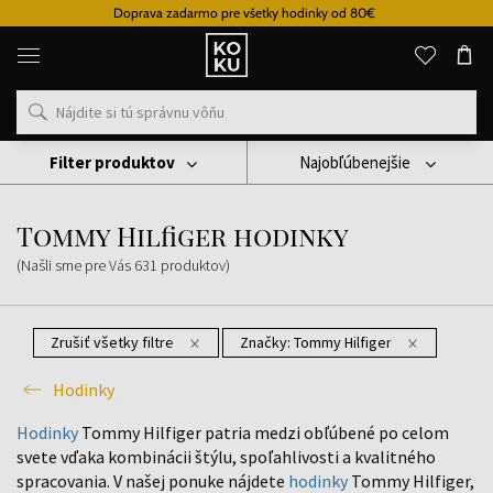
Doprava zadarmo pre všetky hodinky od 80€
Originálne
parfémy
a
hodinky
na
jednom
mieste
Filter produktov
Najobľúbenejšie
Hodinky
Tommy Hilfiger Hodinky
Tommy Hilfiger hodinky
(Našli sme pre Vás
631
produktov
)
Zrušiť všetky filtre
Značky:
Tommy Hilfiger
Hodinky
Hodinky
Tommy Hilfiger patria medzi obľúbené po celom
svete vďaka kombinácii štýlu, spoľahlivosti a kvalitného
spracovania. V našej ponuke nájdete
hodinky
Tommy Hilfiger,