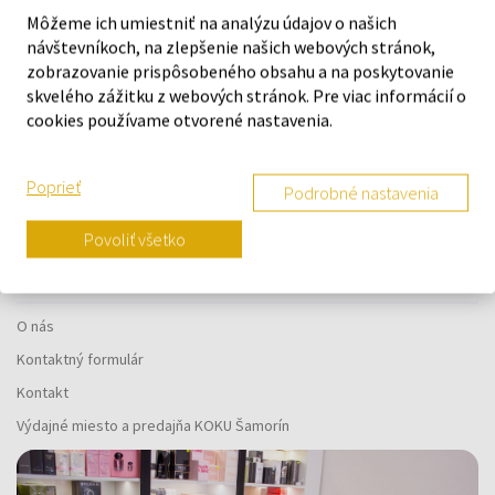
Odošleme do 14.08.
Odošleme do 13.08.
Môžeme ich umiestniť na analýzu údajov o našich
návštevníkoch, na zlepšenie našich webových stránok,
94,00 €
95,00 €
zobrazovanie prispôsobeného obsahu a na poskytovanie
skvelého zážitku z webových stránok. Pre viac informácií o
cookies používame otvorené nastavenia.
:
Poprieť
1
Podrobné nastavenia
Povoliť všetko
O SPOLOČNOSTI
O nás
Kontaktný formulár
Kontakt
Výdajné miesto a predajňa KOKU Šamorín