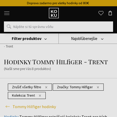
Doprava zadarmo pre všetky hodinky od 80€
Originálne
parfémy
a
hodinky
na
jednom
mieste
Filter produktov
Najobľúbenejšie
Hodinky
Tommy Hilfiger Hodinky
Hodinky Tommy Hilfiger
- Trent
Hodinky Tommy Hilfiger - Trent
(Našli sme pre Vás
8
produktov
)
Zrušiť všetky filtre
Značky:
Tommy Hilfiger
Kolekcia:
Trent
Tommy Hilfiger hodinky
Hodinky
Tommy Hilfiger prinášajú kolekciu Trent pre tých,