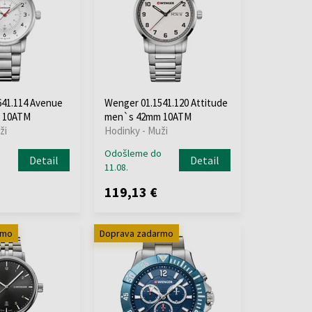
641.114 Avenue
Wenger 01.1541.120 Attitude
 10ATM
men`s 42mm 10ATM
ži
Hodinky - Muži
o
Odošleme do
Detail
Detail
11.08.
119,13 €
rmo
Doprava zadarmo