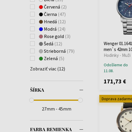
(+468)
Červená
(2)
Engelsrufer
(+3)
Čierna
(47)
ETT Eco Tech Time
Hnedá
(12)
(+69)
Modrá
(24)
Festina
(+867)
Rose gold
(3)
Forever
(+4)
Šedá
(12)
Wenger 01.1641
Fossil
(+4)
men`s 42mm 1
Strieborná
(79)
Hodinky - Muži
Frederique Constant
Zelená
(5)
(+1)
Odošleme do
Zobraziť viac (12)
Gant
(+101)
11.08.
Garett
(+2)
171,73 €
Garmin
(+9)
ŠÍRKA
Guess
(+823)
Doprava zadarm
GUESS LADIES
(+1)
Hammer
(+1)
27mm - 45mm
Huawei
(+6)
Hugo Boss
(+281)
FARBA REMIENKA
Ingersoll
(+82)