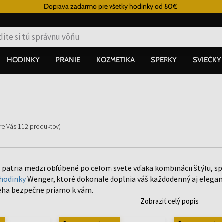
Doprava zadarmo pre všetky hodinky od 80€
HODINKY
PRANIE
KOZMETIKA
ŠPERKY
SVIEČKY
pre Vás
112
produktov
)
patria medzi obľúbené po celom svete vďaka kombinácii štýlu, spoľ
hodinky
Wenger, ktoré dokonale doplnia váš každodenný aj elegan
eha bezpečne priamo k vám.
Zobraziť celý popis