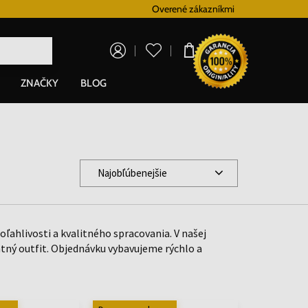
Vernostný systém
Overené zákazníkmi
Doprava zadarm
0,00 €
ZNAČKY
BLOG
Najobľúbenejšie
ahlivosti a kvalitného spracovania. V našej
tný outfit. Objednávku vybavujeme rýchlo a