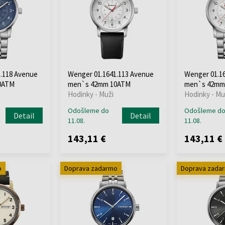
.118 Avenue
Wenger 01.1641.113 Avenue
Wenger 01.1
0ATM
men`s 42mm 10ATM
men`s 42mm
Hodinky - Muži
Hodinky - Mu
Odošleme do
Odošleme d
Detail
Detail
11.08.
11.08.
143,11 €
143,11 €
o
Doprava zadarmo
Doprava zada