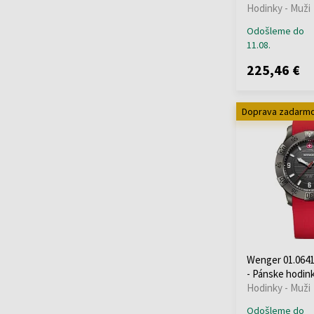
Victorinox
(+80)
Hodinky - Muži
Wenger
Odošleme do
Withings
(+12)
11.08.
Xiaomi
(+14)
225,46 €
Zeppelin
(+174)
Doprava zadarm
Wenger 01.0641
- Pánske hodin
Hodinky - Muži
Odošleme do