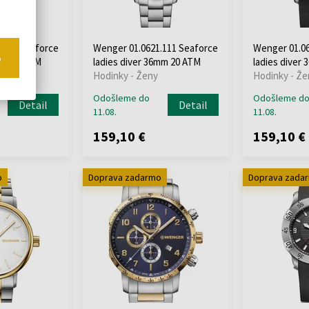
.109 Seaforce
Wenger 01.0621.111 Seaforce
Wenger 01.06
o
6mm 20 ATM
ladies diver 36mm 20 ATM
ladies diver
Hodinky - Ženy
Hodinky - Že
Odošleme do
Odošleme d
Detail
Detail
11.08.
11.08.
159,10 €
159,10 €
o
Doprava zadarmo
Doprava zada