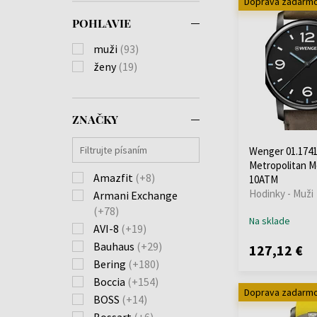
Doprava zadarm
POHLAVIE
muži
(93)
ženy
(19)
ZNAČKY
Wenger 01.1741
Metropolitan 
Amazfit
(+8)
10ATM
Hodinky - Muži
Armani Exchange
(+78)
Na sklade
AVI-8
(+19)
Bauhaus
(+29)
127,12 €
Bering
(+180)
Boccia
(+154)
Doprava zadarm
BOSS
(+14)
Bossart
(+6)