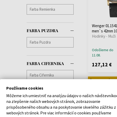
Jacques Lemans
(+193)
Jaguar
(+249)
JDM Military
(+1)
Wenger 01.1541
Jowissa
(+17)
FARBA PUZDRA
men`s 42mm 1
Lacoste
(+20)
Hodinky - Muži
Lee Cooper
(+208)
Lorus
(+229)
Odošleme do
11.08.
Louis XVI
(+62)
Luminox
(+2)
FARBA CIFERNIKA
127,12 €
Marc Jacobs
(+1)
Maserati
(+346)
Doprava zadarm
Master Time
(+82)
Používame cookies
Maurice Lacroix
(+5)
Michael Kors
(+696)
Môžeme ich umiestniť na analýzu údajov o našich návštevníko
na zlepšenie našich webových stránok, zobrazovanie
Mondaine
(+65)
prispôsobeného obsahu a na poskytovanie skvelého zážitku z
Morellato
(+9)
webových stránok. Pre viac informácií o cookies používame
MVMT
(+8)