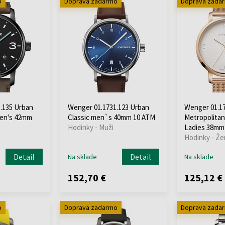
o
Doprava zadarmo
Doprava zada
.135 Urban
Wenger 01.1731.123 Urban
Wenger 01.17
Men's 42mm
Classic men`s 40mm 10 ATM
Metropolitan
Hodinky - Muži
Ladies 38mm
Hodinky - Že
Detail
Detail
Na sklade
Na sklade
152,70 €
125,12 €
o
Doprava zadarmo
Doprava zada