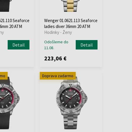
21.110 Seaforce
Wenger 01.0621.113 Seaforce
 36mm 20 ATM
ladies diver 36mm 20 ATM
ny
Hodinky - Ženy
o
Odošleme do
Detail
Detail
11.08.
223,06 €
rmo
Doprava zadarmo