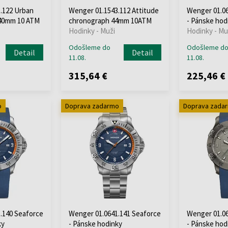
.122 Urban
Wenger 01.1543.112 Attitude
Wenger 01.06
 40mm 10 ATM
chronograph 44mm 10ATM
- Pánske hod
Hodinky - Muži
Hodinky - Mu
Odošleme do
Odošleme d
Detail
Detail
11.08.
11.08.
315,64 €
225,46 €
o
Doprava zadarmo
Doprava zada
.140 Seaforce
Wenger 01.0641.141 Seaforce
Wenger 01.06
ky
- Pánske hodinky
- Pánske hod