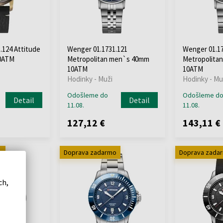
.124 Attitude
Wenger 01.1731.121
Wenger 01.17
0ATM
Metropolitan men`s 40mm
Metropolita
10ATM
10ATM
Hodinky - Muži
Hodinky - Mu
Odošleme do
Odošleme d
Detail
Detail
11.08.
11.08.
127,12 €
143,11 €
o
Doprava zadarmo
Doprava zada
ch,