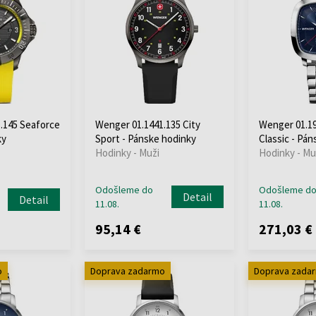
.145 Seaforce
Wenger 01.1441.135 City
Wenger 01.19
ky
Sport - Pánske hodinky
Classic - Pá
Hodinky - Muži
Hodinky - Mu
Odošleme do
Odošleme d
Detail
Detail
11.08.
11.08.
95,14 €
271,03 €
o
Doprava zadarmo
Doprava zada