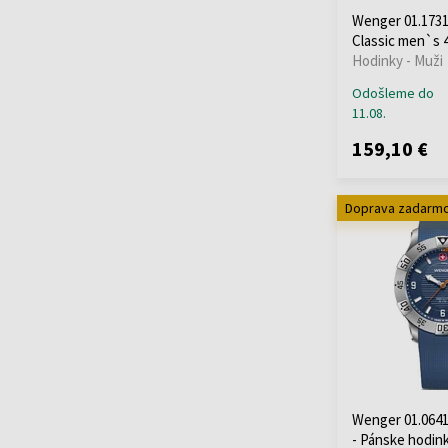
Skagen
(+37)
Wenger 01.1731
Classic men`s
Spinnaker
(+23)
Hodinky - Muži
Strand
(+2)
Swarovski
(+5)
Odošleme do
11.08.
Swiss Alpine Military
(+181)
159,10 €
Swiss Military
(+59)
Thomas Earnshaw
Doprava zadarm
(+13)
Thomas Sabo
(+37)
TIMBERLAND
(+20)
Tommy Hilfiger
(+631)
Traser H3
(+104)
Tsar Bomba
(+42)
TW-Steel
(+27)
U-Boat
(+77)
Wenger 01.0641
Versace
(+427)
- Pánske hodin