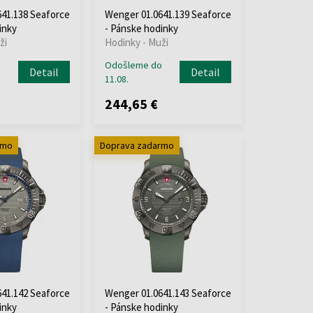
41.138 Seaforce
Wenger 01.0641.139 Seaforce
inky
- Pánske hodinky
ži
Hodinky - Muži
o
Odošleme do
Detail
Detail
11.08.
244,65 €
rmo
Doprava zadarmo
41.142 Seaforce
Wenger 01.0641.143 Seaforce
inky
- Pánske hodinky