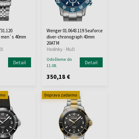
31.120
Wenger 01.0643.119 Seaforce
n men`s 40mm
diver-chronograph 43mm
20ATM
ži
Hodinky - Muži
o
Odošleme do
Detail
Detail
11.08.
350,18 €
rmo
Doprava zadarmo