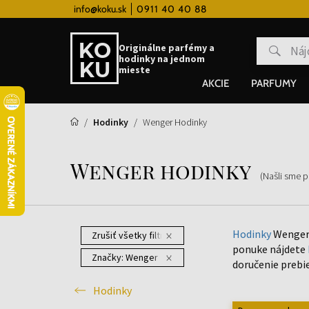
 hodinky od 80€
info@koku.sk
0911 40 40 88
Vernostný systém
Originálne parfémy a
hodinky na jednom
mieste
AKCIE
PARFUMY
Hodinky
Wenger Hodinky
Wenger hodinky
(Našli sme 
Hodinky
Wenger 
Zrušiť všetky filtre
ponuke nájdete
Značky:
Wenger
doručenie prebi
Hodinky