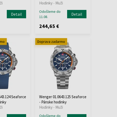
ži
Hodinky - Muži
o
Odošleme do
Detail
Detail
11.08.
244,65 €
rmo
Doprava zadarmo
43.124 Seaforce
Wenger 01.0643.125 Seaforce
inky
- Pánske hodinky
ži
Hodinky - Muži
o
Odošleme do