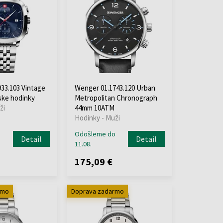
33.103 Vintage
Wenger 01.1743.120 Urban
nske hodinky
Metropolitan Chronograph
ži
44mm 10ATM
Hodinky - Muži
o
Odošleme do
Detail
Detail
11.08.
175,09 €
rmo
Doprava zadarmo