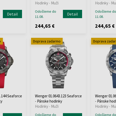
Hodinky - Muži
Hodinky - Mu
Odošleme do
Odošleme d
Detail
Detail
11.08.
11.08.
244,65 €
244,65 €
o
Doprava zadarmo
Doprava zada
.144 Seaforce
Wenger 01.0643.123 Seaforce
Wenger 01.06
ky
- Pánske hodinky
- Pánske hod
Hodinky - Muži
Hodinky - Mu
Odošleme do
Odošleme d