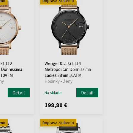
rmo
Doprava zadarmo
31.112
Wenger 01.1731.114
 Donnissima
Metropolitan Donnissima
 10ATM
Ladies 38mm 10ATM
ny
Hodinky - Ženy
Detail
Detail
Na sklade
198,80 €
rmo
Doprava zadarmo