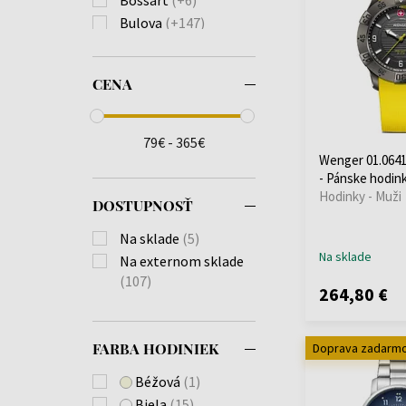
Bulova
(+147)
Burberry
(+74)
Calvin Klein
(+241)
CENA
Carl von Zeyten
(+28)
Carneo
(+41)
Casio
(+680)
79€ - 365€
Citizen
(+224)
Wenger 01.0641
- Pánske hodin
Claude Bernard
(+9)
Hodinky - Muži
Cluse
(+1)
DOSTUPNOSŤ
Daisy Dixon
(+4)
Na sklade
(5)
Daniel Wellington
Na sklade
Na externom sklade
(+57)
(107)
Diesel
(+138)
264,80 €
Dkny
(+42)
Donoval
(+26)
FARBA HODINIEK
Doprava zadarm
Duxot
(+1)
Béžová
(1)
Edox
(+36)
Biela
(15)
Emporio Armani