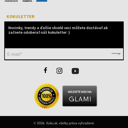
KOKULETTER
Novinky, trendy a ďalšie skvelé veci môžete dostávať ak
začnete odoberať náš kokuletter :)
E-mail*
©
2026 Koku.sk, všetky práva vyhradené.