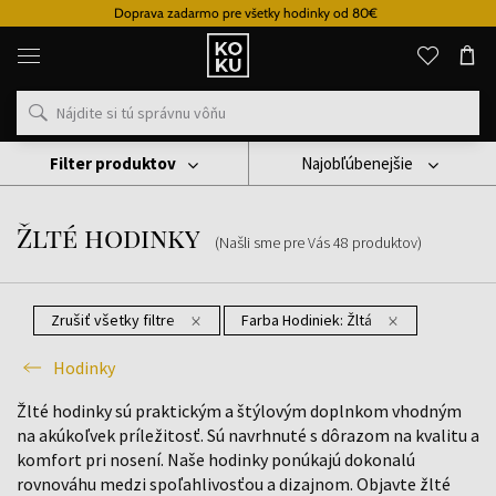
Doprava zadarmo pre všetky hodinky od 80€
Originálne
parfémy
a
hodinky
na
jednom
mieste
Filter produktov
Najobľúbenejšie
Hodinky
Žlté Hodinky
Žlté hodinky
(Našli sme pre Vás
48
produktov
)
Zrušiť všetky filtre
Farba Hodiniek:
Žltá
Hodinky
Žlté hodinky sú praktickým a štýlovým doplnkom vhodným
na akúkoľvek príležitosť. Sú navrhnuté s dôrazom na kvalitu a
komfort pri nosení. Naše hodinky ponúkajú dokonalú
rovnováhu medzi spoľahlivosťou a dizajnom. Objavte žlté