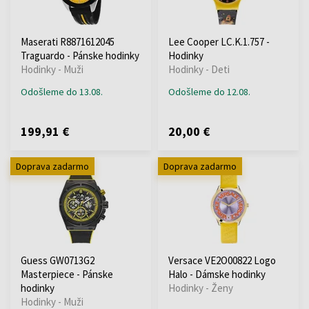
Maserati R8871612045
Lee Cooper LC.K.1.757 -
Traguardo - Pánske hodinky
Hodinky
Hodinky - Muži
Hodinky - Deti
Odošleme do 13.08.
Odošleme do 12.08.
199,91 €
20,00 €
Doprava zadarmo
Doprava zadarmo
Guess GW0713G2
Versace VE2O00822 Logo
Masterpiece - Pánske
Halo - Dámske hodinky
hodinky
Hodinky - Ženy
Hodinky - Muži