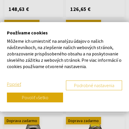
148,63 €
126,65 €
Doprava zadarmo
Doprava zadarmo
Používame cookies
Môžeme ich umiestniť na analýzu údajov o našich
návštevníkoch, na zlepšenie našich webových stránok,
zobrazovanie prispôsobeného obsahu a na poskytovanie
skvelého zážitku z webových stránok. Pre viac informácií o
Traser H3 110331 P67 Diver
Spinnaker SP-5099-33 Mens
cookies používame otvorené nastavenia.
Automatic T100 Grey Mens
Watch Hass Automatic
Watch 46mm 50ATM
Diver 43mm 30ATM
Hodinky - Muži
Hodinky - Muži
Poprieť
Podrobné nastavenia
Odošleme do 13.08.
Odošleme do 13.08.
Povoliť všetko
1275,11 €
355,78 €
Doprava zadarmo
Doprava zadarmo