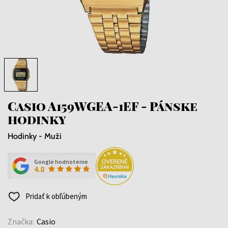
Casio A159WGEA-1EF - Pánske
hodinky
Hodinky - Muži
Google hodnotenie
4.8
Pridať k obľúbeným
Značka:
Casio