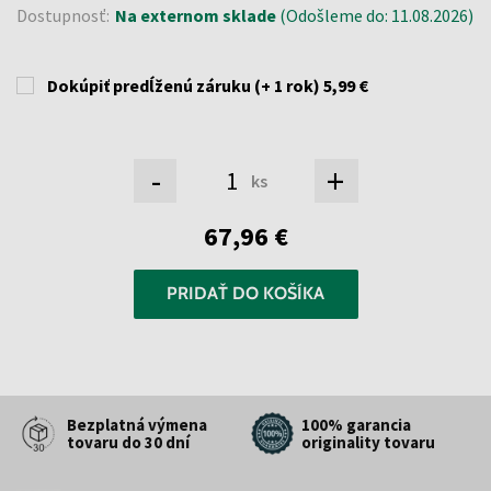
Dostupnosť:
Na externom sklade
(Odošleme do: 11.08.2026)
Dokúpiť predĺženú záruku (+ 1 rok)
5,99 €
-
+
ks
67,96 €
PRIDAŤ DO KOŠÍKA
Bezplatná výmena
100% garancia
tovaru do 30 dní
originality tovaru