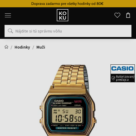
Doprava zadarmo pre všetky hodinky od 80€
Originálne
parfémy
a
hodinky
na
jednom
mieste
Hodinky
Muži
Autorizovaný
predajca