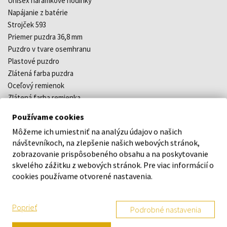
Unisex náramkové hodinky
Napájanie z batérie
Strojček 593
Priemer puzdra 36,8 mm
Puzdro v tvare osemhranu
Plastové puzdro
Zlátená farba puzdra
Oceľový remienok
Zlátená farba remienka
Digitálny ciferník
Používame cookies
Čierna farba ciferníka
Môžeme ich umiestniť na analýzu údajov o našich
Ciferník s arabskými číslami
návštevníkoch, na zlepšenie našich webových stránok,
Materiál skla - plast
zobrazovanie prispôsobeného obsahu a na poskytovanie
Odolné voči vode pri bežnom nosení
skvelého zážitku z webových stránok. Pre viac informácií o
Dátum
cookies používame otvorené nastavenia.
Stopky
Osvetlenie displeja
Poprieť
Budík
Podrobné nastavenia