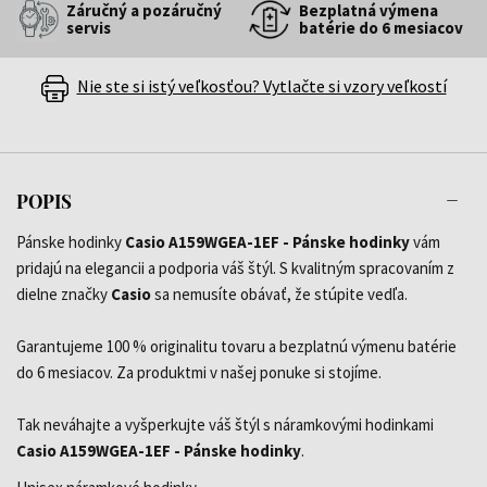
Záručný a pozáručný
Bezplatná výmena
servis
batérie do 6 mesiacov
Nie ste si istý veľkosťou? Vytlačte si vzory veľkostí
POPIS
Pánske hodinky
Casio A159WGEA-1EF - Pánske hodinky
vám
pridajú na elegancii a podporia váš štýl. S kvalitným spracovaním z
dielne značky
Casio
sa nemusíte obávať, že stúpite vedľa.
Garantujeme 100 % originalitu tovaru a bezplatnú výmenu batérie
do 6 mesiacov. Za produktmi v našej ponuke si stojíme.
Tak neváhajte a vyšperkujte váš štýl s náramkovými hodinkami
Casio A159WGEA-1EF - Pánske hodinky
.