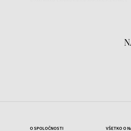
aj čosi hlbšie a prenikavejšie: pritiahnutie túžby a
vyvolanie spomienky. Uložená na mužnom
koženom základe, má mocný, originálny efekt, na
ktorý nikdy nezabudnete.
N
O SPOLOČNOSTI
VŠETKO O N