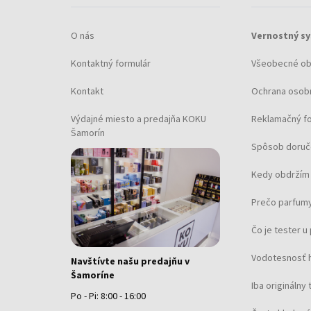
O nás
Vernostný s
Kontaktný formulár
Všeobecné o
Kontakt
Ochrana osob
Výdajné miesto a predajňa KOKU
Reklamačný f
Šamorín
Spôsob doruč
Kedy obdržím 
Prečo parfumy
Čo je tester 
Vodotesnosť 
Navštívte našu predajňu v
Šamoríne
Iba originálny 
Po - Pi: 8:00 - 16:00