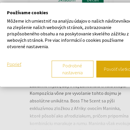
Používame cookies
16,48 €
Môžeme ich umiestniť na analýzu údajov o našich návštevníko
na zlepšenie našich webových stránok, zobrazovanie
prispôsobeného obsahu a na poskytovanie skvelého zážitku z
webových stránok. Pre viac informácií o cookies používame
otvorené nastavenia.
POPIS
Poprieť
Podrobné
Povoliť všetk
nastavenia
Značka Boss Parfums verí v zvodnosť, ktorá
zasiahne myseľ, aby v nej zanechala trvalú stopu.
Kompozícia vône pre vyvolanie tohto dojmu je
absolútne unikátna. Boss The Scent sa pýši
exkluzívnou zložkou z Afriky: ovocím Maninka,
ktoré pôsobí ako afrodiziakum, pričom pripomína
kombináciu marakuje a rumu. Maninka však evokuj