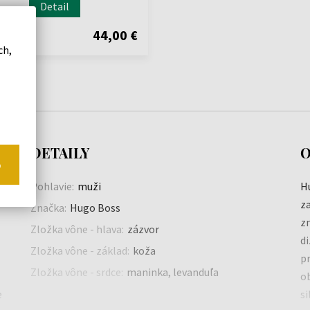
Detail
44,00 €
ch,
DETAILY
O
o
Pohlavie:
muži
H
za
Značka:
Hugo Boss
z
Zložka vône - hlava:
zázvor
di
Zložka vône - základ:
koža
p
Zložka vône - srdce:
maninka, levanduľa
o
e
s