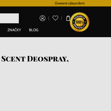
Vernostný systém
Overené zákazníkmi
Doprava zadarm
0,00 €
ZNAČKY
BLOG
 Scent Deospray,