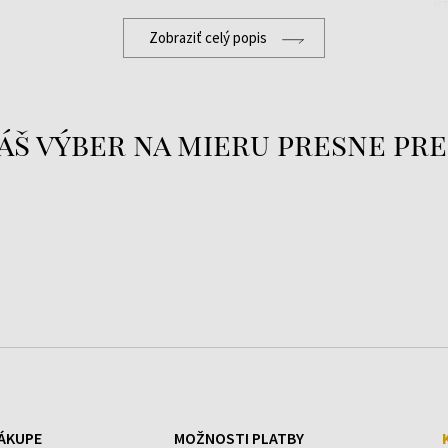
v
in
Zobraziť celý popis
Co
w
áš výber na mieru presne pre
ÁKUPE
MOŽNOSTI PLATBY