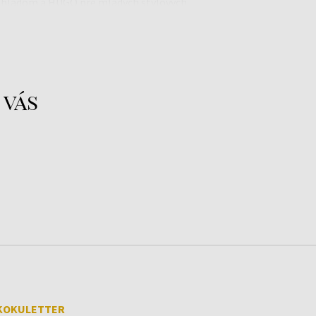
zhľadom a HUGO pre mladých štýlových
dividualistov.
ty Inc.
ww.coty.com
 vás
KOKULETTER