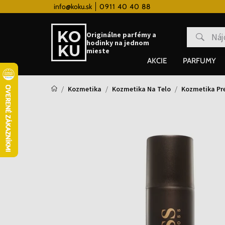
 hodinky od 80€
info@koku.sk
0911 40 40 88
Vernostný systém
Originálne parfémy a
hodinky na jednom
mieste
AKCIE
PARFUMY
Kozmetika
Kozmetika Na Telo
Kozmetika Pre