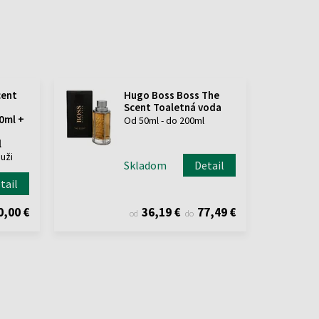
cent
Hugo Boss Boss The
Scent Toaletná voda
0ml +
Od 50ml - do 200ml
l
uži
Skladom
Detail
tail
0,00 €
36,19 €
77,49 €
od
do