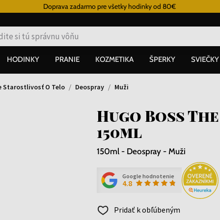
Doprava zadarmo pre všetky hodinky od 80€
HODINKY
PRANIE
KOZMETIKA
ŠPERKY
SVIEČKY
 Starostlivosť O Telo
Deospray
Muži
Hugo Boss The
150ml
150ml - Deospray - Muži
Google hodnotenie
4.8
Pridať k obľúbeným