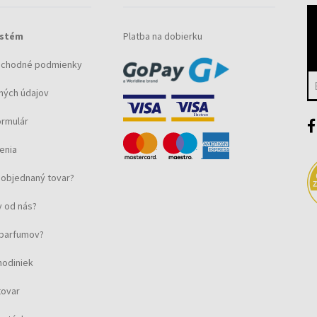
ystém
Platba na dobierku
bchodné podmienky
ných údajov
ormulár
enia
objednaný tovar?
 od nás?
u parfumov?
hodiniek
tovar