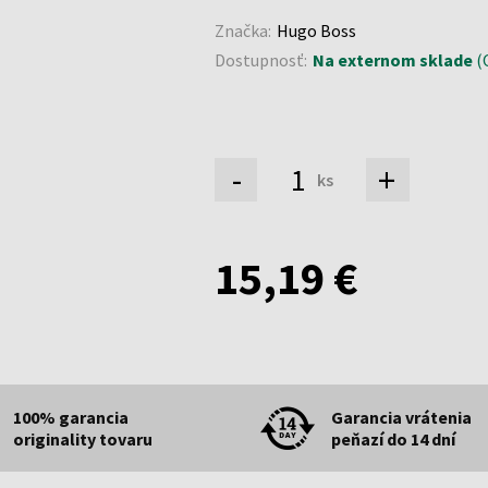
Značka:
Hugo Boss
Dostupnosť:
Na externom sklade
(O
-
+
ks
15,19 €
100% garancia
Garancia vrátenia
originality tovaru
peňazí do 14 dní