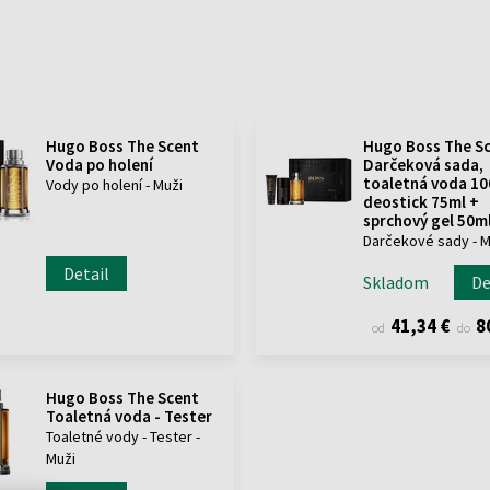
Hugo Boss The Scent
Hugo Boss The S
Voda po holení
Darčeková sada,
toaletná voda 10
Vody po holení - Muži
deostick 75ml +
sprchový gel 50m
Darčekové sady - M
Detail
Skladom
De
41,34 €
8
od
do
Hugo Boss The Scent
Toaletná voda - Tester
Toaletné vody - Tester -
Muži